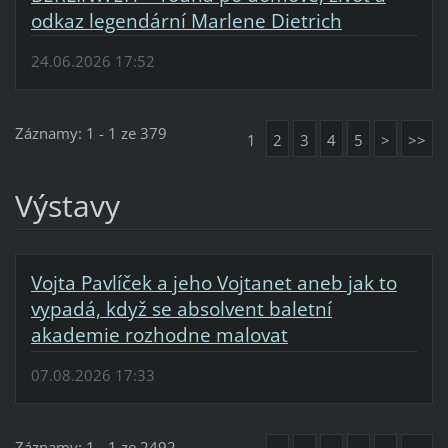
odkaz legendární Marlene Dietrich
24.06.2026 17:52
Záznamy: 1 - 1 ze 379
1
2
3
4
5
>
>>
Výstavy
Vojta Pavlíček a jeho Vojtanet aneb jak to
vypadá, když se absolvent baletní
akademie rozhodne malovat
07.08.2026 17:33
Záznamy: 1 - 1 ze 2492