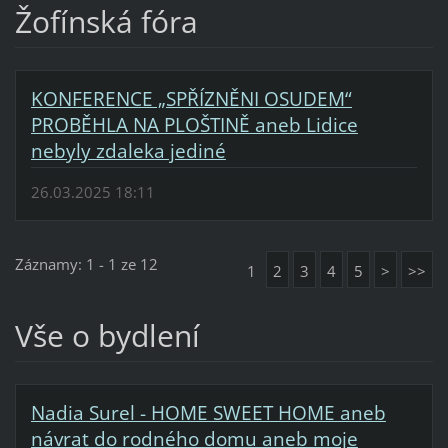
Žofínská fóra
KONFERENCE „SPŘÍZNĚNI OSUDEM“
PROBĚHLA NA PLOŠTINĚ aneb Lidice
nebyly zdaleka jediné
26.03.2025 18:11
Záznamy: 1 - 1 ze 12
1
2
3
4
5
>
>>
Vše o bydlení
Nadia Surel - HOME SWEET HOME aneb
návrat do rodného domu aneb moje