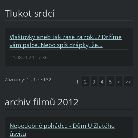
Tlukot srdcí
Vlaštovky aneb tak zase za rok…? Držíme
vám palce. Nebo spíš drápky, že…
14.08.2024 17:36
Záznamy: 1 - 1 ze 132
1
2
3
4
5
>
>>
archiv filmů 2012
Nepodobné pohádce - Dům U Zlatého
úsvitu