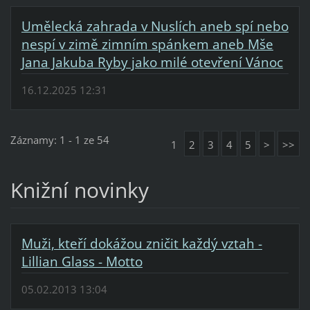
Umělecká zahrada v Nuslích aneb spí nebo
nespí v zimě zimním spánkem aneb Mše
Jana Jakuba Ryby jako milé otevření Vánoc
16.12.2025 12:31
Záznamy: 1 - 1 ze 54
1
2
3
4
5
>
>>
Knižní novinky
Muži, kteří dokážou zničit každý vztah -
Lillian Glass - Motto
05.02.2013 13:04