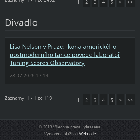
1
2
3
4
5
>
>>
Divadlo
Lisa Nelson v Praze: ikona amerického
postmoderního tance povede laboratoř
Tuning Scores Observatory
28.07.2026 17:14
Záznamy: 1 - 1 ze 119
1
2
3
4
5
>
>>
© 2013 Všechna práva vyhrazena.
Vytvořeno službou
Webnode