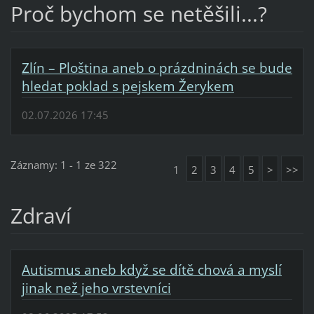
Proč bychom se netěšili...?
Zlín – Ploština aneb o prázdninách se bude
hledat poklad s pejskem Žerykem
02.07.2026 17:45
Záznamy: 1 - 1 ze 322
1
2
3
4
5
>
>>
Zdraví
Autismus aneb když se dítě chová a myslí
jinak než jeho vrstevníci