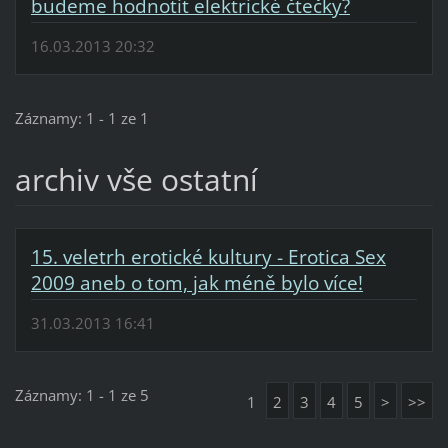
budeme hodnotit elektrické čtečky?
16.03.2013 20:32
Záznamy: 1 - 1 ze 1
archiv vše ostatní
15. veletrh erotické kultury - Erotica Sex
2009 aneb o tom, jak méně bylo více!
31.03.2013 16:41
Záznamy: 1 - 1 ze 5
1
2
3
4
5
>
>>