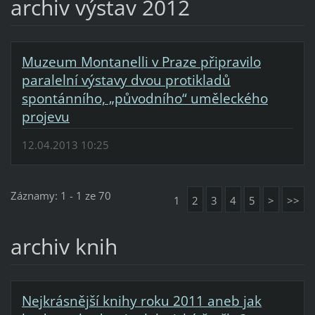
archiv výstav 2012
Muzeum Montanelli v Praze připravilo
paralelní výstavy dvou protikladů
spontánního, „původního“ uměleckého
projevu
12.04.2013 10:25
Záznamy: 1 - 1 ze 70
1
2
3
4
5
>
>>
archiv knih
Nejkrásnější knihy roku 2011 aneb jak