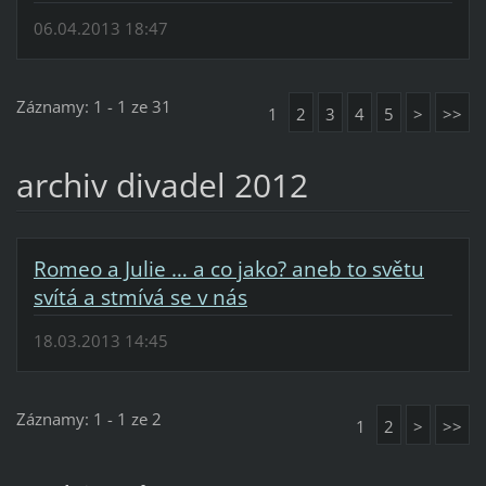
06.04.2013 18:47
Záznamy: 1 - 1 ze 31
1
2
3
4
5
>
>>
archiv divadel 2012
Romeo a Julie … a co jako? aneb to světu
svítá a stmívá se v nás
18.03.2013 14:45
Záznamy: 1 - 1 ze 2
1
2
>
>>