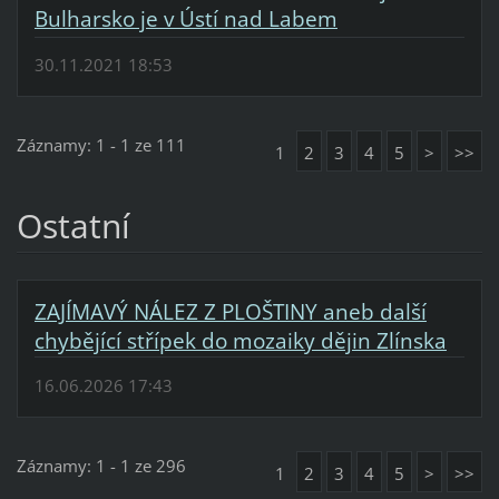
Bulharsko je v Ústí nad Labem
30.11.2021 18:53
Záznamy: 1 - 1 ze 111
1
2
3
4
5
>
>>
Ostatní
ZAJÍMAVÝ NÁLEZ Z PLOŠTINY aneb další
chybějící střípek do mozaiky dějin Zlínska
16.06.2026 17:43
Záznamy: 1 - 1 ze 296
1
2
3
4
5
>
>>