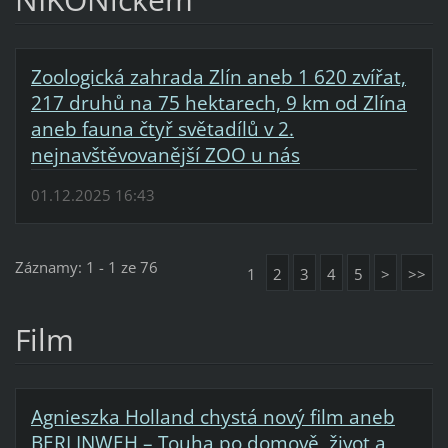
Zoologická zahrada Zlín aneb 1 620 zvířat,
217 druhů na 75 hektarech, 9 km od Zlína
aneb fauna čtyř světadílů v 2.
nejnavštěvovanější ZOO u nás
01.12.2025 16:43
Záznamy: 1 - 1 ze 76
1
2
3
4
5
>
>>
Film
Agnieszka Holland chystá nový film aneb
BERLINWEH – Touha po domově, život a