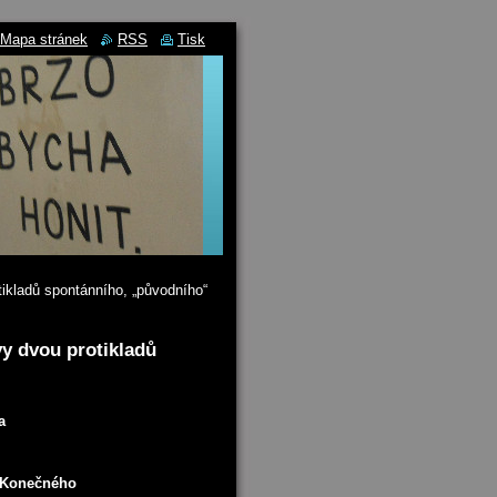
Mapa stránek
RSS
Tisk
tikladů spontánního, „původního“
vy dvou protikladů
a
a Konečného