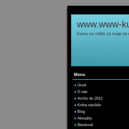
www.www-kul
Komu se nelíbí za moje na
Menu
Úvod
O nás
Archiv do 2012
Kniha návštěv
Blog
Aktuality
Bleskově