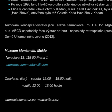
Po roce 1998 bylo Havlíčkovo dílo začleněno do několika výstav „art
Ulice v Zahradní vilové čtvrti v Kadani, v níž Karel Havlíček žil, by
„Havlíčkova“, otevřena byla též Galerie Karla Havlíčka v Kadani.
Autorkami koncepce výstavy jsou Terezie Zemánková, Ph.D. a Doc. MgA.
o. s. ABCD uspořádaly řadu výstav art brut - naposledy retrospektivu pros
Domě U kamenného zvonu (2012).
Muzeum Montanelli, MuMo
Nerudova 13, 118 00 Praha 1
www.muzeummontanelli.com
Otevřeno: úterý – sobota: 12.00 – 18.00 hodin
neděle 12.00 – 16.00 hodin
www.outsiderartcz.eu, www.artbrut.cz.