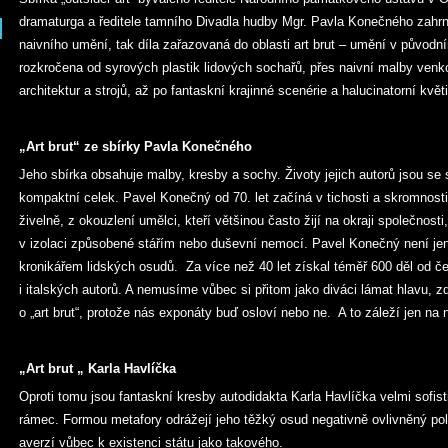
dramaturga a ředitele tamního Divadla hudby Mgr. Pavla Konečného zahrnu
naivního umění, tak díla zařazovaná do oblasti art brut – umění v původn
rozkročena od syrových plastik lidových sochařů, přes naivní malby venko
architektur a strojů, až po fantaskní krajinné scenérie a halucinatorní květi
„Art brut“ ze sbírky Pavla Konečného
Jeho sbírka obsahuje malby, kresby a sochy. Životy jejich autorů jsou se 
kompaktní celek. Pavel Konečný od 70. let začíná v tichosti a skromnosti 
živelně, z okouzlení umělci, kteří většinou často žijí na okraji společnost
v izolaci způsobené stářím nebo duševní nemocí. Pavel Konečný není jen 
kronikářem lidských osudů. Za více než 40 let získal téměř 600 děl od
i italských autorů. A nemusíme vůbec si přitom jako diváci lámat hlavu, z
o „art brut“, protože nás exponáty buď osloví nebo ne. A to záleží jen n
„Art brut „ Karla Havlíčka
Oproti tomu jsou fantaskní kresby autodidakta Karla Havlíčka velmi sofis
rámec. Formou metafory odrážejí jeho těžký osud negativně ovlivněný pol
averzí vůbec k existenci státu jako takového.