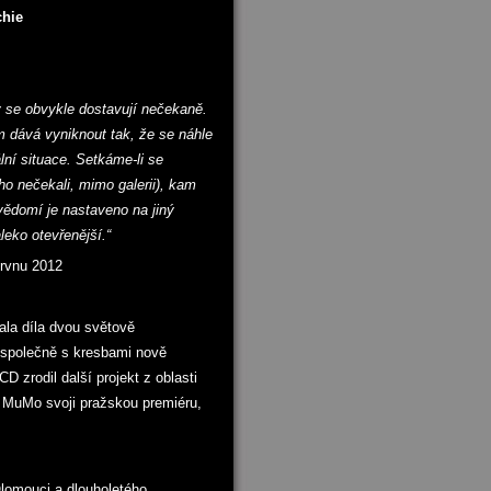
chie
y se obvykle dostavují nečekaně.
m dává vyniknout tak, že se náhle
lní situace. Setkáme-li se
 nečekali, mimo galerii), kam
ědomí je nastaveno na jiný
leko otevřenější.“
ervnu 2012
la díla dvou světově
 společně s kresbami nově
 zrodil další projekt z oblasti
v MuMo svoji pražskou premiéru,
Olomouci a dlouholetého