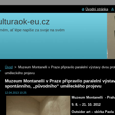
Úvodní stránka
turaok-eu.cz
 mém, ať lépe napíše za svoje na svém
Úvod
>
Muzeum Montanelli v Praze připravilo paralelní výstavy dvou pro
uměleckého projevu
Muzeum Montanelli v Praze připravilo paralelní výsta
spontánního, „původního“ uměleckého projevu
12.04.2013 10:25
Muzeum Montanelli - Prah
9. 8. – 21. 10. 2012
Outsider art – sbírka Pavl