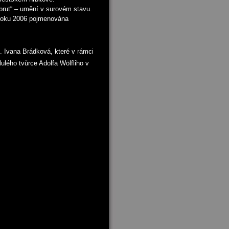
 brut“ – umění v surovém stavu.
la roku 2006 pojmenována
 Ivana Brádková, které v rámci
lulého tvůrce Adolfa Wölfliho v