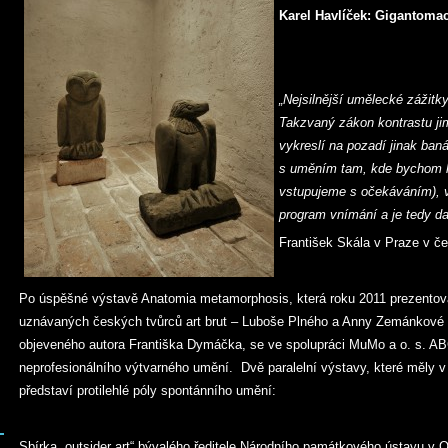
Karel Havlíček: Gigantoma
„Nejsilnější umělecké zážitk
Takzvaný zákon kontrastu ji
vykreslí na pozadí jinak baná
s uměním tam, kde bychom ho
vstupujeme s očekáváním), v
program vnímání a je tedy da
František Skála v Praze v č
Po úspěšné výstavě Anatomia metamorphosis, která roku 2011 prezentova
uznávaných českých tvůrců art brut – Luboše Plného a Anny Zemánkové
objeveného autora Františka Dymáčka, se ve spolupráci MuMo a o. s. ABCD
neprofesionálního výtvarného umění. Dvě paralelní výstavy, které měly 
představí protilehlé póly spontánního umění:
Sbírka „outsider art“ bývalého ředitele Národního památkového ústavu v 