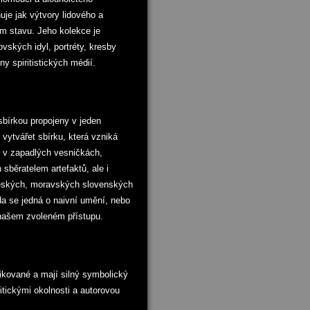
je jak výtvory lidového a
ím stavu. Jeho kolekce je
vských idyl, portréty, kresby
ny spiritistických médií.
sbírkou propojeny v jeden
vytvářet sbírku, která vzniká
i, v zapadlých vesničkách,
sběratelem artefaktů, ale i
 českých, moravských slovenských
da se jedná o naivní umění, nebo
a našem zvoleném přístupu.
tikované a mají silný symbolický
itickými okolnosti a autorovou