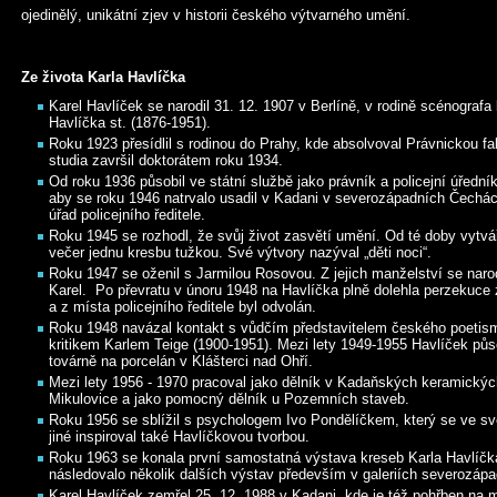
ojedinělý, unikátní zjev v historii českého výtvarného umění.
Ze života Karla Havlíčka
Karel Havlíček se narodil 31. 12. 1907 v Berlíně, v rodině scénografa
Havlíčka st. (1876-1951).
Roku 1923 přesídlil s rodinou do Prahy, kde absolvoval Právnickou f
studia završil doktorátem roku 1934.
Od roku 1936 působil ve státní službě jako právník a policejní úředn
aby se roku 1946 natrvalo usadil v Kadani v severozápadních Čechác
úřad policejního ředitele.
Roku 1945 se rozhodl, že svůj život zasvětí umění. Od té doby vytvá
večer jednu kresbu tužkou. Své výtvory nazýval „děti noci“.
Roku 1947 se oženil s Jarmilou Rosovou. Z jejich manželství se narod
Karel. Po převratu v únoru 1948 na Havlíčka plně dolehla perzekuce
a z místa policejního ředitele byl odvolán.
Roku 1948 navázal kontakt s vůdčím představitelem českého poetis
kritikem Karlem Teige (1900-1951). Mezi lety 1949-1955 Havlíček půs
továrně na porcelán v Klášterci nad Ohří.
Mezi lety 1956 - 1970 pracoval jako dělník v Kadaňských keramick
Mikulovice a jako pomocný dělník u Pozemních staveb.
Roku 1956 se sblížil s psychologem Ivo Pondělíčkem, který se ve s
jiné inspiroval také Havlíčkovou tvorbou.
Roku 1963 se konala první samostatná výstava kreseb Karla Havlíč
následovalo několik dalších výstav především v galeriích severozáp
Karel Havlíček zemřel 25. 12. 1988 v Kadani, kde je též pohřben na 