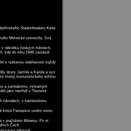
 berlínského Staatstheateru Karla
akultu Německé univerzity. Svá
ík v několika českých městech,
h, kde do roku 1948 zastával
řel s nutkavou naléhavostí každý
ily dcery Jarmila a Karola a syn
 ze strany komunistického režimu
mu a surrealismu, výtvarným
obil jako návrhář v Thunské
ých závodech, v kamenolomu
vé knize Fantaskní umění mimo
ka v pražském Mánesu. Po ní
adních Čech.
městském hřbitově.