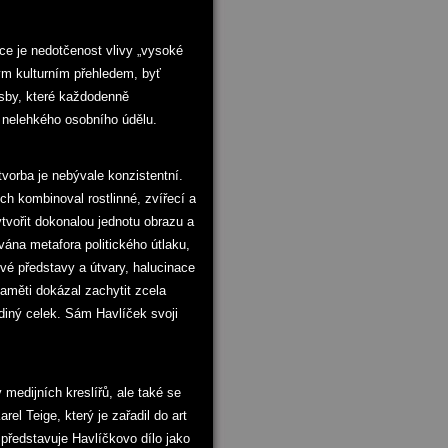
e je nedotčenost vlivy „vysoké
kým kulturním přehledem, byť
esby, které každodenně
o nelehkého osobního údělu.
tvorba je nebývale konzistentní.
ch kombinoval rostlinné, zvířecí a
tvořit dokonalou jednotu obrazu a
ána metafora politického útlaku,
vé představy a útvary, halucinace
aměti dokázal zachytit zcela
diný celek. Sám Havlíček svoji
medijních kreslířů, ale také se
l Teige, který je zařadil do art
 představuje Havlíčkovo dílo jako