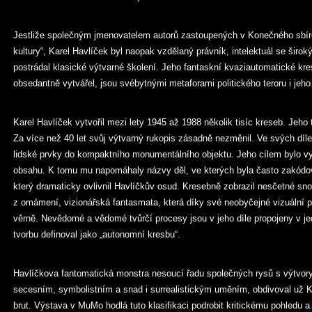
Jestliže společným jmenovatelem autorů zastoupených v Konečného sbírc
kultury“, Karel Havlíček byl naopak vzdělaný právník, intelektuál se širo
postrádal klasické výtvarné školení. Jeho fantaskní kvaziautomatické kr
obsedantně vytvářel, jsou svébytnými metaforami politického teroru i jeh
Karel Havlíček vytvořil mezi lety 1945 až 1988 několik tisíc kreseb. Jeho 
Za více než 40 let svůj výtvarný rukopis zásadně nezměnil. Ve svých díle
lidské prvky do kompaktního monumentálního objektu. Jeho cílem bylo vy
obsahu. K tomu mu napomáhaly názvy děl, ve kterých byla často zakódov
který dramaticky ovlivnil Havlíčkův osud. Kresebně zobrazil nesčetné sno
z omámení, vizionářská fantasmata, která díky své neobyčejné vizuální p
věrně. Nevědomé a vědomé tvůrčí procesy jsou v jeho díle propojeny v je
tvorbu definoval jako „autonomní kresbu“.
Havlíčkova fantomatická monstra nesoucí řadu společných rysů s výtvory 
secesním, symbolistním a snad i surrealistickým uměním, obdivoval už Kare
brut. Výstava v MuMo hodlá tuto klasifikaci podrobit kritickému pohledu a