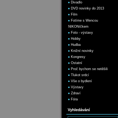
Divadlo
DVD novinky do 2013
Film
Fotíme s Wencou
NIKONíčkem
Foto - výstavy
Hobby
Hudba
Knižní novinky
Kongresy
Ostatní
Proč bychom se netěšili
Tlukot srdcí
Vše o bydlení
Výstavy
Zdraví
Fóra
Vyhledávání