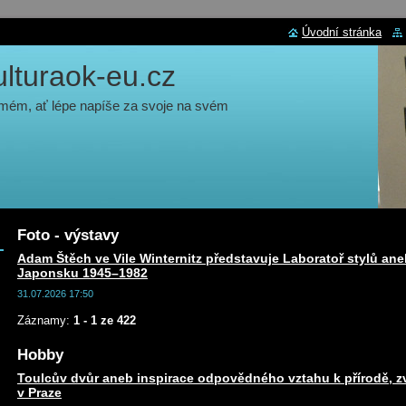
Úvodní stránka
turaok-eu.cz
 mém, ať lépe napíše za svoje na svém
Foto - výstavy
Adam Štěch ve Vile Winternitz představuje Laboratoř stylů ane
Japonsku 1945–1982
31.07.2026 17:50
Záznamy:
1 - 1 ze 422
Hobby
Toulcův dvůr aneb inspirace odpovědného vztahu k přírodě, zv
v Praze