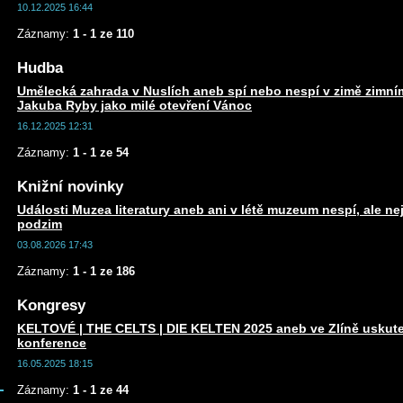
10.12.2025 16:44
Záznamy:
1 - 1 ze 110
Hudba
Umělecká zahrada v Nuslích aneb spí nebo nespí v zimě zim
Jakuba Ryby jako milé otevření Vánoc
16.12.2025 12:31
Záznamy:
1 - 1 ze 54
Knižní novinky
Události Muzea literatury aneb ani v létě muzeum nespí, ale n
podzim
03.08.2026 17:43
Záznamy:
1 - 1 ze 186
Kongresy
KELTOVÉ | THE CELTS | DIE KELTEN 2025 aneb ve Zlíně uskute
konference
16.05.2025 18:15
Záznamy:
1 - 1 ze 44