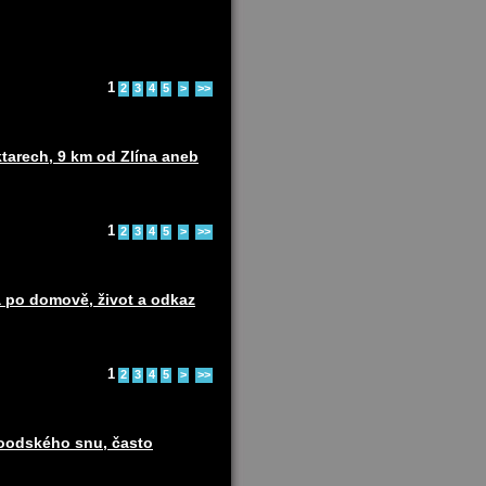
1
2
3
4
5
>
>>
ktarech, 9 km od Zlína aneb
1
2
3
4
5
>
>>
 po domově, život a odkaz
1
2
3
4
5
>
>>
woodského snu, často