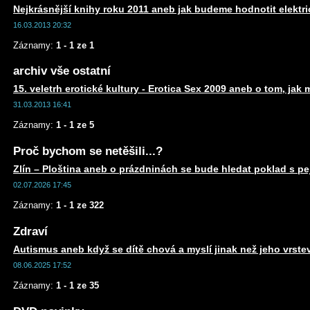
Nejkrásnější knihy roku 2011 aneb jak budeme hodnotit elektr
16.03.2013 20:32
Záznamy:
1 - 1 ze 1
archiv vše ostatní
15. veletrh erotické kultury - Erotica Sex 2009 aneb o tom, jak 
31.03.2013 16:41
Záznamy:
1 - 1 ze 5
Proč bychom se netěšili...?
Zlín – Ploština aneb o prázdninách se bude hledat poklad s 
02.07.2026 17:45
Záznamy:
1 - 1 ze 322
Zdraví
Autismus aneb když se dítě chová a myslí jinak než jeho vrste
08.06.2025 17:52
Záznamy:
1 - 1 ze 35