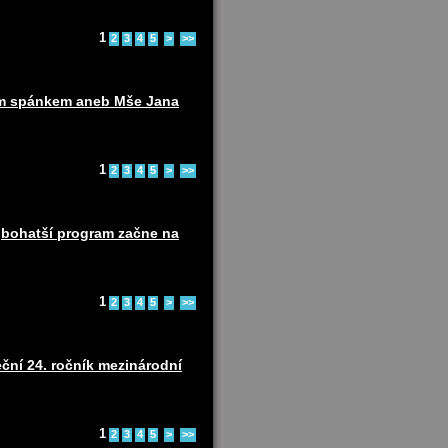
1
2
3
4
5
>
>>
ním spánkem aneb Mše Jana
1
2
3
4
5
>
>>
ejbohatší program začne na
1
2
3
4
5
>
>>
ční 24. ročník mezinárodní
1
2
3
4
5
>
>>