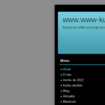
www.www-kul
Komu se nelíbí za moje na
Menu
Úvod
O nás
Archiv do 2012
Kniha návštěv
Blog
Aktuality
Bleskově