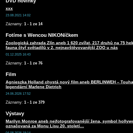
DVD novinky
xxx
23.08.2021 14:02
Záznamy:
1 - 1 ze 14
Fotíme s Wencou NIKONíčkem
Zoologická zahrada Zlín aneb 1 620 zvířat, 217 druhů na 75 he
fauna čtyř světadílů v 2. nejnavštěvovanější ZOO u nás
01.12.2025 16:43
Záznamy:
1 - 1 ze 76
Film
Agnieszka Holland chystá nový film aneb BERLINWEH – Touha
legendární Marlene Dietrich
24.06.2026 17:52
Záznamy:
1 - 1 ze 379
Výstavy
Marilyn Monroe aneb nejfotografovanější žena, symbol holly
označovaná za Monu Lisu 20. století…
04.08.2026 19:14