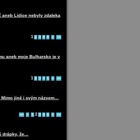
eb Lidice nebyly zdaleka
1
2
3
4
5
>
>>
u aneb moje Bulharsko je v
1
2
3
4
5
>
>>
o. Mimo jiné i svým názvem…
2
<<
<
1
3
4
5
>
>>
š drápky, že…