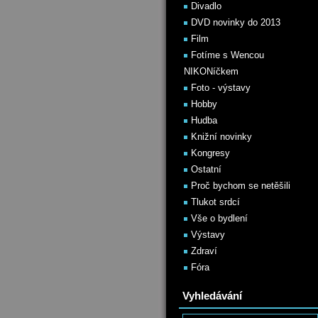
Divadlo
DVD novinky do 2013
Film
Fotíme s Wencou
NIKONíčkem
Foto - výstavy
Hobby
Hudba
Knižní novinky
Kongresy
Ostatní
Proč bychom se netěšili
Tlukot srdcí
Vše o bydlení
Výstavy
Zdraví
Fóra
Vyhledávání