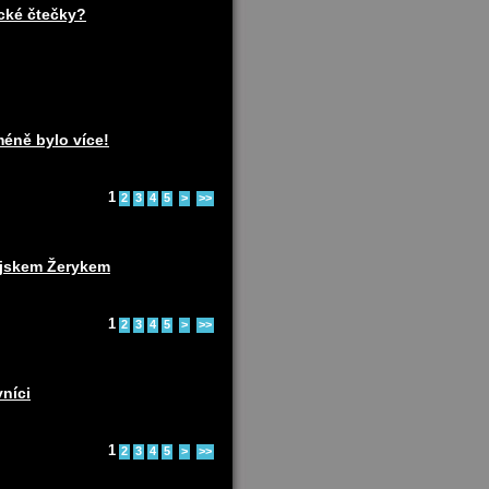
ické čtečky?
méně bylo více!
1
2
3
4
5
>
>>
pejskem Žerykem
1
2
3
4
5
>
>>
vníci
1
2
3
4
5
>
>>