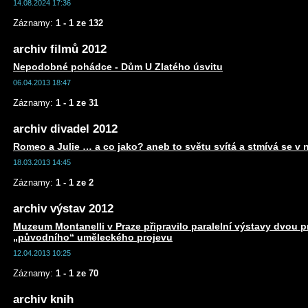
14.08.2024 17:36
Záznamy:
1 - 1 ze 132
archiv filmů 2012
Nepodobné pohádce - Dům U Zlatého úsvitu
06.04.2013 18:47
Záznamy:
1 - 1 ze 31
archiv divadel 2012
Romeo a Julie … a co jako? aneb to světu svítá a stmívá se v 
18.03.2013 14:45
Záznamy:
1 - 1 ze 2
archiv výstav 2012
Muzeum Montanelli v Praze připravilo paralelní výstavy dvou 
„původního“ uměleckého projevu
12.04.2013 10:25
Záznamy:
1 - 1 ze 70
archiv knih