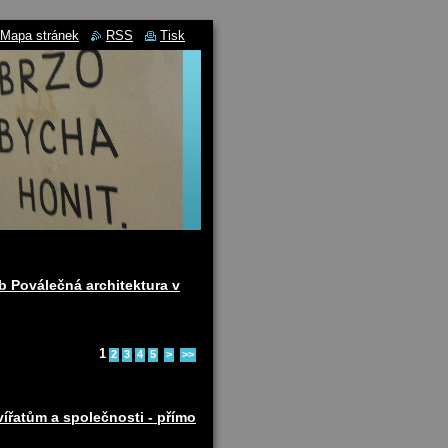
Mapa stránek
RSS
Tisk
b Poválečná architektura v
1
2
3
4
5
>
>>
ířatům a společnosti - přímo