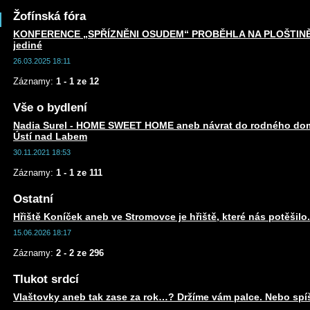
Žofínská fóra
KONFERENCE „SPŘÍZNĚNI OSUDEM“ PROBĚHLA NA PLOŠTINĚ an
jediné
26.03.2025 18:11
Záznamy:
1 - 1 ze 12
Vše o bydlení
Nadia Surel - HOME SWEET HOME aneb návrat do rodného dom
Ústí nad Labem
30.11.2021 18:53
Záznamy:
1 - 1 ze 111
Ostatní
Hřiště Koníček aneb ve Stromovce je hřiště, které nás potěšil
15.06.2026 18:17
Záznamy:
2 - 2 ze 296
Tlukot srdcí
Vlaštovky aneb tak zase za rok…? Držíme vám palce. Nebo spí