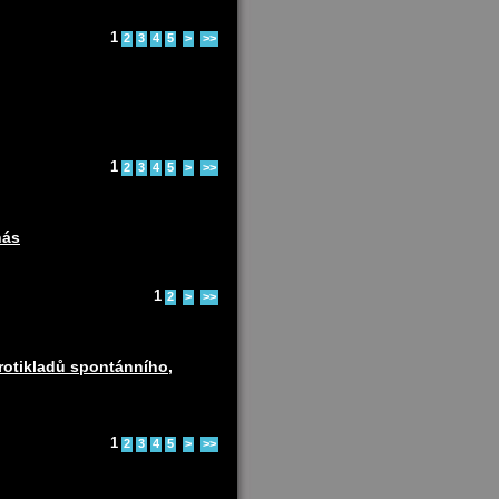
1
2
3
4
5
>
>>
1
2
3
4
5
>
>>
nás
1
2
>
>>
protikladů spontánního,
1
2
3
4
5
>
>>