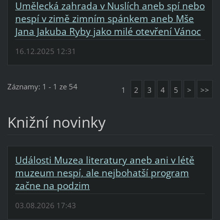
Umělecká zahrada v Nuslích aneb spí nebo
nespí v zimě zimním spánkem aneb Mše
Jana Jakuba Ryby jako milé otevření Vánoc
16.12.2025 12:31
Záznamy: 1 - 1 ze 54
1
2
3
4
5
>
>>
Knižní novinky
Události Muzea literatury aneb ani v létě
muzeum nespí, ale nejbohatší program
začne na podzim
03.08.2026 17:43