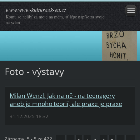
www.www-kulturaok-eu.cz
Komu se nelíbí za moje na mém, ať lépe napíše za svoje
na svém
Foto - výstavy
Milan Wenzl: Jak na ně - na teenagery
aneb je mnoho teorií, ale praxe je praxe
31.12.2025 18:32
Záznamy: 5 - 5 ze 422