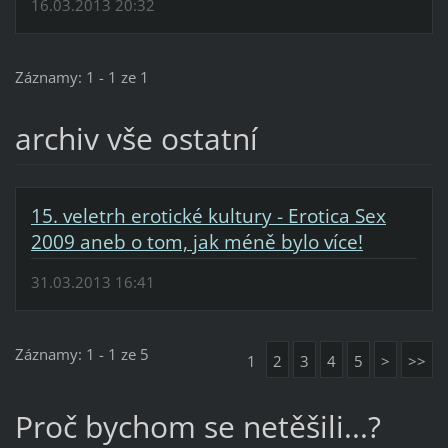
16.03.2013 20:32
Záznamy: 1 - 1 ze 1
archiv vše ostatní
15. veletrh erotické kultury - Erotica Sex
2009 aneb o tom, jak méně bylo více!
31.03.2013 16:41
Záznamy: 1 - 1 ze 5
1
2
3
4
5
>
>>
Proč bychom se netěšili...?