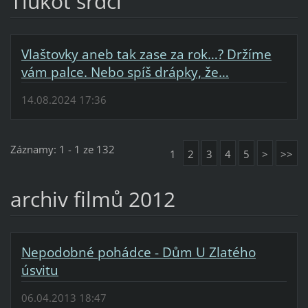
Tlukot srdcí
Vlaštovky aneb tak zase za rok…? Držíme
vám palce. Nebo spíš drápky, že…
14.08.2024 17:36
Záznamy: 1 - 1 ze 132
1
2
3
4
5
>
>>
archiv filmů 2012
Nepodobné pohádce - Dům U Zlatého
úsvitu
06.04.2013 18:47