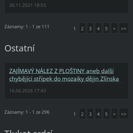
30.11.2021 18:53
Záznamy: 1 - 1 ze 111
1
2
3
4
5
>
>>
Ostatní
ZAJÍMAVÝ NÁLEZ Z PLOŠTINY aneb další
chybějící střípek do mozaiky dějin Zlínska
16.06.2026 17:43
Záznamy: 1 - 1 ze 296
1
2
3
4
5
>
>>