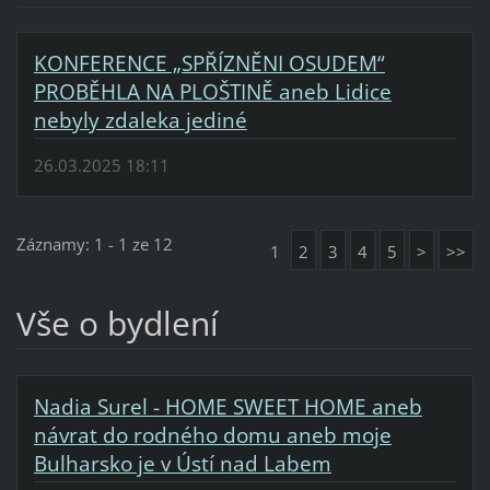
KONFERENCE „SPŘÍZNĚNI OSUDEM“
PROBĚHLA NA PLOŠTINĚ aneb Lidice
nebyly zdaleka jediné
26.03.2025 18:11
Záznamy: 1 - 1 ze 12
1
2
3
4
5
>
>>
Vše o bydlení
Nadia Surel - HOME SWEET HOME aneb
návrat do rodného domu aneb moje
Bulharsko je v Ústí nad Labem