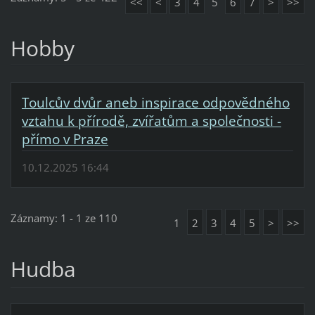
<<
<
3
4
5
6
7
>
>>
Hobby
Toulcův dvůr aneb inspirace odpovědného
vztahu k přírodě, zvířatům a společnosti -
přímo v Praze
10.12.2025 16:44
Záznamy: 1 - 1 ze 110
1
2
3
4
5
>
>>
Hudba