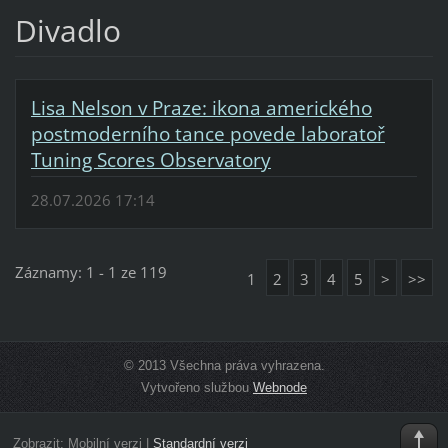
Divadlo
Lisa Nelson v Praze: ikona amerického
postmoderního tance povede laboratoř
Tuning Scores Observatory
28.07.2026 17:14
Záznamy: 1 - 1 ze 119
1
2
3
4
5
>
>>
© 2013 Všechna práva vyhrazena.
Vytvořeno službou
Webnode
Zobrazit:
Mobilní verzi
|
Standardní verzi