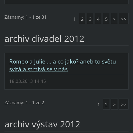
Záznamy: 1 - 1 ze 31
1
2
3
4
5
>
>>
archiv divadel 2012
Romeo a Julie … a co jako? aneb to světu
svítá a stmívá se v nás
18.03.2013 14:45
Záznamy: 1 - 1 ze 2
1
2
>
>>
archiv výstav 2012