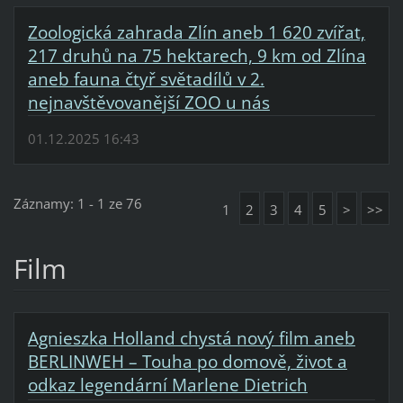
Zoologická zahrada Zlín aneb 1 620 zvířat,
217 druhů na 75 hektarech, 9 km od Zlína
aneb fauna čtyř světadílů v 2.
nejnavštěvovanější ZOO u nás
01.12.2025 16:43
Záznamy: 1 - 1 ze 76
1
2
3
4
5
>
>>
Film
Agnieszka Holland chystá nový film aneb
BERLINWEH – Touha po domově, život a
odkaz legendární Marlene Dietrich