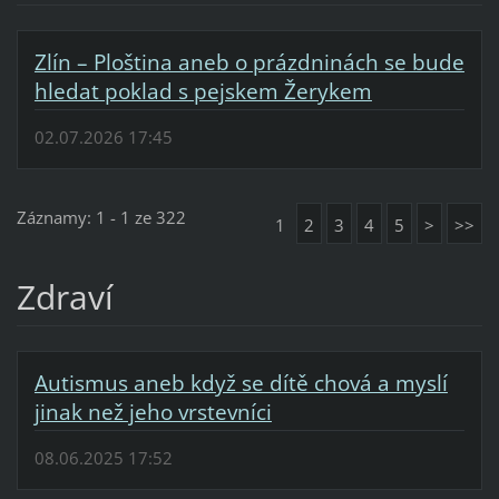
Zlín – Ploština aneb o prázdninách se bude
hledat poklad s pejskem Žerykem
02.07.2026 17:45
Záznamy: 1 - 1 ze 322
1
2
3
4
5
>
>>
Zdraví
Autismus aneb když se dítě chová a myslí
jinak než jeho vrstevníci
08.06.2025 17:52