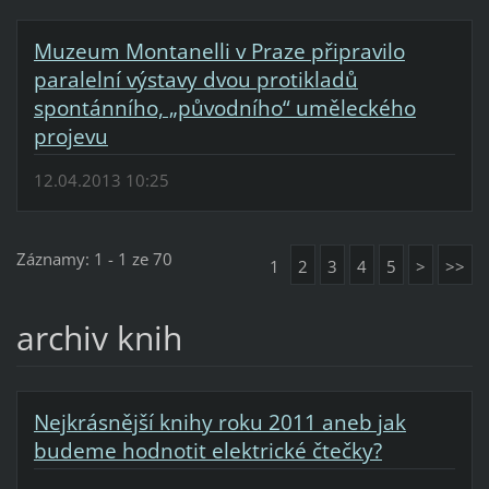
Muzeum Montanelli v Praze připravilo
paralelní výstavy dvou protikladů
spontánního, „původního“ uměleckého
projevu
12.04.2013 10:25
Záznamy: 1 - 1 ze 70
1
2
3
4
5
>
>>
archiv knih
Nejkrásnější knihy roku 2011 aneb jak
budeme hodnotit elektrické čtečky?