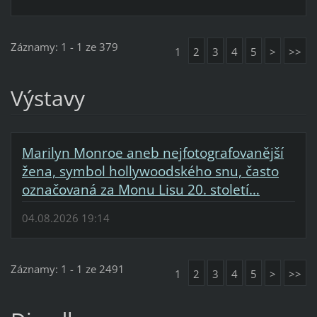
Záznamy: 1 - 1 ze 379
1
2
3
4
5
>
>>
Výstavy
Marilyn Monroe aneb nejfotografovanější
žena, symbol hollywoodského snu, často
označovaná za Monu Lisu 20. století…
04.08.2026 19:14
Záznamy: 1 - 1 ze 2491
1
2
3
4
5
>
>>