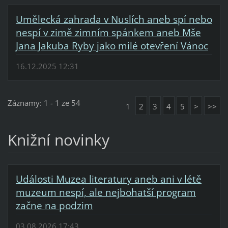
Umělecká zahrada v Nuslích aneb spí nebo
nespí v zimě zimním spánkem aneb Mše
Jana Jakuba Ryby jako milé otevření Vánoc
16.12.2025 12:31
Záznamy: 1 - 1 ze 54
1
2
3
4
5
>
>>
Knižní novinky
Události Muzea literatury aneb ani v létě
muzeum nespí, ale nejbohatší program
začne na podzim
03.08.2026 17:43