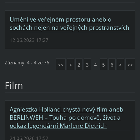
Umění ve veřejném prostoru aneb o
sochách nejen na veřejných prostranstvích
12.06.2023 17:27
Záznamy: 4 - 4 ze 76
<<
<
2
3
4
5
6
>
>>
Film
Agnieszka Holland chystá nový film aneb
BERLINWEH – Touha po domově, život a
odkaz legendární Marlene Dietrich
24.06.2026 17:52