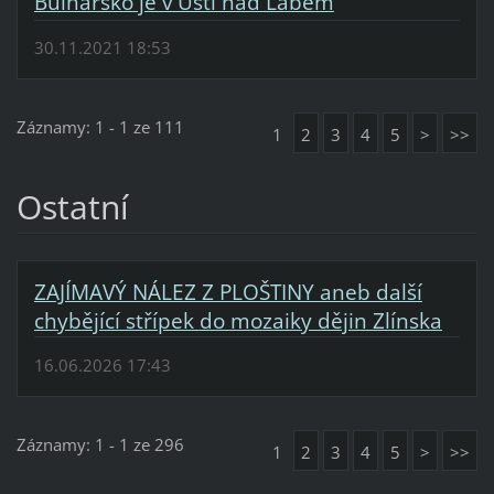
Bulharsko je v Ústí nad Labem
30.11.2021 18:53
Záznamy: 1 - 1 ze 111
1
2
3
4
5
>
>>
Ostatní
ZAJÍMAVÝ NÁLEZ Z PLOŠTINY aneb další
chybějící střípek do mozaiky dějin Zlínska
16.06.2026 17:43
Záznamy: 1 - 1 ze 296
1
2
3
4
5
>
>>