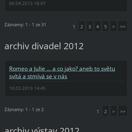
06.04.2013 18:47
Záznamy: 1 - 1 ze 31
1
2
3
4
5
>
>>
archiv divadel 2012
Romeo a Julie … a co jako? aneb to světu
svítá a stmívá se v nás
18.03.2013 14:45
Záznamy: 1 - 1 ze 2
1
2
>
>>
archiv výstav 2012