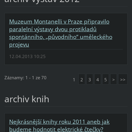
Muzeum Montanelli v Praze připravilo
paralelní výstavy dvou protikladů
spontánního, „původního“ uměleckého
projevu
12.04.2013 10:25
Záznamy: 1 - 1 ze 70
1
2
3
4
5
>
>>
archiv knih
Nejkrásnější knihy roku 2011 aneb jak
budeme hodnotit elektrické čtečky?