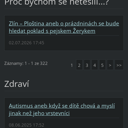
Proč bychom se netěšili...?
Zlín – Ploština aneb o prázdninách se bude
hledat poklad s pejskem Žerykem
02.07.2026 17:45
Záznamy: 1 - 1 ze 322
1
2
3
4
5
>
>>
Zdraví
Autismus aneb když se dítě chová a myslí
jinak než jeho vrstevníci
08.06.2025 17:52