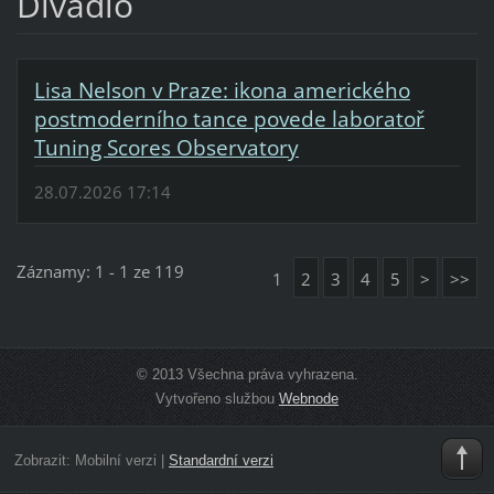
Divadlo
Lisa Nelson v Praze: ikona amerického
postmoderního tance povede laboratoř
Tuning Scores Observatory
28.07.2026 17:14
Záznamy: 1 - 1 ze 119
1
2
3
4
5
>
>>
© 2013 Všechna práva vyhrazena.
Vytvořeno službou
Webnode
Zobrazit:
Mobilní verzi
|
Standardní verzi