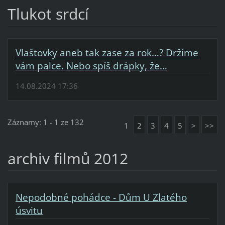
Tlukot srdcí
Vlaštovky aneb tak zase za rok…? Držíme
vám palce. Nebo spíš drápky, že…
14.08.2024 17:36
Záznamy: 1 - 1 ze 132
1
2
3
4
5
>
>>
archiv filmů 2012
Nepodobné pohádce - Dům U Zlatého
úsvitu