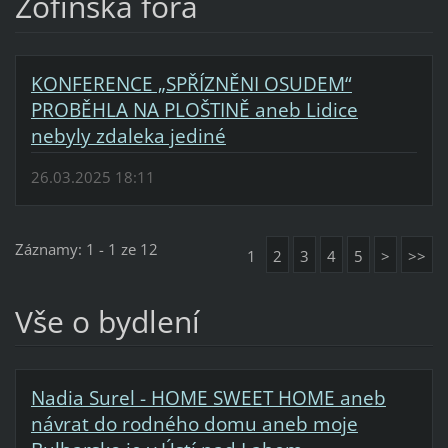
Žofínská fóra
KONFERENCE „SPŘÍZNĚNI OSUDEM“
PROBĚHLA NA PLOŠTINĚ aneb Lidice
nebyly zdaleka jediné
26.03.2025 18:11
Záznamy: 1 - 1 ze 12
1
2
3
4
5
>
>>
Vše o bydlení
Nadia Surel - HOME SWEET HOME aneb
návrat do rodného domu aneb moje