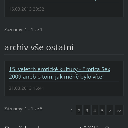
16.03.2013 20:32
Záznamy: 1 - 1 ze 1
archiv vše ostatní
15. veletrh erotické kultury - Erotica Sex
2009 aneb o tom, jak méně bylo více!
31.03.2013 16:41
Záznamy: 1 - 1 ze 5
1
2
3
4
5
>
>>