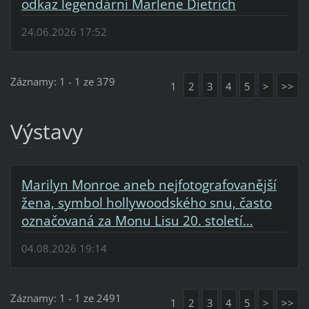
odkaz legendární Marlene Dietrich
24.06.2026 17:52
Záznamy: 1 - 1 ze 379
1
2
3
4
5
>
>>
Výstavy
Marilyn Monroe aneb nejfotografovanější
žena, symbol hollywoodského snu, často
označovaná za Monu Lisu 20. století…
04.08.2026 19:14
Záznamy: 1 - 1 ze 2491
1
2
3
4
5
>
>>