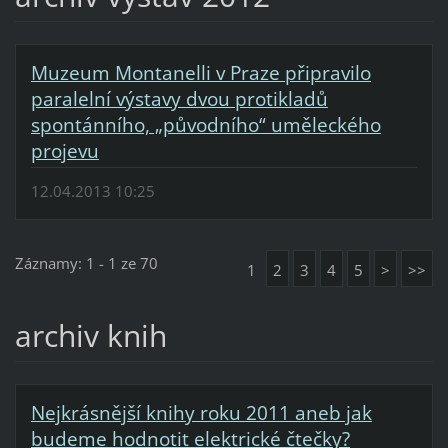
Muzeum Montanelli v Praze připravilo
paralelní výstavy dvou protikladů
spontánního, „původního“ uměleckého
projevu
12.04.2013 10:25
Záznamy: 1 - 1 ze 70
1
2
3
4
5
>
>>
archiv knih
Nejkrásnější knihy roku 2011 aneb jak
budeme hodnotit elektrické čtečky?