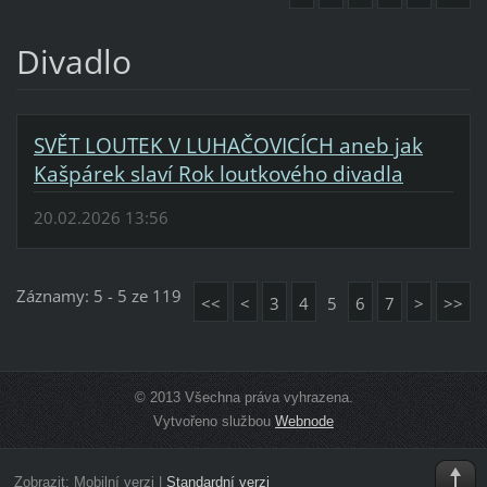
Divadlo
SVĚT LOUTEK V LUHAČOVICÍCH aneb jak
Kašpárek slaví Rok loutkového divadla
20.02.2026 13:56
Záznamy: 5 - 5 ze 119
<<
<
3
4
5
6
7
>
>>
© 2013 Všechna práva vyhrazena.
Vytvořeno službou
Webnode
Zobrazit:
Mobilní verzi
|
Standardní verzi