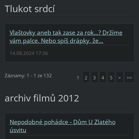
Tlukot srdcí
Vlaštovky aneb tak zase za rok…? Držíme
vám palce. Nebo spíš drápky, že…
14.08.2024 17:36
Záznamy: 1 - 1 ze 132
1
2
3
4
5
>
>>
archiv filmů 2012
Nepodobné pohádce - Dům U Zlatého
úsvitu