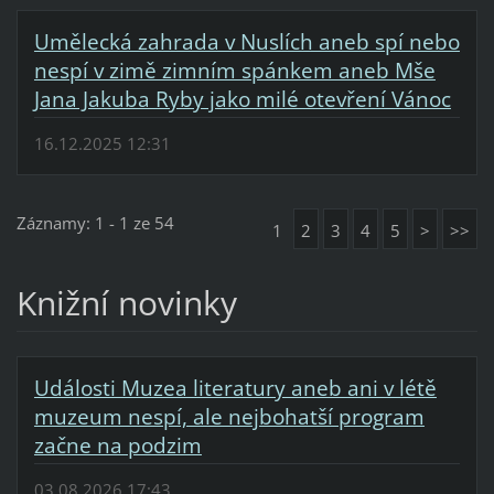
Umělecká zahrada v Nuslích aneb spí nebo
nespí v zimě zimním spánkem aneb Mše
Jana Jakuba Ryby jako milé otevření Vánoc
16.12.2025 12:31
Záznamy: 1 - 1 ze 54
1
2
3
4
5
>
>>
Knižní novinky
Události Muzea literatury aneb ani v létě
muzeum nespí, ale nejbohatší program
začne na podzim
03.08.2026 17:43