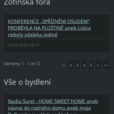
Žofínská fóra
KONFERENCE „SPŘÍZNĚNI OSUDEM“
PROBĚHLA NA PLOŠTINĚ aneb Lidice
nebyly zdaleka jediné
26.03.2025 18:11
Záznamy: 1 - 1 ze 12
1
2
3
4
5
>
>>
Vše o bydlení
Nadia Surel - HOME SWEET HOME aneb
návrat do rodného domu aneb moje