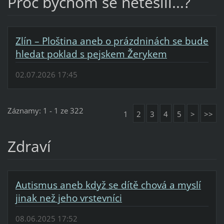
Proč bychom se netěšili...?
Zlín – Ploština aneb o prázdninách se bude
hledat poklad s pejskem Žerykem
02.07.2026 17:45
Záznamy: 1 - 1 ze 322
1
2
3
4
5
>
>>
Zdraví
Autismus aneb když se dítě chová a myslí
jinak než jeho vrstevníci
08.06.2025 17:52