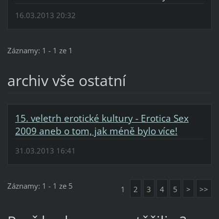
16.03.2013 20:32
Záznamy: 1 - 1 ze 1
archiv vše ostatní
15. veletrh erotické kultury - Erotica Sex
2009 aneb o tom, jak méně bylo více!
31.03.2013 16:41
Záznamy: 1 - 1 ze 5
1
2
3
4
5
>
>>