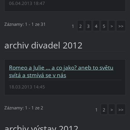
06.04.2013 18:47
Záznamy: 1 - 1 ze 31
1
2
3
4
5
>
>>
archiv divadel 2012
Romeo a Julie … a co jako? aneb to světu
svítá a stmívá se v nás
18.03.2013 14:45
Záznamy: 1 - 1 ze 2
1
2
>
>>
archiv výstav 2012