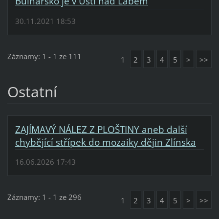
Bulharsko je v Ústí nad Labem
30.11.2021 18:53
Záznamy: 1 - 1 ze 111
1
2
3
4
5
>
>>
Ostatní
ZAJÍMAVÝ NÁLEZ Z PLOŠTINY aneb další
chybějící střípek do mozaiky dějin Zlínska
16.06.2026 17:43
Záznamy: 1 - 1 ze 296
1
2
3
4
5
>
>>