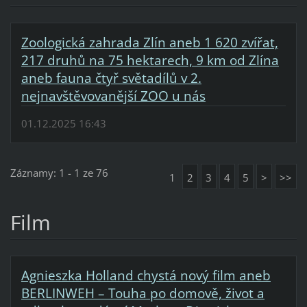
Zoologická zahrada Zlín aneb 1 620 zvířat,
217 druhů na 75 hektarech, 9 km od Zlína
aneb fauna čtyř světadílů v 2.
nejnavštěvovanější ZOO u nás
01.12.2025 16:43
Záznamy: 1 - 1 ze 76
1
2
3
4
5
>
>>
Film
Agnieszka Holland chystá nový film aneb
BERLINWEH – Touha po domově, život a