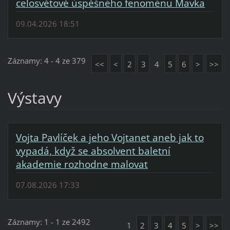
celosvětově úspěšného fenoménu Mavka
09.04.2026 18:51
Záznamy: 4 - 4 ze 379
<<
<
2
3
4
5
6
>
>>
Výstavy
Vojta Pavlíček a jeho Vojtanet aneb jak to
vypadá, když se absolvent baletní
akademie rozhodne malovat
07.08.2026 17:33
Záznamy: 1 - 1 ze 2492
1
2
3
4
5
>
>>