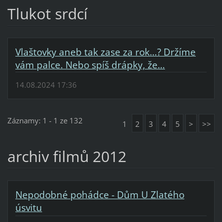
Tlukot srdcí
Vlaštovky aneb tak zase za rok…? Držíme
vám palce. Nebo spíš drápky, že…
14.08.2024 17:36
Záznamy: 1 - 1 ze 132
1
2
3
4
5
>
>>
archiv filmů 2012
Nepodobné pohádce - Dům U Zlatého
úsvitu