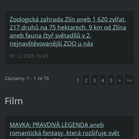
Zoologická zahrada Zlín aneb 1 620 zvířat,
217 druhů na 75 hektarech, 9 km od Zlína
aneb fauna čtyř světadílů v 2.
nejnavštěvovanější ZOO u nás
01.12.2025 16:43
Záznamy: 1 - 1 ze 76
1
2
3
4
5
>
>>
Film
MAVKA: PRAVDIVÁ LEGENDA aneb
romantická fantasy, která rozšiřuje svět