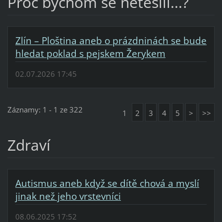
Proč bychom se netěšili...?
Zlín – Ploština aneb o prázdninách se bude
hledat poklad s pejskem Žerykem
02.07.2026 17:45
Záznamy: 1 - 1 ze 322
1
2
3
4
5
>
>>
Zdraví
Autismus aneb když se dítě chová a myslí
jinak než jeho vrstevníci
08.06.2025 17:52