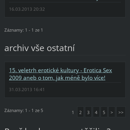
16.03.2013 20:32
Záznamy: 1 - 1 ze 1
archiv vše ostatní
15. veletrh erotické kultury - Erotica Sex
2009 aneb o tom, jak méně bylo více!
31.03.2013 16:41
Záznamy: 1 - 1 ze 5
1
2
3
4
5
>
>>