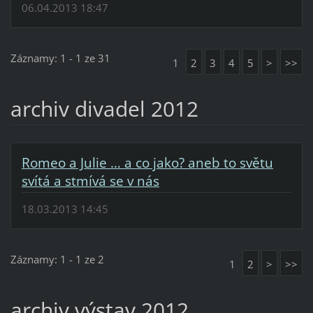
06.04.2013 18:47
Záznamy: 1 - 1 ze 31
1
2
3
4
5
>
>>
archiv divadel 2012
Romeo a Julie … a co jako? aneb to světu
svítá a stmívá se v nás
18.03.2013 14:45
Záznamy: 1 - 1 ze 2
1
2
>
>>
archiv výstav 2012