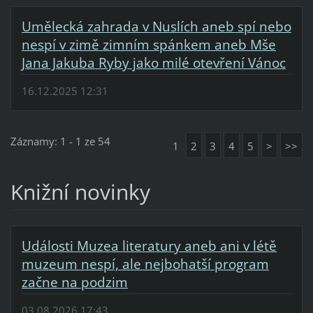
Umělecká zahrada v Nuslích aneb spí nebo
nespí v zimě zimním spánkem aneb Mše
Jana Jakuba Ryby jako milé otevření Vánoc
16.12.2025 12:31
Záznamy: 1 - 1 ze 54
1
2
3
4
5
>
>>
Knižní novinky
Události Muzea literatury aneb ani v létě
muzeum nespí, ale nejbohatší program
začne na podzim
03.08.2026 17:43