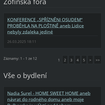
Žofínská fóra
KONFERENCE „SPŘÍZNĚNI OSUDEM“
PROBĚHLA NA PLOŠTINĚ aneb Lidice
nebyly zdaleka jediné
26.03.2025 18:11
Záznamy: 1 - 1 ze 12
1
2
3
4
5
>
>>
Vše o bydlení
Nadia Surel - HOME SWEET HOME aneb
návrat do rodného domu aneb moje