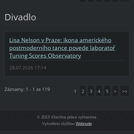
Divadlo
Lisa Nelson v Praze: ikona amerického
postmoderního tance povede laboratoř
Tuning Scores Observatory
28.07.2026 17:14
Záznamy: 1 - 1 ze 119
1
2
3
4
5
>
>>
© 2013 Všechna práva vyhrazena.
Vytvořeno službou
Webnode