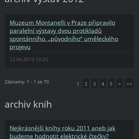
Muzeum Montanelli v Praze připravilo
paralelní výstavy dvou protikladů
spontánního, „původního“ uměleckého
projevu
12.04.2013 10:25
Záznamy: 1 - 1 ze 70
1
2
3
4
5
>
>>
archiv knih
Nejkrásnější knihy roku 2011 aneb jak
budeme hodnotit elektrické čtečky?