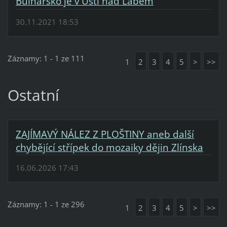
Bulharsko je v Ústí nad Labem
30.11.2021 18:53
Záznamy: 1 - 1 ze 111
1
2
3
4
5
>
>>
Ostatní
ZAJÍMAVÝ NÁLEZ Z PLOŠTINY aneb další
chybějící střípek do mozaiky dějin Zlínska
16.06.2026 17:43
Záznamy: 1 - 1 ze 296
1
2
3
4
5
>
>>