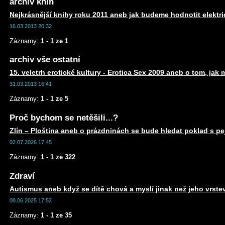
archiv knih
Nejkrásnější knihy roku 2011 aneb jak budeme hodnotit elektr
16.03.2013 20:32
Záznamy:
1 - 1 ze 1
archiv vše ostatní
15. veletrh erotické kultury - Erotica Sex 2009 aneb o tom, jak 
31.03.2013 16:41
Záznamy:
1 - 1 ze 5
Proč bychom se netěšili...?
Zlín – Ploština aneb o prázdninách se bude hledat poklad s 
02.07.2026 17:45
Záznamy:
1 - 1 ze 322
Zdraví
Autismus aneb když se dítě chová a myslí jinak než jeho vrste
08.06.2025 17:52
Záznamy:
1 - 1 ze 35