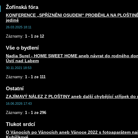
Žofínská fóra
KONFERENCE „SPŘÍZNĚNI OSUDEM“ PROBĚHLA NA PLOŠTINĚ an
jediné
26.03.2025 18:11
Záznamy:
1 - 1 ze 12
Vše o bydlení
Nadia Surel - HOME SWEET HOME aneb návrat do rodného dom
Ústí nad Labem
30.11.2021 18:53
Záznamy:
1 - 1 ze 111
Ostatní
ZAJÍMAVÝ NÁLEZ Z PLOŠTINY aneb další chybějící střípek do m
16.06.2026 17:43
Záznamy:
1 - 1 ze 296
Tlukot srdcí
O Vánocích po Vánocích aneb Vánoce 2022 s fotoaparátem naší
Kubíčkové