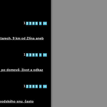
1
2
3
4
5
>
>>
ktarech, 9 km od Zlína aneb
1
2
3
4
5
>
>>
 po domově, život a odkaz
1
2
3
4
5
>
>>
woodského snu, často