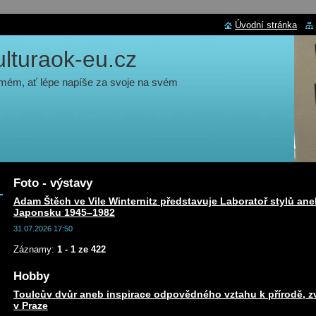
Úvodní stránka
turaok-eu.cz
 mém, ať lépe napíše za svoje na svém
Foto - výstavy
Adam Štěch ve Vile Winternitz představuje Laboratoř stylů ane
Japonsku 1945–1982
31.07.2026 17:50
Záznamy:
1 - 1 ze 422
Hobby
Toulcův dvůr aneb inspirace odpovědného vztahu k přírodě, zv
v Praze