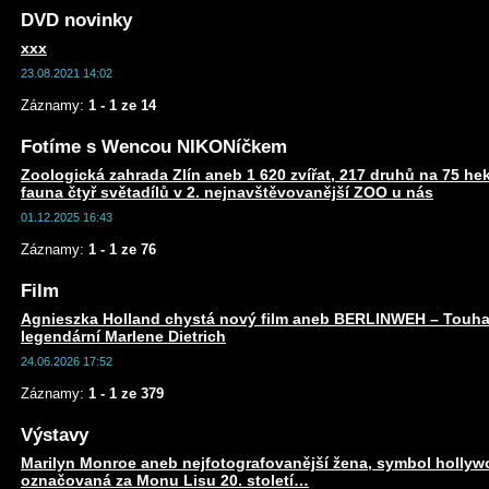
DVD novinky
xxx
23.08.2021 14:02
Záznamy:
1 - 1 ze 14
Fotíme s Wencou NIKONíčkem
Zoologická zahrada Zlín aneb 1 620 zvířat, 217 druhů na 75 he
fauna čtyř světadílů v 2. nejnavštěvovanější ZOO u nás
01.12.2025 16:43
Záznamy:
1 - 1 ze 76
Film
Agnieszka Holland chystá nový film aneb BERLINWEH – Touha
legendární Marlene Dietrich
24.06.2026 17:52
Záznamy:
1 - 1 ze 379
Výstavy
Marilyn Monroe aneb nejfotografovanější žena, symbol holly
označovaná za Monu Lisu 20. století…