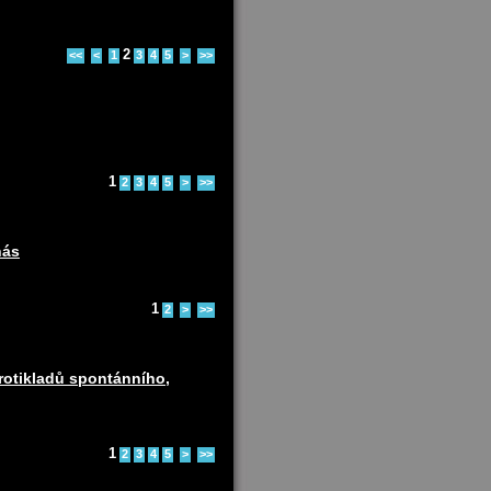
2
<<
<
1
3
4
5
>
>>
1
2
3
4
5
>
>>
nás
1
2
>
>>
protikladů spontánního,
1
2
3
4
5
>
>>