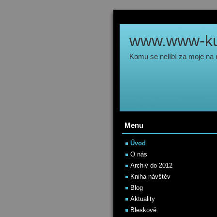
www.www-kul
Komu se nelíbí za moje na
Menu
Úvod
O nás
Archiv do 2012
Kniha návštěv
Blog
Aktuality
Bleskově