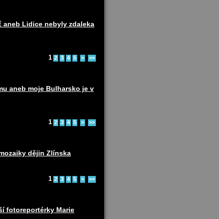
eb Lidice nebyly zdaleka
1
2
3
4
5
>
>>
u aneb moje Bulharsko je v
1
2
3
4
5
>
>>
ozaiky dějin Zlínska
1
2
3
4
5
>
>>
 fotoreportérky Marie