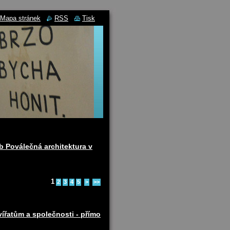
Mapa stránek
RSS
Tisk
b Poválečná architektura v
1
2
3
4
5
>
>>
ířatům a společnosti - přímo