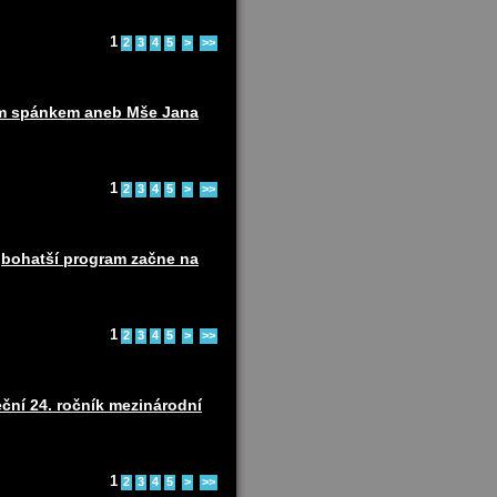
1
2
3
4
5
>
>>
ním spánkem aneb Mše Jana
1
2
3
4
5
>
>>
ejbohatší program začne na
1
2
3
4
5
>
>>
ční 24. ročník mezinárodní
1
2
3
4
5
>
>>