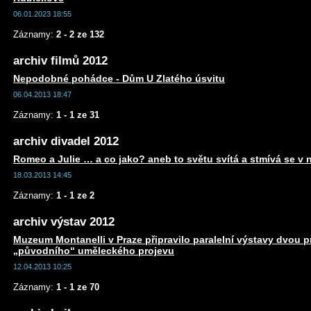
06.01.2023 18:55
Záznamy:
2 - 2 ze 132
archiv filmů 2012
Nepodobné pohádce - Dům U Zlatého úsvitu
06.04.2013 18:47
Záznamy:
1 - 1 ze 31
archiv divadel 2012
Romeo a Julie … a co jako? aneb to světu svítá a stmívá se v 
18.03.2013 14:45
Záznamy:
1 - 1 ze 2
archiv výstav 2012
Muzeum Montanelli v Praze připravilo paralelní výstavy dvou 
„původního“ uměleckého projevu
12.04.2013 10:25
Záznamy:
1 - 1 ze 70