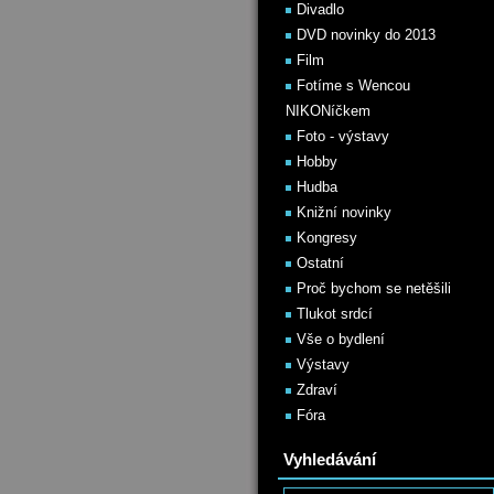
Divadlo
DVD novinky do 2013
Film
Fotíme s Wencou
NIKONíčkem
Foto - výstavy
Hobby
Hudba
Knižní novinky
Kongresy
Ostatní
Proč bychom se netěšili
Tlukot srdcí
Vše o bydlení
Výstavy
Zdraví
Fóra
Vyhledávání