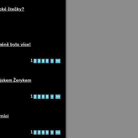
ické čtečky?
méně bylo více!
1
2
3
4
5
>
>>
pejskem Žerykem
1
2
3
4
5
>
>>
vníci
1
2
3
4
5
>
>>