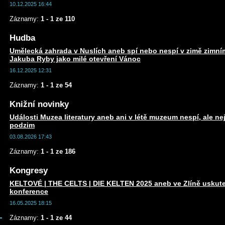
10.12.2025 16:44
Záznamy:
1 - 1 ze 110
Hudba
Umělecká zahrada v Nuslích aneb spí nebo nespí v zimě zim
Jakuba Ryby jako milé otevření Vánoc
16.12.2025 12:31
Záznamy:
1 - 1 ze 54
Knižní novinky
Události Muzea literatury aneb ani v létě muzeum nespí, ale n
podzim
03.08.2026 17:43
Záznamy:
1 - 1 ze 186
Kongresy
KELTOVÉ | THE CELTS | DIE KELTEN 2025 aneb ve Zlíně uskute
konference
16.05.2025 18:15
Záznamy:
1 - 1 ze 44