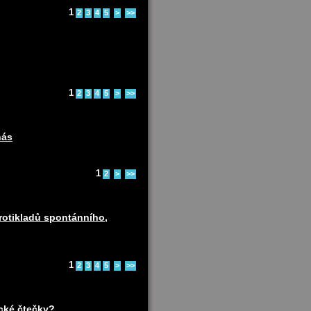
1
2
3
4
5
>
>>
1
2
3
4
5
>
>>
nás
1
2
>
>>
protikladů spontánního,
1
2
3
4
5
>
>>
ické čtečky?