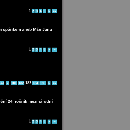
1
2
3
4
5
>
>>
ním spánkem aneb Mše Jana
1
2
3
4
5
>
>>
183
<<
<
181
182
184
185
>
>>
ční 24. ročník mezinárodní
1
2
3
4
5
>
>>