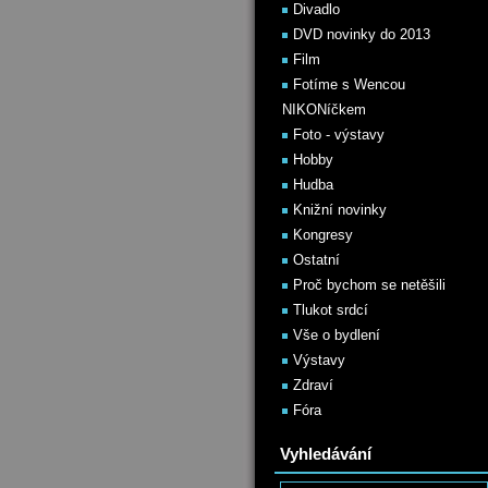
Divadlo
DVD novinky do 2013
Film
Fotíme s Wencou
NIKONíčkem
Foto - výstavy
Hobby
Hudba
Knižní novinky
Kongresy
Ostatní
Proč bychom se netěšili
Tlukot srdcí
Vše o bydlení
Výstavy
Zdraví
Fóra
Vyhledávání