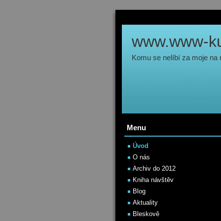
www.www-kul
Komu se nelíbí za moje na
Menu
Úvod
O nás
Archiv do 2012
Kniha návštěv
Blog
Aktuality
Bleskově