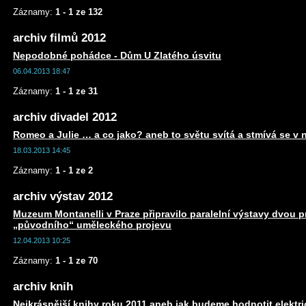
Záznamy:
1 - 1 ze 132
archiv filmů 2012
Nepodobné pohádce - Dům U Zlatého úsvitu
06.04.2013 18:47
Záznamy:
1 - 1 ze 31
archiv divadel 2012
Romeo a Julie … a co jako? aneb to světu svítá a stmívá se v 
18.03.2013 14:45
Záznamy:
1 - 1 ze 2
archiv výstav 2012
Muzeum Montanelli v Praze připravilo paralelní výstavy dvou 
„původního“ uměleckého projevu
12.04.2013 10:25
Záznamy:
1 - 1 ze 70
archiv knih
Nejkrásnější knihy roku 2011 aneb jak budeme hodnotit elektr