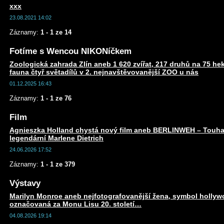
xxx
23.08.2021 14:02
Záznamy:
1 - 1 ze 14
Fotíme s Wencou NIKONíčkem
Zoologická zahrada Zlín aneb 1 620 zvířat, 217 druhů na 75 he
fauna čtyř světadílů v 2. nejnavštěvovanější ZOO u nás
01.12.2025 16:43
Záznamy:
1 - 1 ze 76
Film
Agnieszka Holland chystá nový film aneb BERLINWEH – Touha
legendární Marlene Dietrich
24.06.2026 17:52
Záznamy:
1 - 1 ze 379
Výstavy
Marilyn Monroe aneb nejfotografovanější žena, symbol holly
označovaná za Monu Lisu 20. století…
04.08.2026 19:14