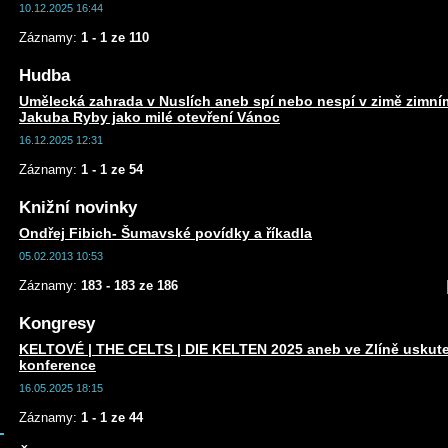
10.12.2025 16:44
Záznamy:
1 - 1 ze 110
Hudba
Umělecká zahrada v Nuslích aneb spí nebo nespí v zimě zim
Jakuba Ryby jako milé otevření Vánoc
16.12.2025 12:31
Záznamy:
1 - 1 ze 54
Knižní novinky
Ondřej Fibich- Šumavské povídky a říkadla
05.02.2013 10:53
Záznamy:
183 - 183 ze 186
Kongresy
KELTOVÉ | THE CELTS | DIE KELTEN 2025 aneb ve Zlíně uskute
konference
16.05.2025 18:15
Záznamy:
1 - 1 ze 44