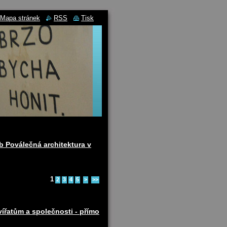
Mapa stránek
RSS
Tisk
b Poválečná architektura v
1
2
3
4
5
>
>>
ířatům a společnosti - přímo