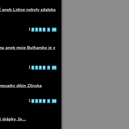
eb Lidice nebyly zdaleka
1
2
3
4
5
>
>>
u aneb moje Bulharsko je v
1
2
3
4
5
>
>>
ozaiky dějin Zlínska
1
2
3
4
5
>
>>
š drápky, že…