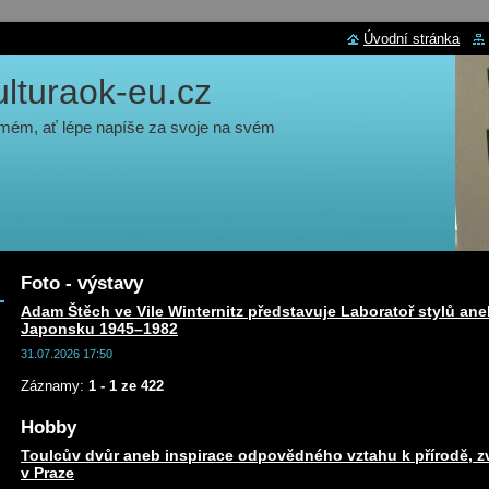
Úvodní stránka
turaok-eu.cz
 mém, ať lépe napíše za svoje na svém
Foto - výstavy
Adam Štěch ve Vile Winternitz představuje Laboratoř stylů ane
Japonsku 1945–1982
31.07.2026 17:50
Záznamy:
1 - 1 ze 422
Hobby
Toulcův dvůr aneb inspirace odpovědného vztahu k přírodě, zv
v Praze