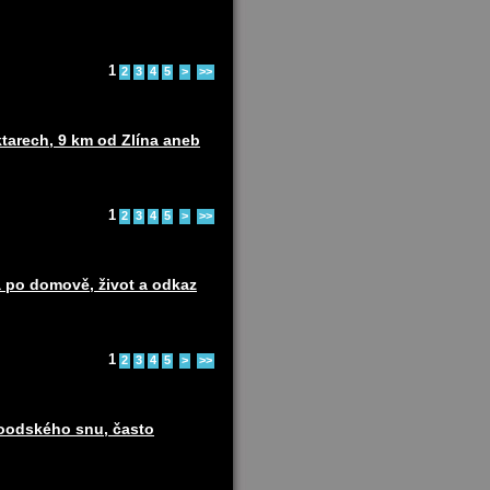
1
2
3
4
5
>
>>
ktarech, 9 km od Zlína aneb
1
2
3
4
5
>
>>
 po domově, život a odkaz
1
2
3
4
5
>
>>
woodského snu, často