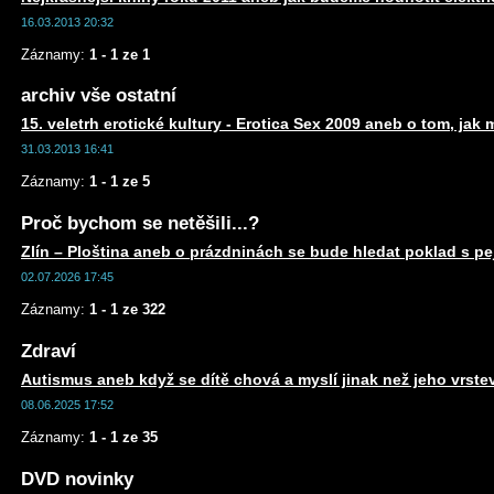
16.03.2013 20:32
Záznamy:
1 - 1 ze 1
archiv vše ostatní
15. veletrh erotické kultury - Erotica Sex 2009 aneb o tom, jak 
31.03.2013 16:41
Záznamy:
1 - 1 ze 5
Proč bychom se netěšili...?
Zlín – Ploština aneb o prázdninách se bude hledat poklad s 
02.07.2026 17:45
Záznamy:
1 - 1 ze 322
Zdraví
Autismus aneb když se dítě chová a myslí jinak než jeho vrste
08.06.2025 17:52
Záznamy:
1 - 1 ze 35
DVD novinky