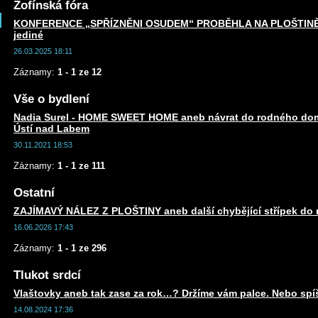
Žofínská fóra
KONFERENCE „SPŘÍZNĚNI OSUDEM“ PROBĚHLA NA PLOŠTINĚ an
jediné
26.03.2025 18:11
Záznamy:
1 - 1 ze 12
Vše o bydlení
Nadia Surel - HOME SWEET HOME aneb návrat do rodného dom
Ústí nad Labem
30.11.2021 18:53
Záznamy:
1 - 1 ze 111
Ostatní
ZAJÍMAVÝ NÁLEZ Z PLOŠTINY aneb další chybějící střípek do m
16.06.2026 17:43
Záznamy:
1 - 1 ze 296
Tlukot srdcí
Vlaštovky aneb tak zase za rok…? Držíme vám palce. Nebo spí
14.08.2024 17:36