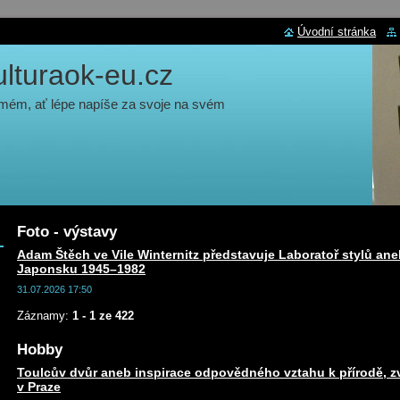
Úvodní stránka
turaok-eu.cz
 mém, ať lépe napíše za svoje na svém
Foto - výstavy
Adam Štěch ve Vile Winternitz představuje Laboratoř stylů ane
Japonsku 1945–1982
31.07.2026 17:50
Záznamy:
1 - 1 ze 422
Hobby
Toulcův dvůr aneb inspirace odpovědného vztahu k přírodě, zv
v Praze