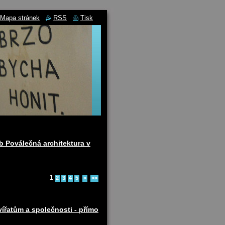
Mapa stránek
RSS
Tisk
b Poválečná architektura v
1
2
3
4
5
>
>>
ířatům a společnosti - přímo