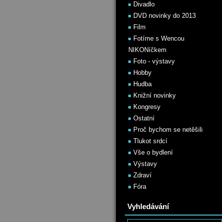
Divadlo
DVD novinky do 2013
Film
Fotíme s Wencou
NIKONíčkem
Foto - výstavy
Hobby
Hudba
Knižní novinky
Kongresy
Ostatní
Proč bychom se netěšili
Tlukot srdcí
Vše o bydlení
Výstavy
Zdraví
Fóra
Vyhledávání