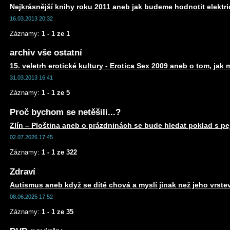
Nejkrásnější knihy roku 2011 aneb jak budeme hodnotit elektr
16.03.2013 20:32
Záznamy:
1 - 1 ze 1
archiv vše ostatní
15. veletrh erotické kultury - Erotica Sex 2009 aneb o tom, jak 
31.03.2013 16:41
Záznamy:
1 - 1 ze 5
Proč bychom se netěšili...?
Zlín – Ploština aneb o prázdninách se bude hledat poklad s 
02.07.2026 17:45
Záznamy:
1 - 1 ze 322
Zdraví
Autismus aneb když se dítě chová a myslí jinak než jeho vrste
08.06.2025 17:52
Záznamy:
1 - 1 ze 35