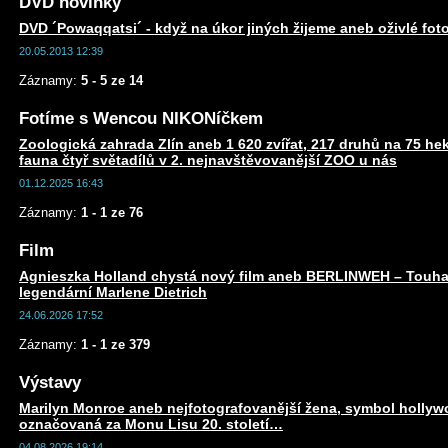
DVD novinky
DVD ´Powaqqatsi´ - když na úkor jiných žijeme aneb oživlé fotog
20.05.2013 12:39
Záznamy:
5 - 5 ze 14
Fotíme s Wencou NIKONíčkem
Zoologická zahrada Zlín aneb 1 620 zvířat, 217 druhů na 75 he
fauna čtyř světadílů v 2. nejnavštěvovanější ZOO u nás
01.12.2025 16:43
Záznamy:
1 - 1 ze 76
Film
Agnieszka Holland chystá nový film aneb BERLINWEH – Touha
legendární Marlene Dietrich
24.06.2026 17:52
Záznamy:
1 - 1 ze 379
Výstavy
Marilyn Monroe aneb nejfotografovanější žena, symbol holly
označovaná za Monu Lisu 20. století…
04.08.2026 19:14