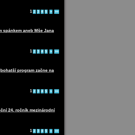
1
2
3
4
5
>
>>
ním spánkem aneb Mše Jana
1
2
3
4
5
>
>>
ejbohatší program začne na
1
2
3
4
5
>
>>
ční 24. ročník mezinárodní
1
2
3
4
5
>
>>