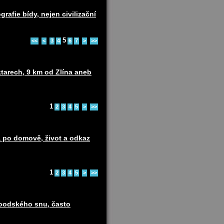
rafie bídy, nejen civilizační
5
<<
<
3
4
6
7
>
>>
ktarech, 9 km od Zlína aneb
1
2
3
4
5
>
>>
 po domově, život a odkaz
1
2
3
4
5
>
>>
woodského snu, často