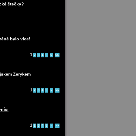
ické čtečky?
méně bylo více!
1
2
3
4
5
>
>>
pejskem Žerykem
1
2
3
4
5
>
>>
vníci
1
2
3
4
5
>
>>