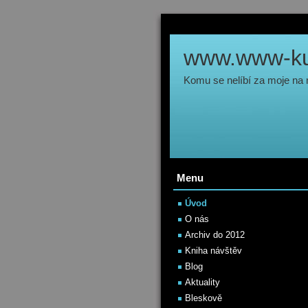
www.www-kul
Komu se nelíbí za moje na
Menu
Úvod
O nás
Archiv do 2012
Kniha návštěv
Blog
Aktuality
Bleskově