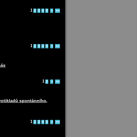
1
2
3
4
5
>
>>
1
2
3
4
5
>
>>
nás
1
2
>
>>
protikladů spontánního,
1
2
3
4
5
>
>>