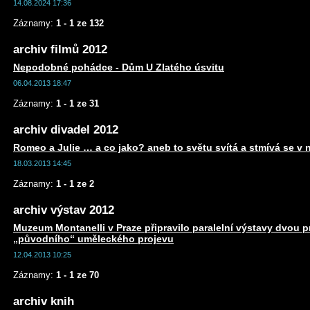
14.08.2024 17:36
Záznamy:
1 - 1 ze 132
archiv filmů 2012
Nepodobné pohádce - Dům U Zlatého úsvitu
06.04.2013 18:47
Záznamy:
1 - 1 ze 31
archiv divadel 2012
Romeo a Julie … a co jako? aneb to světu svítá a stmívá se v 
18.03.2013 14:45
Záznamy:
1 - 1 ze 2
archiv výstav 2012
Muzeum Montanelli v Praze připravilo paralelní výstavy dvou 
„původního“ uměleckého projevu
12.04.2013 10:25
Záznamy:
1 - 1 ze 70
archiv knih