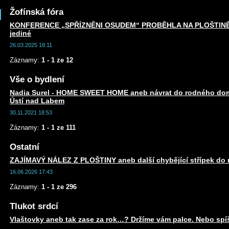
Žofínská fóra
KONFERENCE „SPŘÍZNĚNI OSUDEM“ PROBĚHLA NA PLOŠTINĚ an
jediné
26.03.2025 18:11
Záznamy:
1 - 1 ze 12
Vše o bydlení
Nadia Surel - HOME SWEET HOME aneb návrat do rodného dom
Ústí nad Labem
30.11.2021 18:53
Záznamy:
1 - 1 ze 111
Ostatní
ZAJÍMAVÝ NÁLEZ Z PLOŠTINY aneb další chybějící střípek do m
16.06.2026 17:43
Záznamy:
1 - 1 ze 296
Tlukot srdcí
Vlaštovky aneb tak zase za rok…? Držíme vám palce. Nebo spí