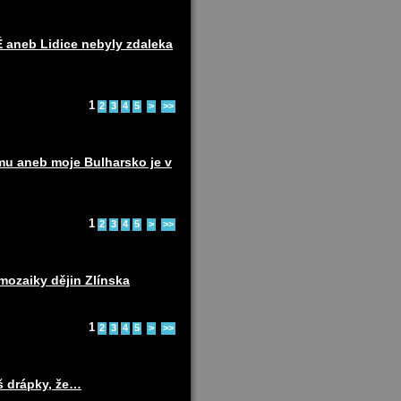
eb Lidice nebyly zdaleka
1
2
3
4
5
>
>>
u aneb moje Bulharsko je v
1
2
3
4
5
>
>>
ozaiky dějin Zlínska
1
2
3
4
5
>
>>
š drápky, že…