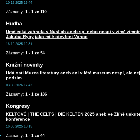
10.12.2025 16:44
Záznamy:
1 - 1 ze 110
Hudba
Umělecká zahrada v Nuslích aneb spí nebo nespí v zimě zim
Jakuba Ryby jako milé otevření Vánoc
16.12.2025 12:31
Záznamy:
1 - 1 ze 54
Knižní novinky
Události Muzea literatury aneb ani v létě muzeum nespí, ale n
podzim
03.08.2026 17:43
Záznamy:
1 - 1 ze 186
Kongresy
KELTOVÉ | THE CELTS | DIE KELTEN 2025 aneb ve Zlíně uskute
konference
16.05.2025 18:15
Záznamy:
1 - 1 ze 44