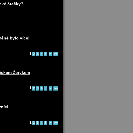
ické čtečky?
méně bylo více!
1
2
3
4
5
>
>>
pejskem Žerykem
1
2
3
4
5
>
>>
vníci
1
2
3
4
5
>
>>