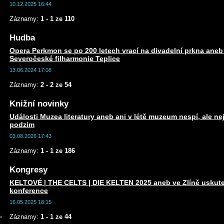
10.12.2025 16:44
Záznamy:
1 - 1 ze 110
Hudba
Opera Perkmon se po 200 letech vrací na divadelní prkna ane
Severočeské filharmonie Teplice
13.06.2024 17:08
Záznamy:
2 - 2 ze 54
Knižní novinky
Události Muzea literatury aneb ani v létě muzeum nespí, ale n
podzim
03.08.2026 17:43
Záznamy:
1 - 1 ze 186
Kongresy
KELTOVÉ | THE CELTS | DIE KELTEN 2025 aneb ve Zlíně uskute
konference
16.05.2025 18:15
Záznamy:
1 - 1 ze 44