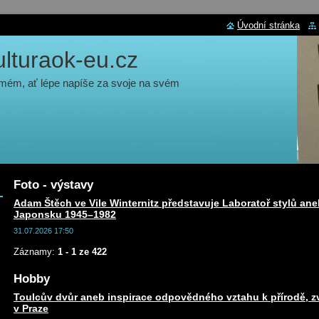
Úvodní stránka
turaok-eu.cz
 mém, ať lépe napíše za svoje na svém
Foto - výstavy
Adam Štěch ve Vile Winternitz představuje Laboratoř stylů ane
Japonsku 1945–1982
31.07.2026 17:50
Záznamy:
1 - 1 ze 422
Hobby
Toulcův dvůr aneb inspirace odpovědného vztahu k přírodě, zv
v Praze