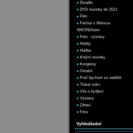
Divadlo
DVD novinky do 2013
Film
Fotíme s Wencou
NIKONíčkem
Foto - výstavy
Hobby
Hudba
Knižní novinky
Kongresy
Ostatní
Proč bychom se netěšili
Tlukot srdcí
Vše o bydlení
Výstavy
Zdraví
Fóra
Vyhledávání