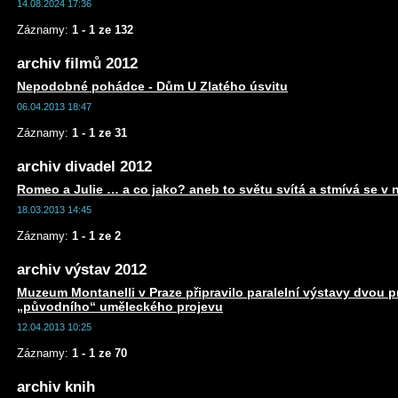
14.08.2024 17:36
Záznamy:
1 - 1 ze 132
archiv filmů 2012
Nepodobné pohádce - Dům U Zlatého úsvitu
06.04.2013 18:47
Záznamy:
1 - 1 ze 31
archiv divadel 2012
Romeo a Julie … a co jako? aneb to světu svítá a stmívá se v 
18.03.2013 14:45
Záznamy:
1 - 1 ze 2
archiv výstav 2012
Muzeum Montanelli v Praze připravilo paralelní výstavy dvou 
„původního“ uměleckého projevu
12.04.2013 10:25
Záznamy:
1 - 1 ze 70
archiv knih