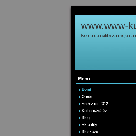
www.www-kul
Komu se nelíbí za moje na
Menu
Úvod
O nás
Archiv do 2012
Kniha návštěv
Blog
Aktuality
Bleskově