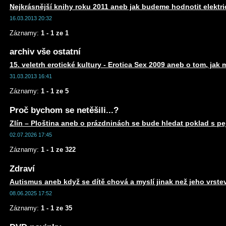
Nejkrásnější knihy roku 2011 aneb jak budeme hodnotit elektr
16.03.2013 20:32
Záznamy:
1 - 1 ze 1
archiv vše ostatní
15. veletrh erotické kultury - Erotica Sex 2009 aneb o tom, jak 
31.03.2013 16:41
Záznamy:
1 - 1 ze 5
Proč bychom se netěšili...?
Zlín – Ploština aneb o prázdninách se bude hledat poklad s 
02.07.2026 17:45
Záznamy:
1 - 1 ze 322
Zdraví
Autismus aneb když se dítě chová a myslí jinak než jeho vrste
08.06.2025 17:52
Záznamy:
1 - 1 ze 35