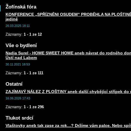
Žofínská fóra
KONFERENCE „SPŘÍZNĚNI OSUDEM“ PROBĚHLA NA PLOŠTINĚ an
jediné
26.03.2025 18:11
Záznamy:
1 - 1 ze 12
Vše o bydlení
Nadia Surel - HOME SWEET HOME aneb návrat do rodného dom
Ústí nad Labem
30.11.2021 18:53
Záznamy:
1 - 1 ze 111
Ostatní
ZAJÍMAVÝ NÁLEZ Z PLOŠTINY aneb další chybějící střípek do m
16.06.2026 17:43
Záznamy:
1 - 1 ze 296
Tlukot srdcí
Vlaštovky aneb tak zase za rok…? Držíme vám palce. Nebo spí