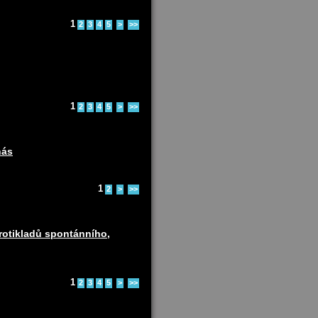
1
2
3
4
5
>
>>
1
2
3
4
5
>
>>
nás
1
2
>
>>
protikladů spontánního,
1
2
3
4
5
>
>>