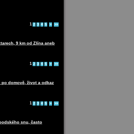
1
2
3
4
5
>
>>
ktarech, 9 km od Zlína aneb
1
2
3
4
5
>
>>
 po domově, život a odkaz
1
2
3
4
5
>
>>
woodského snu, často