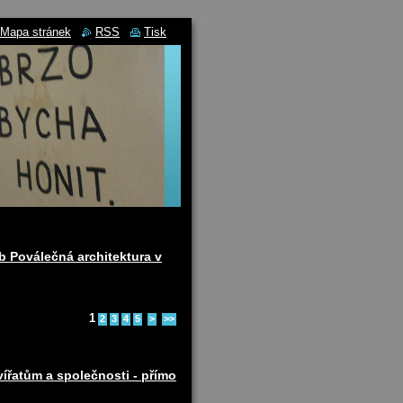
Mapa stránek
RSS
Tisk
b Poválečná architektura v
1
2
3
4
5
>
>>
ířatům a společnosti - přímo