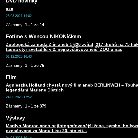
DVD novinky
xxx
23.08.2021 14:02
Záznamy:
1 - 1 ze 14
Fotíme s Wencou NIKONíčkem
Zoologická zahrada Zlín aneb 1 620 zvířat, 217 druhů na 75 he
fauna čtyř světadílů v 2. nejnavštěvovanější ZOO u nás
01.12.2025 16:43
Záznamy:
1 - 1 ze 76
Film
Agnieszka Holland chystá nový film aneb BERLINWEH – Touha
legendární Marlene Dietrich
24.06.2026 17:52
Záznamy:
1 - 1 ze 379
Výstavy
Marilyn Monroe aneb nejfotografovanější žena, symbol holly
označovaná za Monu Lisu 20. století…
04.08.2026 19:14