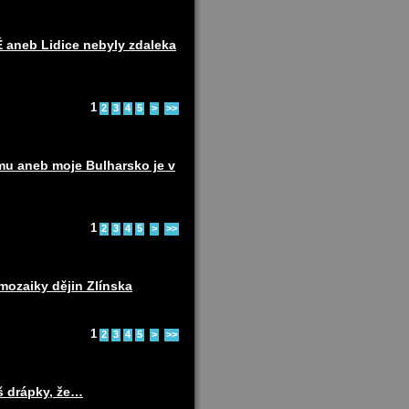
eb Lidice nebyly zdaleka
1
2
3
4
5
>
>>
u aneb moje Bulharsko je v
1
2
3
4
5
>
>>
ozaiky dějin Zlínska
1
2
3
4
5
>
>>
š drápky, že…