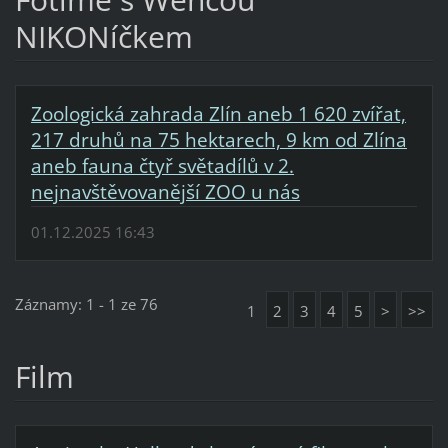
NIKONíčkem
Zoologická zahrada Zlín aneb 1 620 zvířat,
217 druhů na 75 hektarech, 9 km od Zlína
aneb fauna čtyř světadílů v 2.
nejnavštěvovanější ZOO u nás
01.12.2025 16:43
Záznamy: 1 - 1 ze 76
1
2
3
4
5
>
>>
Film