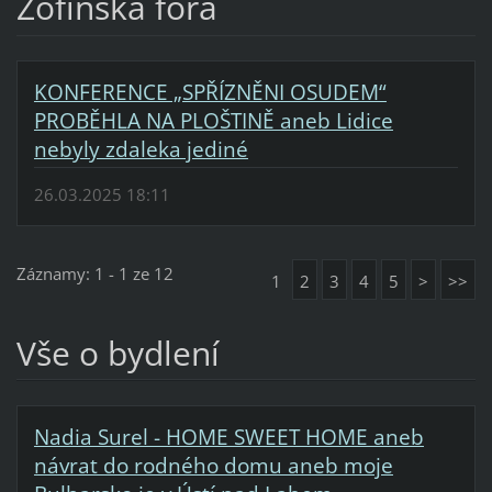
Žofínská fóra
KONFERENCE „SPŘÍZNĚNI OSUDEM“
PROBĚHLA NA PLOŠTINĚ aneb Lidice
nebyly zdaleka jediné
26.03.2025 18:11
Záznamy: 1 - 1 ze 12
1
2
3
4
5
>
>>
Vše o bydlení
Nadia Surel - HOME SWEET HOME aneb
návrat do rodného domu aneb moje