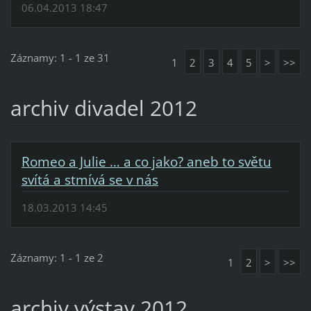
06.04.2013 18:47
Záznamy: 1 - 1 ze 31
1
2
3
4
5
>
>>
archiv divadel 2012
Romeo a Julie … a co jako? aneb to světu
svítá a stmívá se v nás
18.03.2013 14:45
Záznamy: 1 - 1 ze 2
1
2
>
>>
archiv výstav 2012