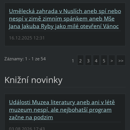
Umělecká zahrada v Nuslích aneb spí nebo
nespí v zimě zimním spánkem aneb Mše
Jana Jakuba Ryby jako milé otevření Vánoc
16.12.2025 12:31
Záznamy: 1 - 1 ze 54
1
2
3
4
5
>
>>
Knižní novinky
Události Muzea literatury aneb ani v létě
muzeum nespí, ale nejbohatší program
začne na podzim
03.08.2026 17:43