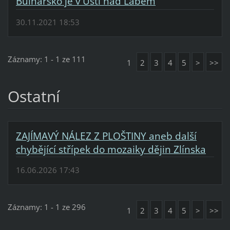
Bulharsko je v Ústí nad Labem
30.11.2021 18:53
Záznamy: 1 - 1 ze 111
1
2
3
4
5
>
>>
Ostatní
ZAJÍMAVÝ NÁLEZ Z PLOŠTINY aneb další
chybějící střípek do mozaiky dějin Zlínska
16.06.2026 17:43
Záznamy: 1 - 1 ze 296
1
2
3
4
5
>
>>