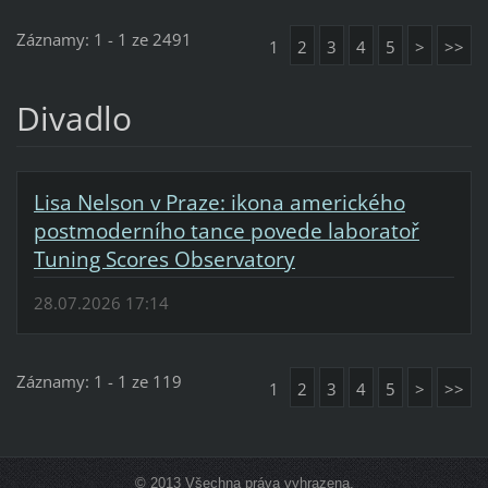
Záznamy: 1 - 1 ze 2491
1
2
3
4
5
>
>>
Divadlo
Lisa Nelson v Praze: ikona amerického
postmoderního tance povede laboratoř
Tuning Scores Observatory
28.07.2026 17:14
Záznamy: 1 - 1 ze 119
1
2
3
4
5
>
>>
© 2013 Všechna práva vyhrazena.