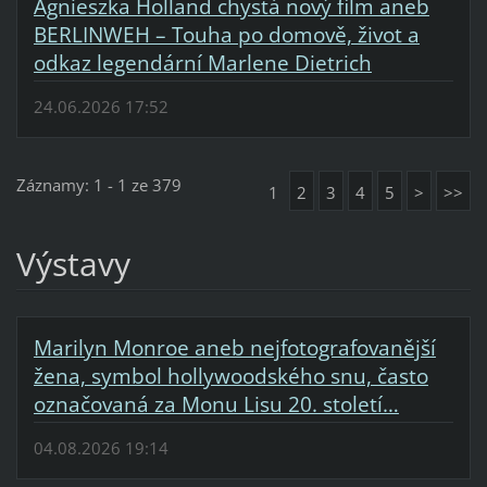
Agnieszka Holland chystá nový film aneb
BERLINWEH – Touha po domově, život a
odkaz legendární Marlene Dietrich
24.06.2026 17:52
Záznamy: 1 - 1 ze 379
1
2
3
4
5
>
>>
Výstavy
Marilyn Monroe aneb nejfotografovanější
žena, symbol hollywoodského snu, často
označovaná za Monu Lisu 20. století…
04.08.2026 19:14