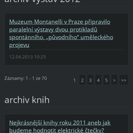
Muzeum Montanelli v Praze připravilo
paralelní výstavy dvou protikladů
spontánního, „původního“ uměleckého
projevu
12.04.2013 10:25
Záznamy: 1 - 1 ze 70
1
2
3
4
5
>
>>
archiv knih
Nejkrásnější knihy roku 2011 aneb jak
budeme hodnotit elektrické čtečky?