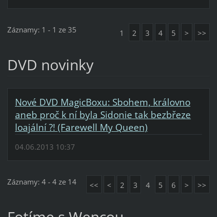
Záznamy: 1 - 1 ze 35
1
2
3
4
5
>
>>
DVD novinky
Nové DVD MagicBoxu: Sbohem, královno
aneb proč k ní byla Sidonie tak bezbřeze
loajální ?! (Farewell My Queen)
04.06.2013 10:37
Záznamy: 4 - 4 ze 14
<<
<
2
3
4
5
6
>
>>
Fotíme s Wencou