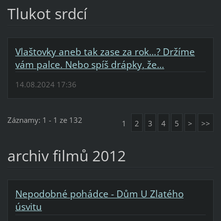
Tlukot srdcí
Vlaštovky aneb tak zase za rok…? Držíme
vám palce. Nebo spíš drápky, že…
14.08.2024 17:36
Záznamy: 1 - 1 ze 132
1
2
3
4
5
>
>>
archiv filmů 2012
Nepodobné pohádce - Dům U Zlatého
úsvitu