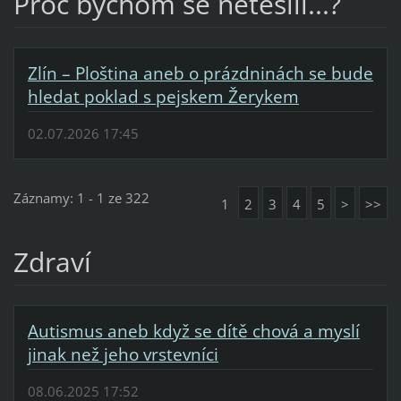
Proč bychom se netěšili...?
Zlín – Ploština aneb o prázdninách se bude
hledat poklad s pejskem Žerykem
02.07.2026 17:45
Záznamy: 1 - 1 ze 322
1
2
3
4
5
>
>>
Zdraví
Autismus aneb když se dítě chová a myslí
jinak než jeho vrstevníci
08.06.2025 17:52