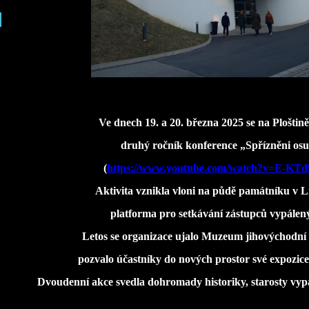
Ve dnech 19. a 20. března 2025 se na Ploštině
druhý ročník konference „Spřízněni os
(
https://www.youtube.com/watch?v=E-KT
Aktivita vznikla vloni na půdě památníku v L
platforma pro setkávání zástupců vypálený
Letos se organizace ujalo Muzeum jihovýchodní
pozvalo účastníky do nových prostor své expozice
Dvoudenní akce svedla dohromady historiky, starosty vypá