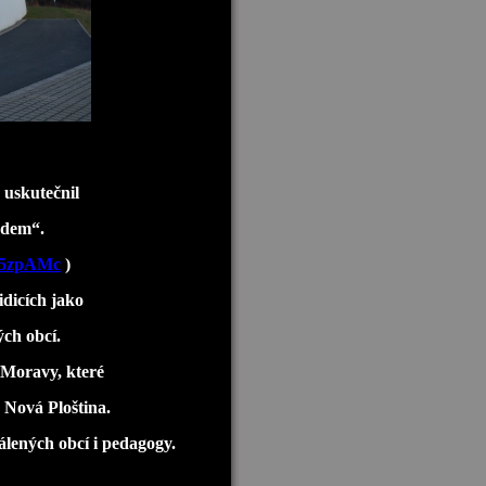
 uskutečnil
udem“.
d5zpAMc
)
idicích jako
ch obcí.
 Moravy, které
 Nová Ploština.
lených obcí i pedagogy.