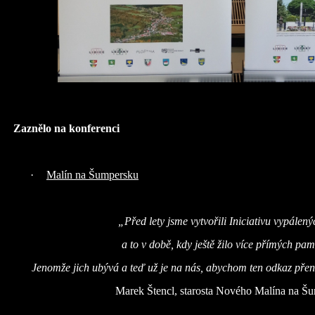
Zaznělo na konferenci
·
Malín na Šumpersku
„Před lety jsme vytvořili Iniciativu vypálený
a to v době, kdy ještě žilo více přímých pam
Jenomže jich ubývá a teď už je na nás, abychom ten odkaz přen
Marek Štencl, starosta Nového Malína na Š