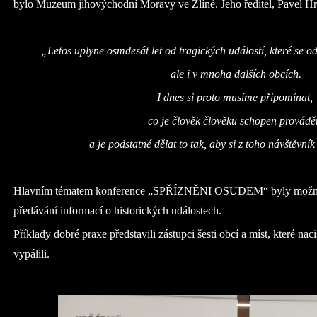
bylo Muzeum jihovýchodní Moravy ve Zlíně. Jeho ředitel, Pavel Hr
„Letos uplyne osmdesát let od tragických událostí, které se o
ale i v mnoha dalších obcích.
I dnes si proto musíme připomínat,
co je člověk člověku schopen provádět
a je podstatné dělat to tak, aby si z toho návštěvní
Hlavním tématem konference „SPŘÍZNĚNI OSUDEM“ byly možnos
předávání informací o historických událostech.
Příklady dobré praxe představili zástupci šesti obcí a míst, které na
vypálili.