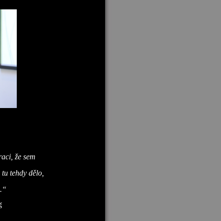
aci, že sem
 tu tehdy dělo,
o.“
š