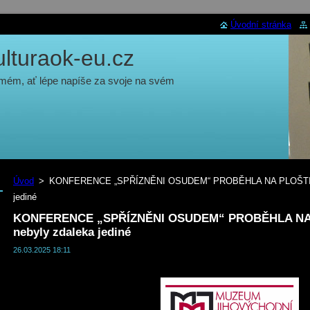
Úvodní stránka
turaok-eu.cz
 mém, ať lépe napíše za svoje na svém
Úvod
>
KONFERENCE „SPŘÍZNĚNI OSUDEM“ PROBĚHLA NA PLOŠTINĚ a
jediné
KONFERENCE „SPŘÍZNĚNI OSUDEM“ PROBĚHLA NA P
nebyly zdaleka jediné
26.03.2025 18:11