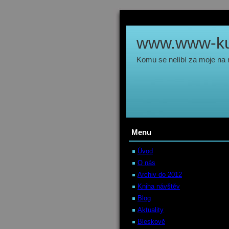
www.www-kul
Komu se nelíbí za moje na
Menu
Úvod
O nás
Archiv do 2012
Kniha návštěv
Blog
Aktuality
Bleskově