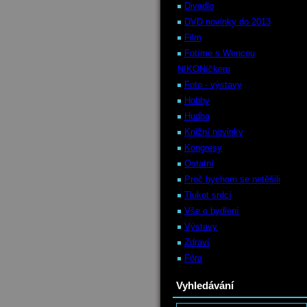
Divadlo
DVD novinky do 2013
Film
Fotíme s Wencou
NIKONíčkem
Foto - výstavy
Hobby
Hudba
Knižní novinky
Kongresy
Ostatní
Proč bychom se netěšili
Tlukot srdcí
Vše o bydlení
Výstavy
Zdraví
Fóra
Vyhledávání