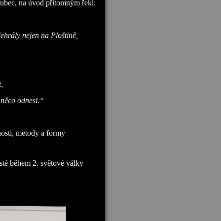
ubec, na úvod přítomným řekl:
dehrály nejen na Ploštině,
,
k něco odnesl.“
ti, metody a formy
cisté během 2. světové války