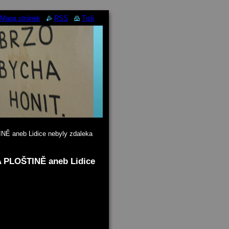
Mapa stránek
RSS
Tisk
neb Lidice nebyly zdaleka
LOŠTINĚ aneb Lidice