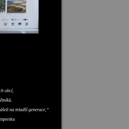
ch obcí,
ětníků.
ášeli na mladší generace,“
umpersku