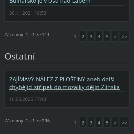
Bulharsko je v Ústí nad Labem
30.11.2021 18:53
Záznamy: 1 - 1 ze 111
1
2
3
4
5
>
>>
Ostatní
ZAJÍMAVÝ NÁLEZ Z PLOŠTINY aneb další
chybějící střípek do mozaiky dějin Zlínska
16.06.2026 17:43
Záznamy: 1 - 1 ze 296
1
2
3
4
5
>
>>