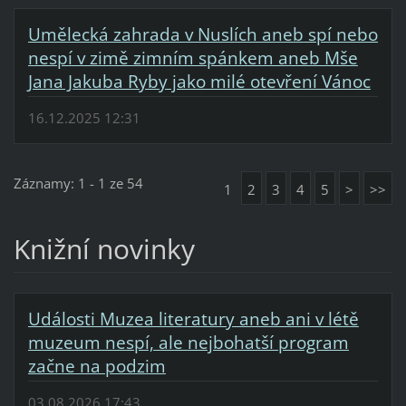
Umělecká zahrada v Nuslích aneb spí nebo
nespí v zimě zimním spánkem aneb Mše
Jana Jakuba Ryby jako milé otevření Vánoc
16.12.2025 12:31
Záznamy: 1 - 1 ze 54
1
2
3
4
5
>
>>
Knižní novinky
Události Muzea literatury aneb ani v létě
muzeum nespí, ale nejbohatší program
začne na podzim
03.08.2026 17:43