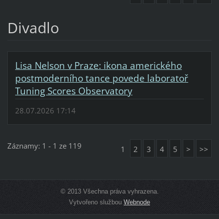
Divadlo
Lisa Nelson v Praze: ikona amerického
postmoderního tance povede laboratoř
Tuning Scores Observatory
28.07.2026 17:14
Záznamy: 1 - 1 ze 119
1
2
3
4
5
>
>>
© 2013 Všechna práva vyhrazena.
Vytvořeno službou
Webnode