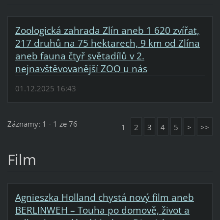
Zoologická zahrada Zlín aneb 1 620 zvířat,
217 druhů na 75 hektarech, 9 km od Zlína
aneb fauna čtyř světadílů v 2.
nejnavštěvovanější ZOO u nás
01.12.2025 16:43
Záznamy: 1 - 1 ze 76
1
2
3
4
5
>
>>
Film
Agnieszka Holland chystá nový film aneb
BERLINWEH – Touha po domově, život a