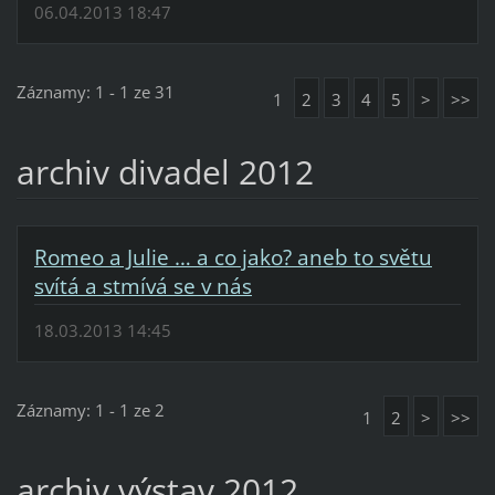
06.04.2013 18:47
Záznamy: 1 - 1 ze 31
1
2
3
4
5
>
>>
archiv divadel 2012
Romeo a Julie … a co jako? aneb to světu
svítá a stmívá se v nás
18.03.2013 14:45
Záznamy: 1 - 1 ze 2
1
2
>
>>
archiv výstav 2012