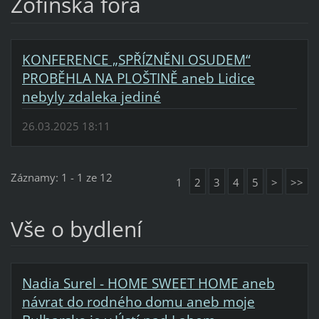
Žofínská fóra
KONFERENCE „SPŘÍZNĚNI OSUDEM“
PROBĚHLA NA PLOŠTINĚ aneb Lidice
nebyly zdaleka jediné
26.03.2025 18:11
Záznamy: 1 - 1 ze 12
1
2
3
4
5
>
>>
Vše o bydlení
Nadia Surel - HOME SWEET HOME aneb
návrat do rodného domu aneb moje