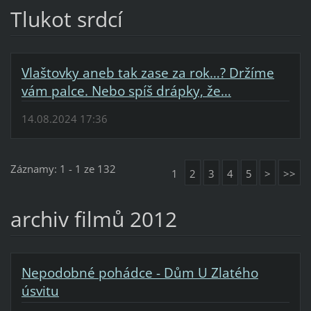
Tlukot srdcí
Vlaštovky aneb tak zase za rok…? Držíme
vám palce. Nebo spíš drápky, že…
14.08.2024 17:36
Záznamy: 1 - 1 ze 132
1
2
3
4
5
>
>>
archiv filmů 2012
Nepodobné pohádce - Dům U Zlatého
úsvitu