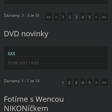
Záznamy: 3 - 3 ze 35
<<
<
1
2
3
4
5
>
>>
DVD novinky
xxx
23.08.2021 14:02
Záznamy: 1 - 1 ze 14
1
2
3
4
5
>
>>
Fotíme s Wencou
NIKONíčkem