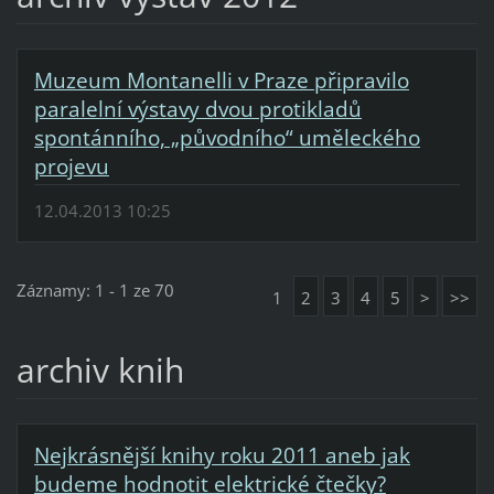
Muzeum Montanelli v Praze připravilo
paralelní výstavy dvou protikladů
spontánního, „původního“ uměleckého
projevu
12.04.2013 10:25
Záznamy: 1 - 1 ze 70
1
2
3
4
5
>
>>
archiv knih
Nejkrásnější knihy roku 2011 aneb jak
budeme hodnotit elektrické čtečky?