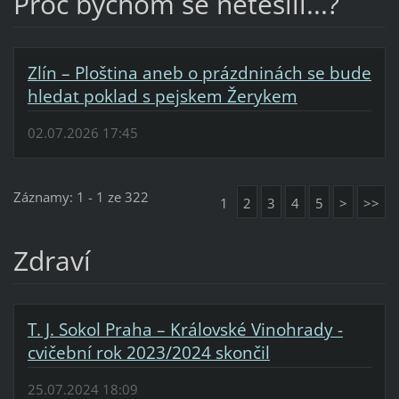
Proč bychom se netěšili...?
Zlín – Ploština aneb o prázdninách se bude
hledat poklad s pejskem Žerykem
02.07.2026 17:45
Záznamy: 1 - 1 ze 322
1
2
3
4
5
>
>>
Zdraví
T. J. Sokol Praha – Královské Vinohrady -
cvičební rok 2023/2024 skončil
25.07.2024 18:09