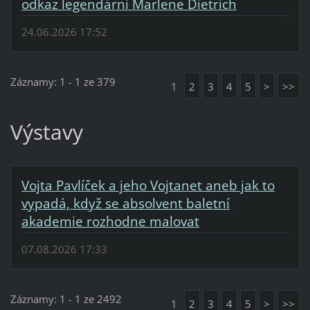
odkaz legendární Marlene Dietrich
24.06.2026 17:52
Záznamy: 1 - 1 ze 379
1
2
3
4
5
>
>>
Výstavy
Vojta Pavlíček a jeho Vojtanet aneb jak to
vypadá, když se absolvent baletní
akademie rozhodne malovat
07.08.2026 17:33
Záznamy: 1 - 1 ze 2492
1
2
3
4
5
>
>>