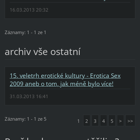
16.03.2013 20:32
Záznamy: 1 - 1 ze 1
archiv vše ostatní
15. veletrh erotické kultury - Erotica Sex
2009 aneb o tom, jak méně bylo více!
31.03.2013 16:41
Záznamy: 1 - 1 ze 5
1
2
3
4
5
>
>>