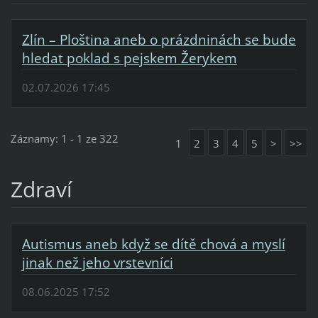
Zlín – Ploština aneb o prázdninách se bude
hledat poklad s pejskem Žerykem
02.07.2026 17:45
Záznamy: 1 - 1 ze 322
1
2
3
4
5
>
>>
Zdraví
Autismus aneb když se dítě chová a myslí
jinak než jeho vrstevníci
08.06.2025 17:52