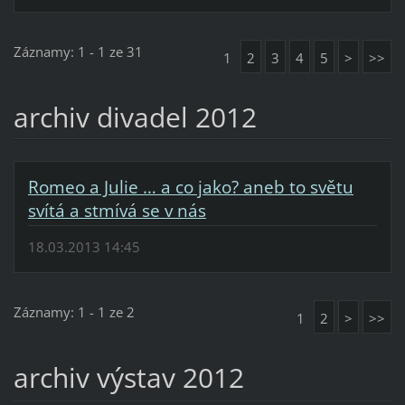
Záznamy: 1 - 1 ze 31
1
2
3
4
5
>
>>
archiv divadel 2012
Romeo a Julie … a co jako? aneb to světu
svítá a stmívá se v nás
18.03.2013 14:45
Záznamy: 1 - 1 ze 2
1
2
>
>>
archiv výstav 2012