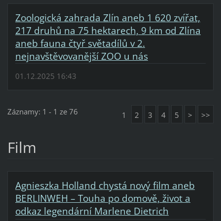
Zoologická zahrada Zlín aneb 1 620 zvířat,
217 druhů na 75 hektarech, 9 km od Zlína
aneb fauna čtyř světadílů v 2.
nejnavštěvovanější ZOO u nás
01.12.2025 16:43
Záznamy: 1 - 1 ze 76
1
2
3
4
5
>
>>
Film
Agnieszka Holland chystá nový film aneb
BERLINWEH – Touha po domově, život a
odkaz legendární Marlene Dietrich