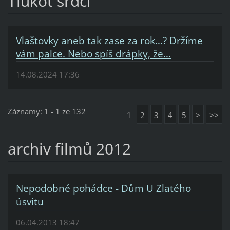
Tlukot srdcí
Vlaštovky aneb tak zase za rok…? Držíme
vám palce. Nebo spíš drápky, že…
14.08.2024 17:36
Záznamy: 1 - 1 ze 132
1
2
3
4
5
>
>>
archiv filmů 2012
Nepodobné pohádce - Dům U Zlatého
úsvitu
06.04.2013 18:47