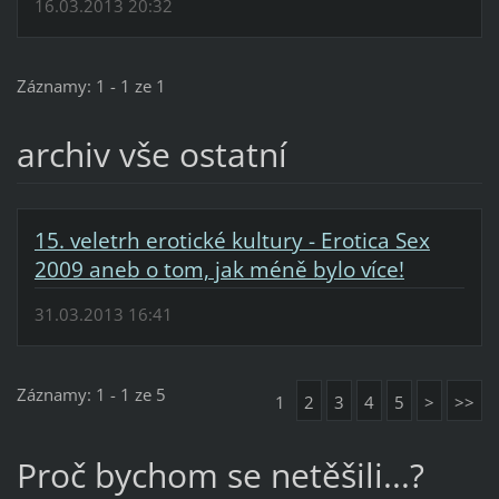
16.03.2013 20:32
Záznamy: 1 - 1 ze 1
archiv vše ostatní
15. veletrh erotické kultury - Erotica Sex
2009 aneb o tom, jak méně bylo více!
31.03.2013 16:41
Záznamy: 1 - 1 ze 5
1
2
3
4
5
>
>>
Proč bychom se netěšili...?