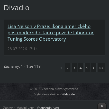
Divadlo
Lisa Nelson v Praze: ikona amerického
postmoderního tance povede laboratoř
Tuning Scores Observatory
28.07.2026 17:14
Záznamy: 1 - 1 ze 119
1
2
3
4
5
>
>>
© 2013 Všechna práva vyhrazena.
Vytvořeno službou
Webnode
Zobrazit:
Mobilní verzi
|
Standardní verzi