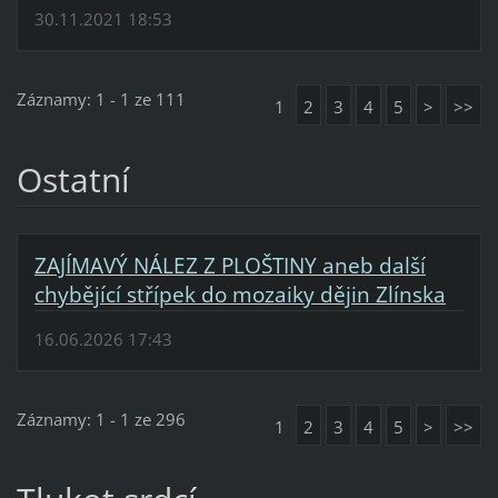
30.11.2021 18:53
Záznamy: 1 - 1 ze 111
1
2
3
4
5
>
>>
Ostatní
ZAJÍMAVÝ NÁLEZ Z PLOŠTINY aneb další
chybějící střípek do mozaiky dějin Zlínska
16.06.2026 17:43
Záznamy: 1 - 1 ze 296
1
2
3
4
5
>
>>