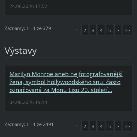
24.06.2026 17:52
Záznamy: 1 - 1 ze 379
1
2
3
4
5
>
>>
Výstavy
Marilyn Monroe aneb nejfotografovanější
žena, symbol hollywoodského snu, často
označovaná za Monu Lisu 20. století…
04.08.2026 19:14
Záznamy: 1 - 1 ze 2491
1
2
3
4
5
>
>>