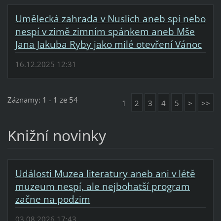
Umělecká zahrada v Nuslích aneb spí nebo
nespí v zimě zimním spánkem aneb Mše
Jana Jakuba Ryby jako milé otevření Vánoc
16.12.2025 12:31
Záznamy: 1 - 1 ze 54
1
2
3
4
5
>
>>
Knižní novinky
Události Muzea literatury aneb ani v létě
muzeum nespí, ale nejbohatší program
začne na podzim
03.08.2026 17:43