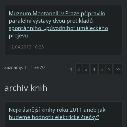
Muzeum Montanelli v Praze připravilo
paralelní výstavy dvou protikladů
spontánního, „původního“ uměleckého
projevu
12.04.2013 10:25
Záznamy: 1 - 1 ze 70
1
2
3
4
5
>
>>
archiv knih
Nejkrásnější knihy roku 2011 aneb jak
budeme hodnotit elektrické čtečky?