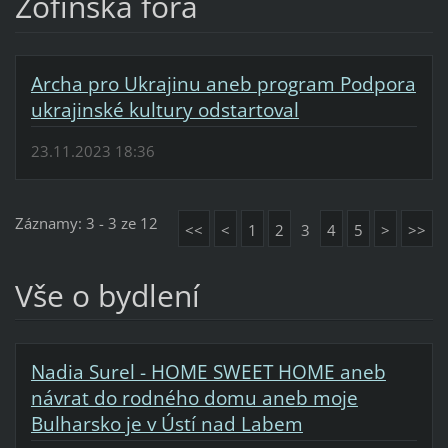
Žofínská fóra
Archa pro Ukrajinu aneb program Podpora
ukrajinské kultury odstartoval
23.11.2023 18:36
Záznamy: 3 - 3 ze 12
<<
<
1
2
3
4
5
>
>>
Vše o bydlení
Nadia Surel - HOME SWEET HOME aneb
návrat do rodného domu aneb moje
Bulharsko je v Ústí nad Labem