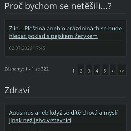
Proč bychom se netěšili...?
Zlín – Ploština aneb o prázdninách se bude
hledat poklad s pejskem Žerykem
02.07.2026 17:45
Záznamy: 1 - 1 ze 322
1
2
3
4
5
>
>>
Zdraví
Autismus aneb když se dítě chová a myslí
jinak než jeho vrstevníci