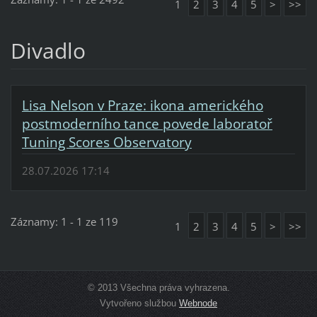
1
2
3
4
5
>
>>
Divadlo
Lisa Nelson v Praze: ikona amerického
postmoderního tance povede laboratoř
Tuning Scores Observatory
28.07.2026 17:14
Záznamy: 1 - 1 ze 119
1
2
3
4
5
>
>>
© 2013 Všechna práva vyhrazena.
Vytvořeno službou
Webnode