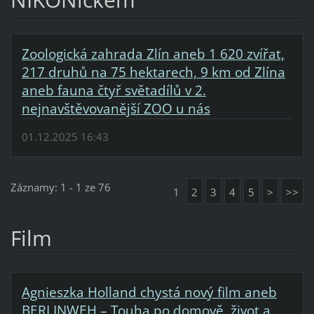
Zoologická zahrada Zlín aneb 1 620 zvířat,
217 druhů na 75 hektarech, 9 km od Zlína
aneb fauna čtyř světadílů v 2.
nejnavštěvovanější ZOO u nás
01.12.2025 16:43
Záznamy: 1 - 1 ze 76
1
2
3
4
5
>
>>
Film
Agnieszka Holland chystá nový film aneb
BERLINWEH – Touha po domově, život a