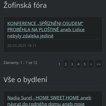
Žofínská fóra
KONFERENCE „SPŘÍZNĚNI OSUDEM“
PROBĚHLA NA PLOŠTINĚ aneb Lidice
nebyly zdaleka jediné
26.03.2025 18:11
Záznamy: 1 - 1 ze 12
1
2
3
4
5
>
>>
Vše o bydlení
Nadia Surel - HOME SWEET HOME aneb
návrat do rodného domu aneb moje