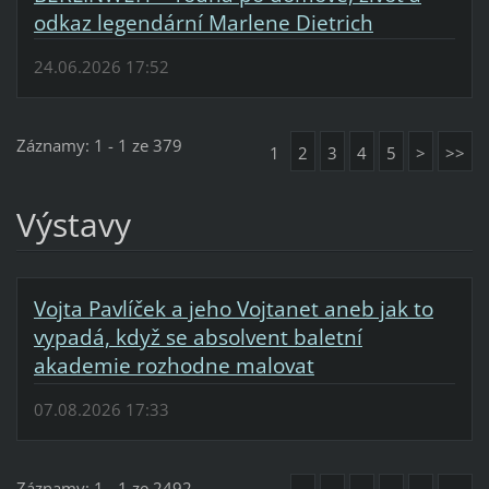
odkaz legendární Marlene Dietrich
24.06.2026 17:52
Záznamy: 1 - 1 ze 379
1
2
3
4
5
>
>>
Výstavy
Vojta Pavlíček a jeho Vojtanet aneb jak to
vypadá, když se absolvent baletní
akademie rozhodne malovat
07.08.2026 17:33
Záznamy: 1 - 1 ze 2492