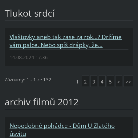
Tlukot srdcí
Vlaštovky aneb tak zase za rok…? Držíme
vám palce. Nebo spíš drápky, že…
14.08.2024 17:36
Záznamy: 1 - 1 ze 132
1
2
3
4
5
>
>>
archiv filmů 2012
Nepodobné pohádce - Dům U Zlatého
úsvitu