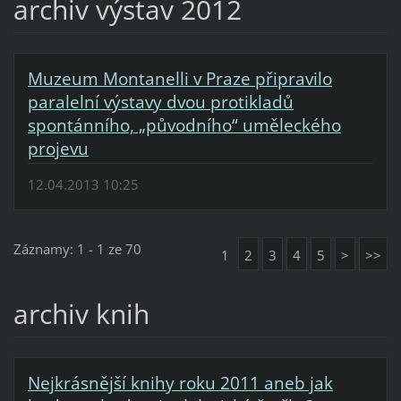
archiv výstav 2012
Muzeum Montanelli v Praze připravilo
paralelní výstavy dvou protikladů
spontánního, „původního“ uměleckého
projevu
12.04.2013 10:25
Záznamy: 1 - 1 ze 70
1
2
3
4
5
>
>>
archiv knih
Nejkrásnější knihy roku 2011 aneb jak