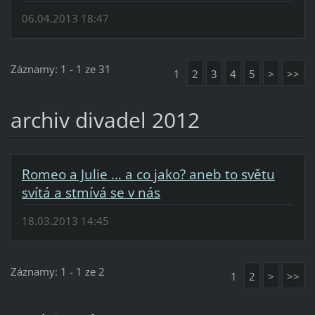
06.04.2013 18:47
Záznamy: 1 - 1 ze 31
1
2
3
4
5
>
>>
archiv divadel 2012
Romeo a Julie … a co jako? aneb to světu
svítá a stmívá se v nás
18.03.2013 14:45
Záznamy: 1 - 1 ze 2
1
2
>
>>