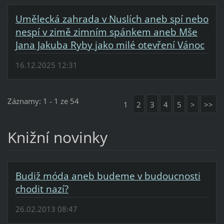
Umělecká zahrada v Nuslích aneb spí nebo
nespí v zimě zimním spánkem aneb Mše
Jana Jakuba Ryby jako milé otevření Vánoc
16.12.2025 12:31
Záznamy: 1 - 1 ze 54
1
2
3
4
5
>
>>
Knižní novinky
Budiž móda aneb budeme v budoucnosti
chodit nazí?
26.02.2013 08:47