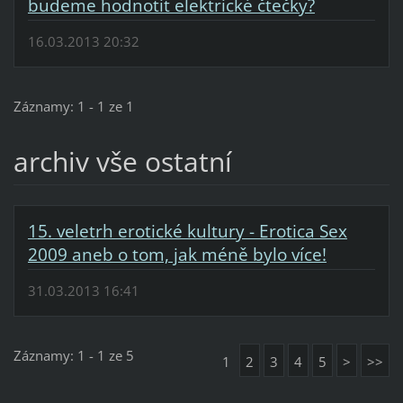
budeme hodnotit elektrické čtečky?
16.03.2013 20:32
Záznamy: 1 - 1 ze 1
archiv vše ostatní
15. veletrh erotické kultury - Erotica Sex
2009 aneb o tom, jak méně bylo více!
31.03.2013 16:41
Záznamy: 1 - 1 ze 5
1
2
3
4
5
>
>>