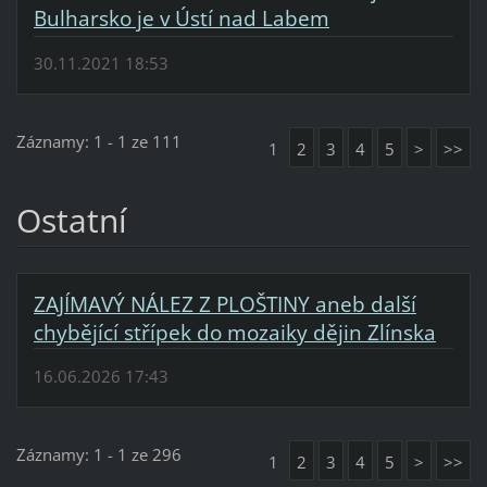
Bulharsko je v Ústí nad Labem
30.11.2021 18:53
Záznamy: 1 - 1 ze 111
1
2
3
4
5
>
>>
Ostatní
ZAJÍMAVÝ NÁLEZ Z PLOŠTINY aneb další
chybějící střípek do mozaiky dějin Zlínska
16.06.2026 17:43
Záznamy: 1 - 1 ze 296
1
2
3
4
5
>
>>