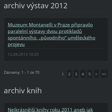
archiv výstav 2012
Muzeum Montanelli v Praze připravilo
paralelní výstavy dvou protikladů
spontánního, „původního“ uměleckého
projevu
12.04.2013 10:25
Záznamy: 1 - 1 ze 70
1
2
3
4
5
>
>>
archiv knih
Nejkrásnější knihy roku 2011 aneb jak