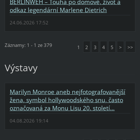
BERLINWEH – Touha po domově, život a
odkaz legendární Marlene Dietrich
24.06.2026 17:52
Záznamy: 1 - 1 ze 379
1
2
3
4
5
>
>>
Výstavy
Marilyn Monroe aneb nejfotografovanější
žena, symbol hollywoodského snu, často
označovaná za Monu Lisu 20. století…
04.08.2026 19:14