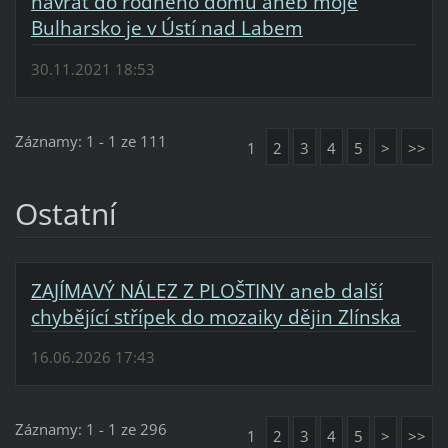
návrat do rodného domu aneb moje
Bulharsko je v Ústí nad Labem
30.11.2021 18:53
Záznamy: 1 - 1 ze 111
1
2
3
4
5
>
>>
Ostatní
ZAJÍMAVÝ NÁLEZ Z PLOŠTINY aneb další
chybějící střípek do mozaiky dějin Zlínska
16.06.2026 17:43
Záznamy: 1 - 1 ze 296
1
2
3
4
5
>
>>