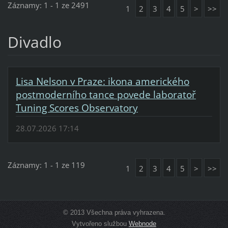
Záznamy: 1 - 1 ze 2491
1
2
3
4
5
>
>>
Divadlo
Lisa Nelson v Praze: ikona amerického
postmoderního tance povede laboratoř
Tuning Scores Observatory
28.07.2026 17:14
Záznamy: 1 - 1 ze 119
1
2
3
4
5
>
>>
© 2013 Všechna práva vyhrazena.
Vytvořeno službou
Webnode