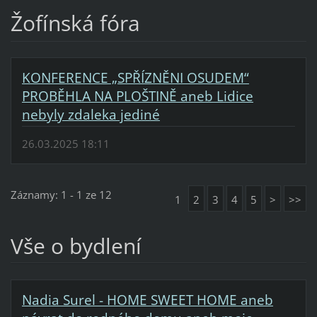
Žofínská fóra
KONFERENCE „SPŘÍZNĚNI OSUDEM“
PROBĚHLA NA PLOŠTINĚ aneb Lidice
nebyly zdaleka jediné
26.03.2025 18:11
Záznamy: 1 - 1 ze 12
1
2
3
4
5
>
>>
Vše o bydlení
Nadia Surel - HOME SWEET HOME aneb