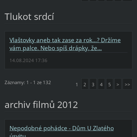
Tlukot srdcí
Vlaštovky aneb tak zase za rok…? Držíme
vám palce. Nebo spíš drápky, že…
14.08.2024 17:36
Záznamy: 1 - 1 ze 132
1
2
3
4
5
>
>>
archiv filmů 2012
Nepodobné pohádce - Dům U Zlatého
úsvitu