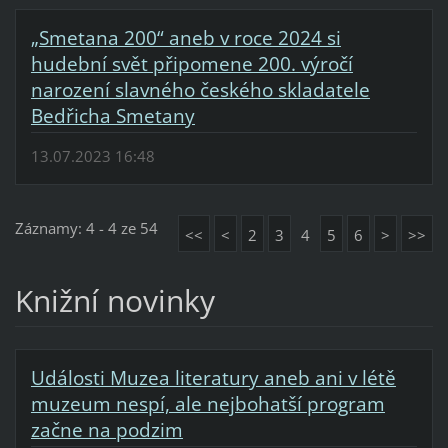
„Smetana 200“ aneb v roce 2024 si
hudební svět připomene 200. výročí
narození slavného českého skladatele
Bedřicha Smetany
13.07.2023 16:48
Záznamy: 4 - 4 ze 54
<<
<
2
3
4
5
6
>
>>
Knižní novinky
Události Muzea literatury aneb ani v létě
muzeum nespí, ale nejbohatší program
začne na podzim