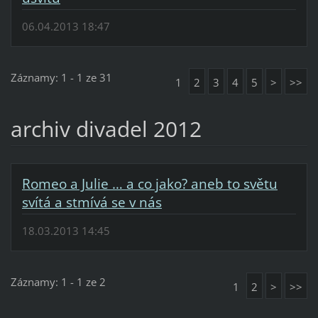
06.04.2013 18:47
Záznamy: 1 - 1 ze 31
1
2
3
4
5
>
>>
archiv divadel 2012
Romeo a Julie … a co jako? aneb to světu
svítá a stmívá se v nás
18.03.2013 14:45
Záznamy: 1 - 1 ze 2
1
2
>
>>