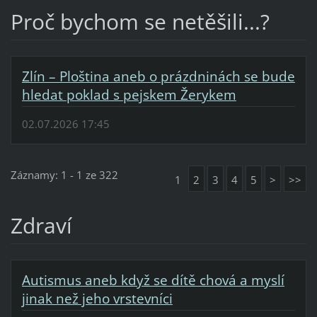
Proč bychom se netěšili...?
Zlín – Ploština aneb o prázdninách se bude
hledat poklad s pejskem Žerykem
02.07.2026 17:45
Záznamy: 1 - 1 ze 322
1
2
3
4
5
>
>>
Zdraví
Autismus aneb když se dítě chová a myslí
jinak než jeho vrstevníci