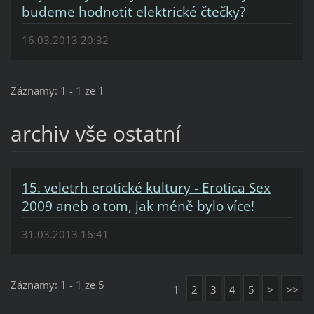
budeme hodnotit elektrické čtečky?
16.03.2013 20:32
Záznamy: 1 - 1 ze 1
archiv vše ostatní
15. veletrh erotické kultury - Erotica Sex
2009 aneb o tom, jak méně bylo více!
31.03.2013 16:41
Záznamy: 1 - 1 ze 5
1
2
3
4
5
>
>>