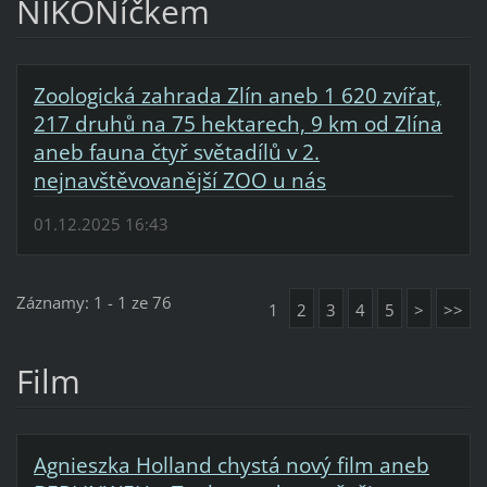
NIKONíčkem
Zoologická zahrada Zlín aneb 1 620 zvířat,
217 druhů na 75 hektarech, 9 km od Zlína
aneb fauna čtyř světadílů v 2.
nejnavštěvovanější ZOO u nás
01.12.2025 16:43
Záznamy: 1 - 1 ze 76
1
2
3
4
5
>
>>
Film
Agnieszka Holland chystá nový film aneb