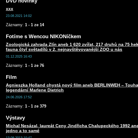
DVD novinky
xxx
23.08.2021 14:02
Záznamy:
1 - 1 ze 14
Fotíme s Wencou NIKONíčkem
Zoologická zahrada Zlín aneb 1 620 zvířat, 217 druhů na 75 he
fauna čtyř světadílů v 2. nejnavštěvovanější ZOO u nás
01.12.2025 16:43
Záznamy:
1 - 1 ze 76
Film
Agnieszka Holland chystá nový film aneb BERLINWEH – Touha
legendární Marlene Dietrich
24.06.2026 17:52
Záznamy:
1 - 1 ze 379
Výstavy
Michal Nesázal, laureát Ceny Jindřicha Chalupeckého 1992 a
jedno a to samé
13.09.2013 10:47