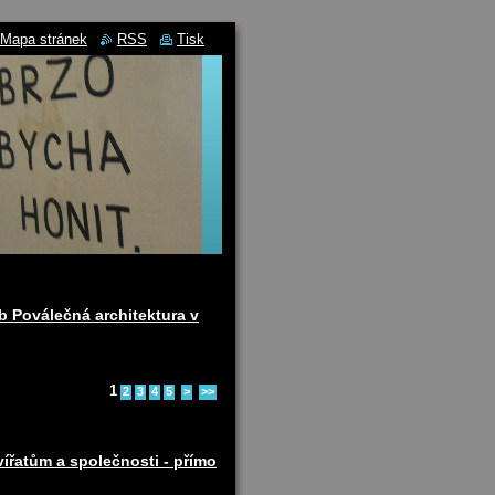
Mapa stránek
RSS
Tisk
b Poválečná architektura v
1
2
3
4
5
>
>>
ířatům a společnosti - přímo