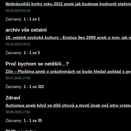
Nejkrásnější knihy roku 2011 aneb jak budeme hodnotit elektr
16.03.2013 20:32
Záznamy:
1 - 1 ze 1
archiv vše ostatní
15. veletrh erotické kultury - Erotica Sex 2009 aneb o tom, jak 
31.03.2013 16:41
Záznamy:
1 - 1 ze 5
Proč bychom se netěšili...?
Zlín – Ploština aneb o prázdninách se bude hledat poklad s 
02.07.2026 17:45
Záznamy:
1 - 1 ze 322
Zdraví
Autismus aneb když se dítě chová a myslí jinak než jeho vrste
08.06.2025 17:52
Záznamy:
1 - 1 ze 35