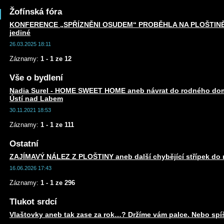
Žofínská fóra
KONFERENCE „SPŘÍZNĚNI OSUDEM“ PROBĚHLA NA PLOŠTINĚ an
jediné
26.03.2025 18:11
Záznamy:
1 - 1 ze 12
Vše o bydlení
Nadia Surel - HOME SWEET HOME aneb návrat do rodného dom
Ústí nad Labem
30.11.2021 18:53
Záznamy:
1 - 1 ze 111
Ostatní
ZAJÍMAVÝ NÁLEZ Z PLOŠTINY aneb další chybějící střípek do m
16.06.2026 17:43
Záznamy:
1 - 1 ze 296
Tlukot srdcí
Vlaštovky aneb tak zase za rok…? Držíme vám palce. Nebo spí