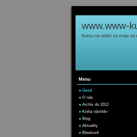
www.www-kul
Komu se nelíbí za moje na
Menu
Úvod
O nás
Archiv do 2012
Kniha návštěv
Blog
Aktuality
Bleskově