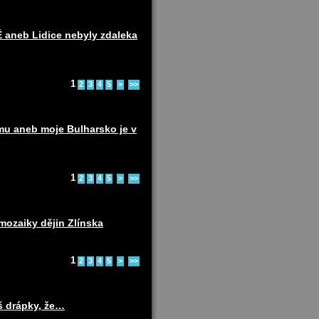
eb Lidice nebyly zdaleka
1
2
3
4
5
>
>>
u aneb moje Bulharsko je v
1
2
3
4
5
>
>>
ozaiky dějin Zlínska
1
2
3
4
5
>
>>
š drápky, že…