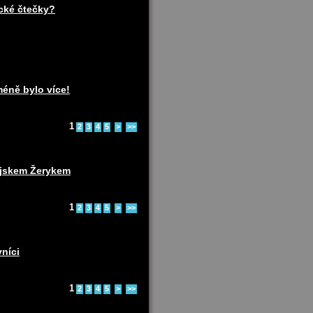
ické čtečky?
méně bylo více!
1
2
3
4
5
>
>>
pejskem Žerykem
1
2
3
4
5
>
>>
vníci
1
2
3
4
5
>
>>