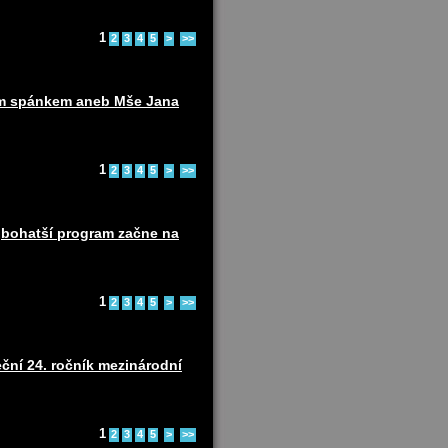
1
2
3
4
5
>
>>
ním spánkem aneb Mše Jana
1
2
3
4
5
>
>>
ejbohatší program začne na
1
2
3
4
5
>
>>
ční 24. ročník mezinárodní
1
2
3
4
5
>
>>