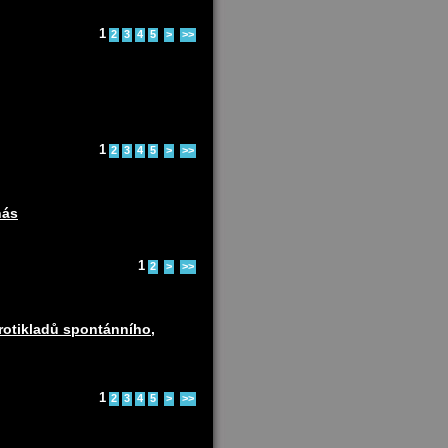
1
2
3
4
5
>
>>
1
2
3
4
5
>
>>
nás
1
2
>
>>
protikladů spontánního,
1
2
3
4
5
>
>>