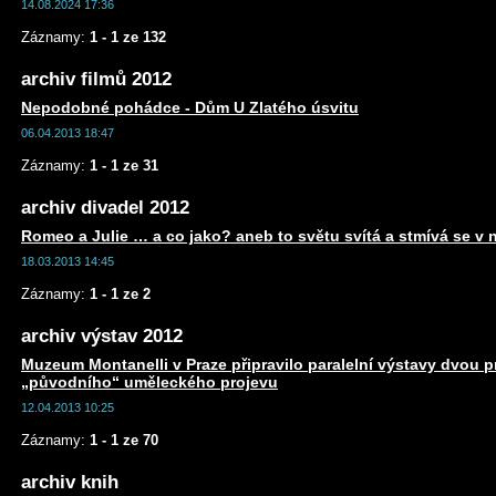
14.08.2024 17:36
Záznamy:
1 - 1 ze 132
archiv filmů 2012
Nepodobné pohádce - Dům U Zlatého úsvitu
06.04.2013 18:47
Záznamy:
1 - 1 ze 31
archiv divadel 2012
Romeo a Julie … a co jako? aneb to světu svítá a stmívá se v 
18.03.2013 14:45
Záznamy:
1 - 1 ze 2
archiv výstav 2012
Muzeum Montanelli v Praze připravilo paralelní výstavy dvou 
„původního“ uměleckého projevu
12.04.2013 10:25
Záznamy:
1 - 1 ze 70
archiv knih