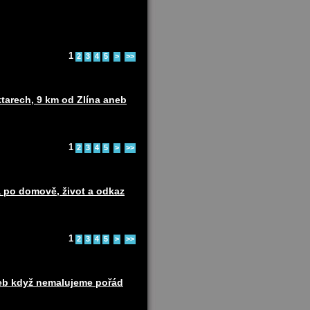
1
2
3
4
5
>
>>
ktarech, 9 km od Zlína aneb
1
2
3
4
5
>
>>
 po domově, život a odkaz
1
2
3
4
5
>
>>
neb když nemalujeme pořád