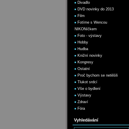
Divadlo
DVD novinky do 2013
Film
Fotíme s Wencou
NIKONíčkem
Foto - výstavy
Hobby
Hudba
Knižní novinky
Kongresy
Ostatní
Proč bychom se netěšili
Tlukot srdcí
Vše o bydlení
Výstavy
Zdraví
Fóra
Vyhledávání