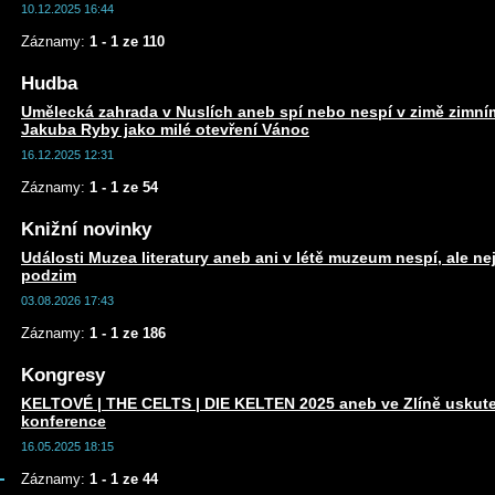
10.12.2025 16:44
Záznamy:
1 - 1 ze 110
Hudba
Umělecká zahrada v Nuslích aneb spí nebo nespí v zimě zim
Jakuba Ryby jako milé otevření Vánoc
16.12.2025 12:31
Záznamy:
1 - 1 ze 54
Knižní novinky
Události Muzea literatury aneb ani v létě muzeum nespí, ale n
podzim
03.08.2026 17:43
Záznamy:
1 - 1 ze 186
Kongresy
KELTOVÉ | THE CELTS | DIE KELTEN 2025 aneb ve Zlíně uskute
konference
16.05.2025 18:15
Záznamy:
1 - 1 ze 44