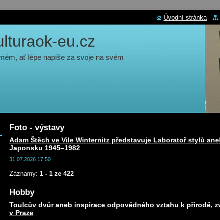
Úvodní stránka
turaok-eu.cz
 mém, ať lépe napíše za svoje na svém
Foto - výstavy
Adam Štěch ve Vile Winternitz představuje Laboratoř stylů ane
Japonsku 1945–1982
31.07.2026 17:50
Záznamy:
1 - 1 ze 422
Hobby
Toulcův dvůr aneb inspirace odpovědného vztahu k přírodě, zv
v Praze