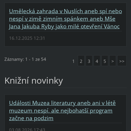
Umělecká zahrada v Nuslích aneb spí nebo
nespí v zimě zimním spánkem aneb Mše
Jana Jakuba Ryby jako milé otevření Vánoc
16.12.2025 12:31
Záznamy: 1 - 1 ze 54
1
2
3
4
5
>
>>
Knižní novinky
Události Muzea literatury aneb ani v létě
muzeum nespí, ale nejbohatší program
začne na podzim
03.08.2026 17:43