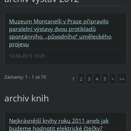
Muzeum Montanelli v Praze připravilo
paralelní výstavy dvou protikladů
spontánního, „původního“ uměleckého
projevu
12.04.2013 10:25
Záznamy: 1 - 1 ze 70
1
2
3
4
5
>
>>
archiv knih
Nejkrásnější knihy roku 2011 aneb jak
budeme hodnotit elektrické čtečky?