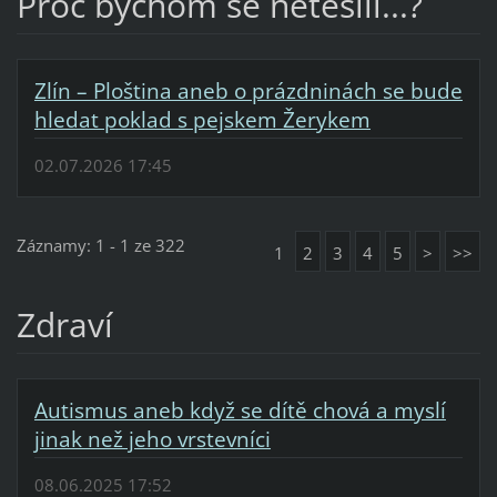
Proč bychom se netěšili...?
Zlín – Ploština aneb o prázdninách se bude
hledat poklad s pejskem Žerykem
02.07.2026 17:45
Záznamy: 1 - 1 ze 322
1
2
3
4
5
>
>>
Zdraví
Autismus aneb když se dítě chová a myslí
jinak než jeho vrstevníci
08.06.2025 17:52