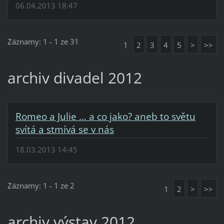
06.04.2013 18:47
Záznamy: 1 - 1 ze 31
1
2
3
4
5
>
>>
archiv divadel 2012
Romeo a Julie … a co jako? aneb to světu
svítá a stmívá se v nás
18.03.2013 14:45
Záznamy: 1 - 1 ze 2
1
2
>
>>
archiv výstav 2012