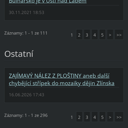
Bulharsko je v Ústí nad Labem
30.11.2021 18:53
Záznamy: 1 - 1 ze 111
1
2
3
4
5
>
>>
Ostatní
ZAJÍMAVÝ NÁLEZ Z PLOŠTINY aneb další
chybějící střípek do mozaiky dějin Zlínska
16.06.2026 17:43
Záznamy: 1 - 1 ze 296
1
2
3
4
5
>
>>