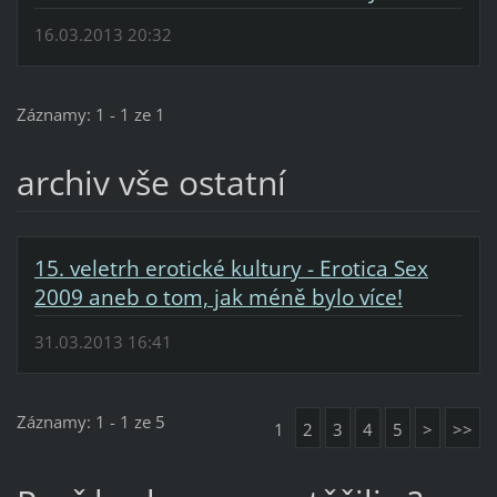
16.03.2013 20:32
Záznamy: 1 - 1 ze 1
archiv vše ostatní
15. veletrh erotické kultury - Erotica Sex
2009 aneb o tom, jak méně bylo více!
31.03.2013 16:41
Záznamy: 1 - 1 ze 5
1
2
3
4
5
>
>>