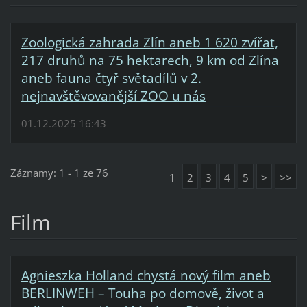
Zoologická zahrada Zlín aneb 1 620 zvířat,
217 druhů na 75 hektarech, 9 km od Zlína
aneb fauna čtyř světadílů v 2.
nejnavštěvovanější ZOO u nás
01.12.2025 16:43
Záznamy: 1 - 1 ze 76
1
2
3
4
5
>
>>
Film
Agnieszka Holland chystá nový film aneb
BERLINWEH – Touha po domově, život a