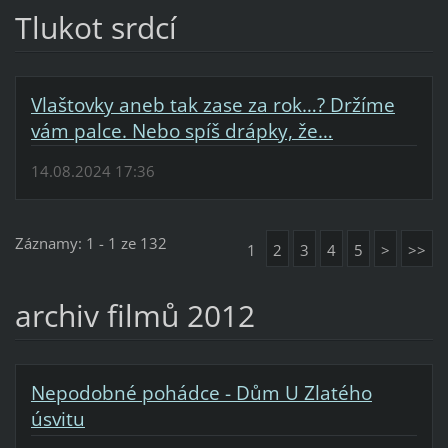
Tlukot srdcí
Vlaštovky aneb tak zase za rok…? Držíme
vám palce. Nebo spíš drápky, že…
14.08.2024 17:36
Záznamy: 1 - 1 ze 132
1
2
3
4
5
>
>>
archiv filmů 2012
Nepodobné pohádce - Dům U Zlatého
úsvitu