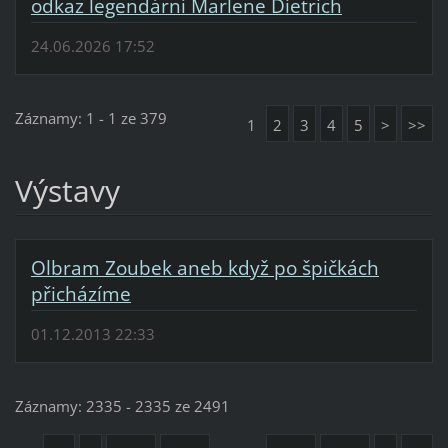
odkaz legendární Marlene Dietrich
24.06.2026 17:52
Záznamy: 1 - 1 ze 379
1
2
3
4
5
>
>>
Výstavy
Olbram Zoubek aneb když po špičkách
přicházíme
01.12.2013 22:33
Záznamy: 2335 - 2335 ze 2491