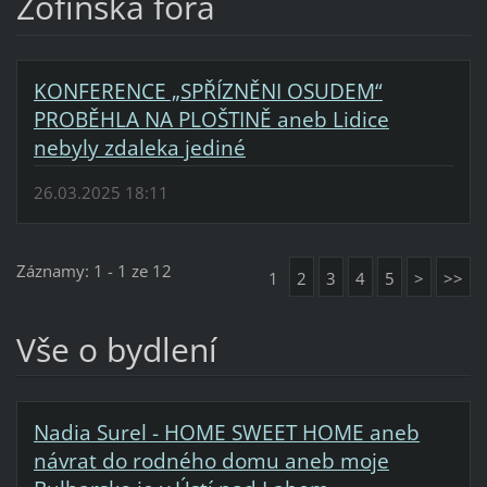
Žofínská fóra
KONFERENCE „SPŘÍZNĚNI OSUDEM“
PROBĚHLA NA PLOŠTINĚ aneb Lidice
nebyly zdaleka jediné
26.03.2025 18:11
Záznamy: 1 - 1 ze 12
1
2
3
4
5
>
>>
Vše o bydlení
Nadia Surel - HOME SWEET HOME aneb
návrat do rodného domu aneb moje