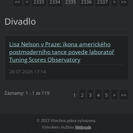
<<
<
2333
2334
2335
2336
2337
>
>>
Divadlo
Lisa Nelson v Praze: ikona amerického
postmoderního tance povede laboratoř
Tuning Scores Observatory
28.07.2026 17:14
Záznamy: 1 - 1 ze 119
1
2
3
4
5
>
>>
© 2013 Všechna práva vyhrazena.
Vytvořeno službou
Webnode