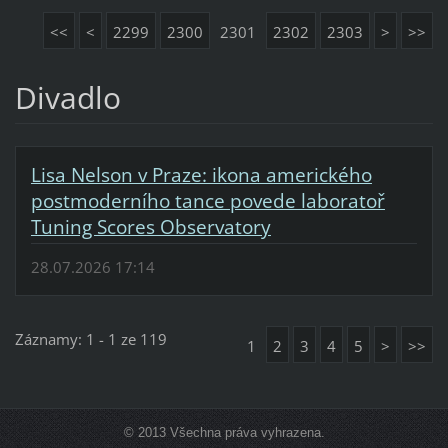
<<
<
2299
2300
2301
2302
2303
>
>>
Divadlo
Lisa Nelson v Praze: ikona amerického
postmoderního tance povede laboratoř
Tuning Scores Observatory
28.07.2026 17:14
Záznamy: 1 - 1 ze 119
1
2
3
4
5
>
>>
© 2013 Všechna práva vyhrazena.