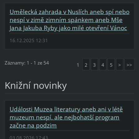
Umělecká zahrada v Nuslích aneb spí nebo
nespí v zimě zimním spánkem aneb Mše
Jana Jakuba Ryby jako milé otevření Vánoc
16.12.2025 12:31
Záznamy: 1 - 1 ze 54
1
2
3
4
5
>
>>
Knižní novinky
Události Muzea literatury aneb ani v létě
muzeum nespí, ale nejbohatší program
začne na podzim
03.08.2026 17:43