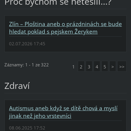
Proč bychom se netěšili...?
Zlín – Ploština aneb o prázdninách se bude
hledat poklad s pejskem Žerykem
02.07.2026 17:45
Záznamy: 1 - 1 ze 322
1
2
3
4
5
>
>>
Zdraví
Autismus aneb když se dítě chová a myslí
jinak než jeho vrstevníci
08.06.2025 17:52