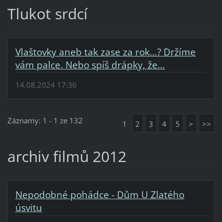
Tlukot srdcí
Vlaštovky aneb tak zase za rok…? Držíme
vám palce. Nebo spíš drápky, že…
14.08.2024 17:36
Záznamy: 1 - 1 ze 132
1
2
3
4
5
>
>>
archiv filmů 2012
Nepodobné pohádce - Dům U Zlatého
úsvitu