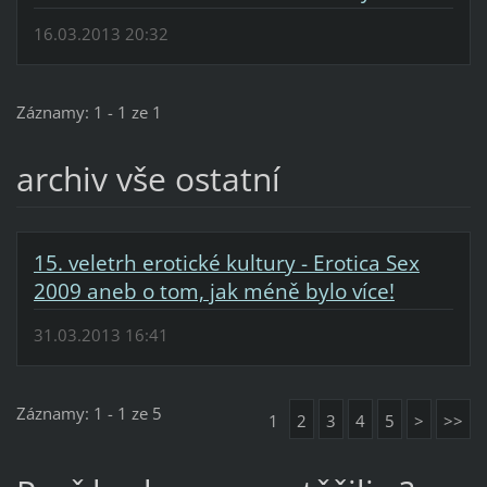
16.03.2013 20:32
Záznamy: 1 - 1 ze 1
archiv vše ostatní
15. veletrh erotické kultury - Erotica Sex
2009 aneb o tom, jak méně bylo více!
31.03.2013 16:41
Záznamy: 1 - 1 ze 5
1
2
3
4
5
>
>>