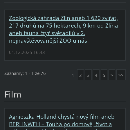
Zoologická zahrada Zlín aneb 1 620 zvířat,
217 druhů na 75 hektarech, 9 km od Zlína
aneb fauna čtyř světadílů v 2.
nejnavštěvovanější ZOO u nás
01.12.2025 16:43
Záznamy: 1 - 1 ze 76
1
2
3
4
5
>
>>
Film
Agnieszka Holland chystá nový film aneb
BERLINWEH – Touha po domově, život a