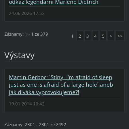
odkaz legendární Marlene Dietrich
24.06.2026 17:52
Záznamy: 1 - 1 ze 379
1
2
3
4
5
>
>>
Výstavy
Martin Gerboc: ´Stíny. I'm afraid of sleep
just as one is afraid of a large hole´ aneb
jak diváka vyprovokujeme?!
19.01.2014 10:42
Záznamy: 2301 - 2301 ze 2492