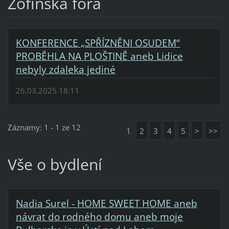
Žofínská fóra
KONFERENCE „SPŘÍZNĚNI OSUDEM“
PROBĚHLA NA PLOŠTINĚ aneb Lidice
nebyly zdaleka jediné
26.03.2025 18:11
Záznamy: 1 - 1 ze 12
1
2
3
4
5
>
>>
Vše o bydlení
Nadia Surel - HOME SWEET HOME aneb
návrat do rodného domu aneb moje