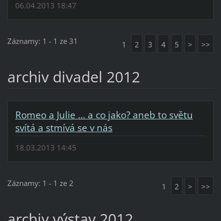
06.04.2013 18:47
Záznamy: 1 - 1 ze 31
1
2
3
4
5
>
>>
archiv divadel 2012
Romeo a Julie … a co jako? aneb to světu
svítá a stmívá se v nás
18.03.2013 14:45
Záznamy: 1 - 1 ze 2
1
2
>
>>
archiv výstav 2012