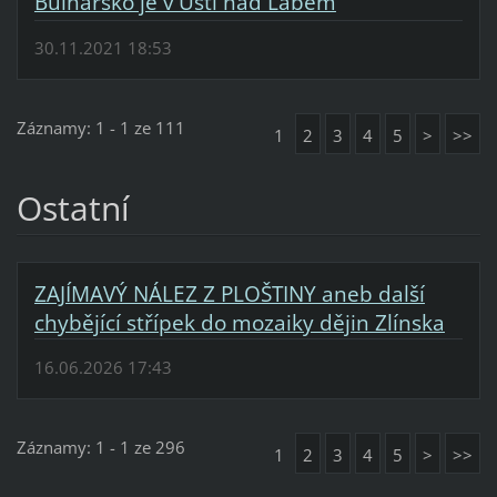
Bulharsko je v Ústí nad Labem
30.11.2021 18:53
Záznamy: 1 - 1 ze 111
1
2
3
4
5
>
>>
Ostatní
ZAJÍMAVÝ NÁLEZ Z PLOŠTINY aneb další
chybějící střípek do mozaiky dějin Zlínska
16.06.2026 17:43
Záznamy: 1 - 1 ze 296
1
2
3
4
5
>
>>