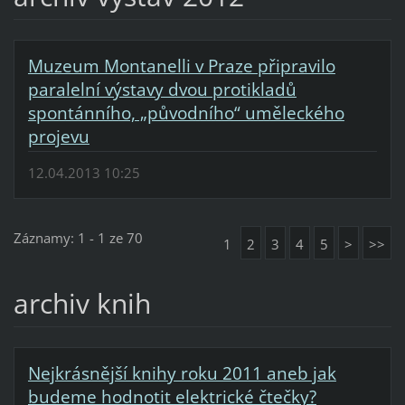
Muzeum Montanelli v Praze připravilo
paralelní výstavy dvou protikladů
spontánního, „původního“ uměleckého
projevu
12.04.2013 10:25
Záznamy: 1 - 1 ze 70
1
2
3
4
5
>
>>
archiv knih
Nejkrásnější knihy roku 2011 aneb jak
budeme hodnotit elektrické čtečky?