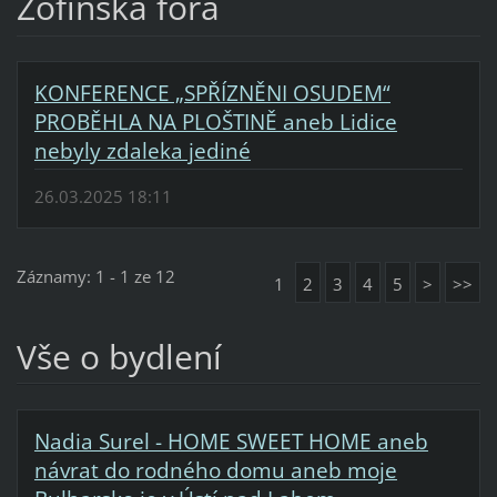
Žofínská fóra
KONFERENCE „SPŘÍZNĚNI OSUDEM“
PROBĚHLA NA PLOŠTINĚ aneb Lidice
nebyly zdaleka jediné
26.03.2025 18:11
Záznamy: 1 - 1 ze 12
1
2
3
4
5
>
>>
Vše o bydlení
Nadia Surel - HOME SWEET HOME aneb
návrat do rodného domu aneb moje