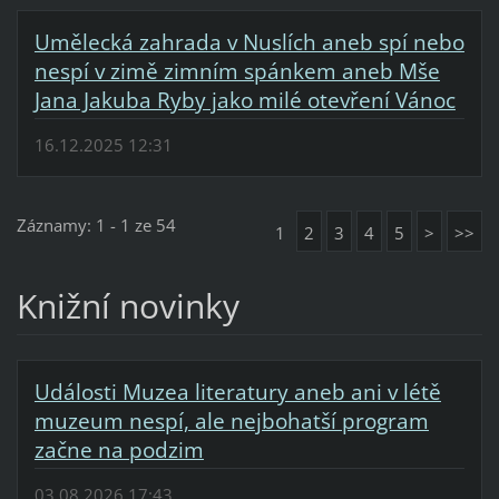
Umělecká zahrada v Nuslích aneb spí nebo
nespí v zimě zimním spánkem aneb Mše
Jana Jakuba Ryby jako milé otevření Vánoc
16.12.2025 12:31
Záznamy: 1 - 1 ze 54
1
2
3
4
5
>
>>
Knižní novinky
Události Muzea literatury aneb ani v létě
muzeum nespí, ale nejbohatší program
začne na podzim
03.08.2026 17:43