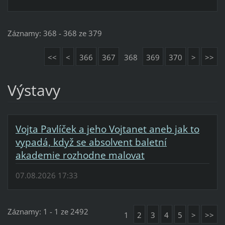
Záznamy: 368 - 368 ze 379
<<
<
366
367
368
369
370
>
>>
Výstavy
Vojta Pavlíček a jeho Vojtanet aneb jak to
vypadá, když se absolvent baletní
akademie rozhodne malovat
07.08.2026 17:33
Záznamy: 1 - 1 ze 2492
1
2
3
4
5
>
>>