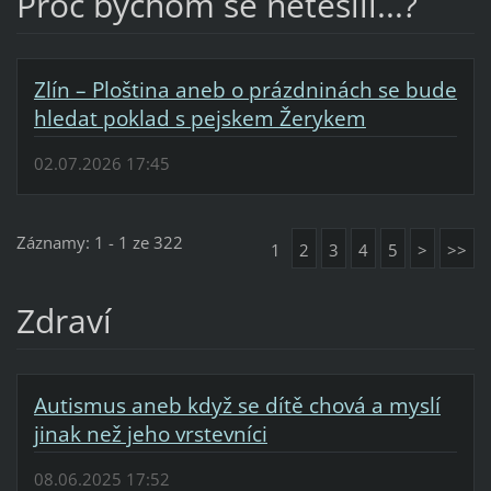
Proč bychom se netěšili...?
Zlín – Ploština aneb o prázdninách se bude
hledat poklad s pejskem Žerykem
02.07.2026 17:45
Záznamy: 1 - 1 ze 322
1
2
3
4
5
>
>>
Zdraví
Autismus aneb když se dítě chová a myslí
jinak než jeho vrstevníci
08.06.2025 17:52