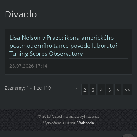
Divadlo
Lisa Nelson v Praze: ikona amerického
postmoderního tance povede laboratoř
Tuning Scores Observatory
28.07.2026 17:14
Záznamy: 1 - 1 ze 119
1
2
3
4
5
>
>>
© 2013 Všechna práva vyhrazena.
Vytvořeno službou
Webnode