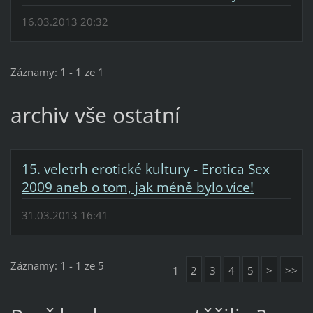
16.03.2013 20:32
Záznamy: 1 - 1 ze 1
archiv vše ostatní
15. veletrh erotické kultury - Erotica Sex
2009 aneb o tom, jak méně bylo více!
31.03.2013 16:41
Záznamy: 1 - 1 ze 5
1
2
3
4
5
>
>>