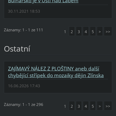
Bulharsko je v Ústí nad Labem
30.11.2021 18:53
Záznamy: 1 - 1 ze 111
1
2
3
4
5
>
>>
Ostatní
ZAJÍMAVÝ NÁLEZ Z PLOŠTINY aneb další
chybějící střípek do mozaiky dějin Zlínska
16.06.2026 17:43
Záznamy: 1 - 1 ze 296
1
2
3
4
5
>
>>