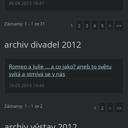
06.04.2013 18:47
Záznamy: 1 - 1 ze 31
1
2
3
4
5
>
>>
archiv divadel 2012
Romeo a Julie … a co jako? aneb to světu
svítá a stmívá se v nás
18.03.2013 14:45
Záznamy: 1 - 1 ze 2
1
2
>
>>
archiv výstav 2012