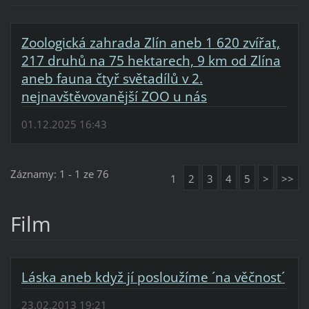
Zoologická zahrada Zlín aneb 1 620 zvířat,
217 druhů na 75 hektarech, 9 km od Zlína
aneb fauna čtyř světadílů v 2.
nejnavštěvovanější ZOO u nás
01.12.2025 16:43
Záznamy: 1 - 1 ze 76
1
2
3
4
5
>
>>
Film
Láska aneb když jí posloužíme ´na věčnost´
23.02.2013 19:21