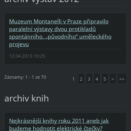
Muzeum Montanelli v Praze připravilo
paralelní výstavy dvou protikladů
spontánního, „původního“ uměleckého
projevu
12.04.2013 10:25
Záznamy: 1 - 1 ze 70
1
2
3
4
5
>
>>
archiv knih
Nejkrásnější knihy roku 2011 aneb jak
budeme hodnotit elektrické čtečky?