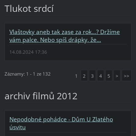
Tlukot srdcí
Vlaštovky aneb tak zase za rok…? Držíme
vám palce. Nebo spíš drápky, že…
14.08.2024 17:36
Záznamy: 1 - 1 ze 132
1
2
3
4
5
>
>>
archiv filmů 2012
Nepodobné pohádce - Dům U Zlatého
úsvitu