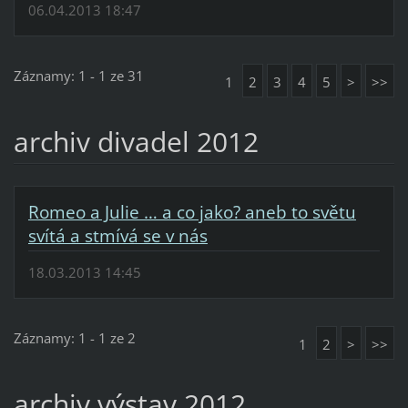
06.04.2013 18:47
Záznamy: 1 - 1 ze 31
1
2
3
4
5
>
>>
archiv divadel 2012
Romeo a Julie … a co jako? aneb to světu
svítá a stmívá se v nás
18.03.2013 14:45
Záznamy: 1 - 1 ze 2
1
2
>
>>
archiv výstav 2012