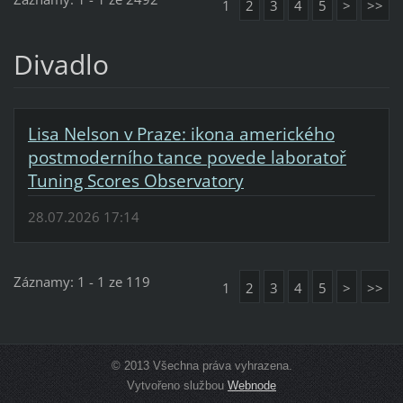
1
2
3
4
5
>
>>
Divadlo
Lisa Nelson v Praze: ikona amerického
postmoderního tance povede laboratoř
Tuning Scores Observatory
28.07.2026 17:14
Záznamy: 1 - 1 ze 119
1
2
3
4
5
>
>>
© 2013 Všechna práva vyhrazena.
Vytvořeno službou
Webnode