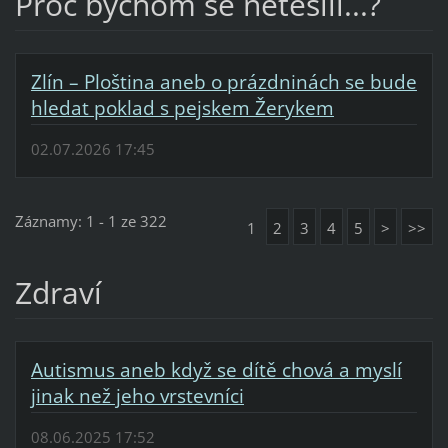
Proč bychom se netěšili...?
Zlín – Ploština aneb o prázdninách se bude
hledat poklad s pejskem Žerykem
02.07.2026 17:45
Záznamy: 1 - 1 ze 322
1
2
3
4
5
>
>>
Zdraví
Autismus aneb když se dítě chová a myslí
jinak než jeho vrstevníci
08.06.2025 17:52