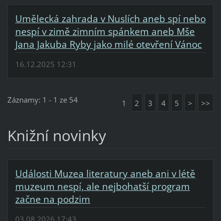
Umělecká zahrada v Nuslích aneb spí nebo
nespí v zimě zimním spánkem aneb Mše
Jana Jakuba Ryby jako milé otevření Vánoc
16.12.2025 12:31
Záznamy: 1 - 1 ze 54
1
2
3
4
5
>
>>
Knižní novinky
Události Muzea literatury aneb ani v létě
muzeum nespí, ale nejbohatší program
začne na podzim
03.08.2026 17:43