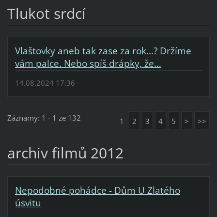
Tlukot srdcí
Vlaštovky aneb tak zase za rok…? Držíme
vám palce. Nebo spíš drápky, že…
14.08.2024 17:36
Záznamy: 1 - 1 ze 132
1
2
3
4
5
>
>>
archiv filmů 2012
Nepodobné pohádce - Dům U Zlatého
úsvitu