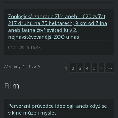
Zoologická zahrada Zlín aneb 1 620 zvířat,
217 druhů na 75 hektarech, 9 km od Zlína
aneb fauna čtyř světadílů v 2.
nejnavštěvovanější ZOO u nás
01.12.2025 16:43
Záznamy: 1 - 1 ze 76
1
2
3
4
5
>
>>
Film
Perverzní průvodce ideologií aneb když se
v kině může i myslet