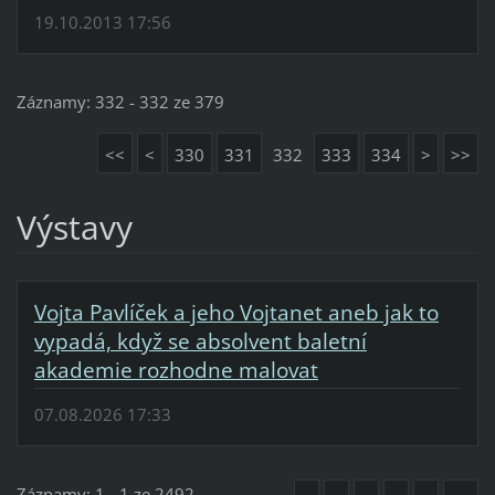
19.10.2013 17:56
Záznamy: 332 - 332 ze 379
<<
<
330
331
332
333
334
>
>>
Výstavy
Vojta Pavlíček a jeho Vojtanet aneb jak to
vypadá, když se absolvent baletní
akademie rozhodne malovat
07.08.2026 17:33
Záznamy: 1 - 1 ze 2492