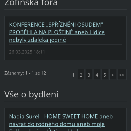
Žofínská fóra
KONFERENCE „SPŘÍZNĚNI OSUDEM“
PROBĚHLA NA PLOŠTINĚ aneb Lidice
nebyly zdaleka jediné
26.03.2025 18:11
Záznamy: 1 - 1 ze 12
1
2
3
4
5
>
>>
Vše o bydlení
Nadia Surel - HOME SWEET HOME aneb
návrat do rodného domu aneb moje