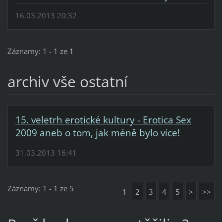
16.03.2013 20:32
Záznamy: 1 - 1 ze 1
archiv vše ostatní
15. veletrh erotické kultury - Erotica Sex
2009 aneb o tom, jak méně bylo více!
31.03.2013 16:41
Záznamy: 1 - 1 ze 5
1
2
3
4
5
>
>>