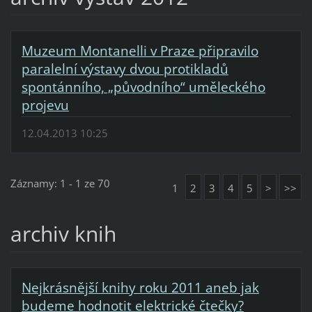
Muzeum Montanelli v Praze připravilo
paralelní výstavy dvou protikladů
spontánního, „původního“ uměleckého
projevu
12.04.2013 10:25
Záznamy: 1 - 1 ze 70
1
2
3
4
5
>
>>
archiv knih
Nejkrásnější knihy roku 2011 aneb jak
budeme hodnotit elektrické čtečky?