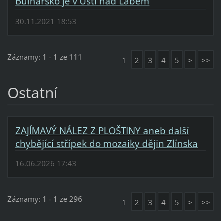
Bulharsko je v Ústí nad Labem
30.11.2021 18:53
Záznamy: 1 - 1 ze 111
1
2
3
4
5
>
>>
Ostatní
ZAJÍMAVÝ NÁLEZ Z PLOŠTINY aneb další
chybějící střípek do mozaiky dějin Zlínska
16.06.2026 17:43
Záznamy: 1 - 1 ze 296
1
2
3
4
5
>
>>