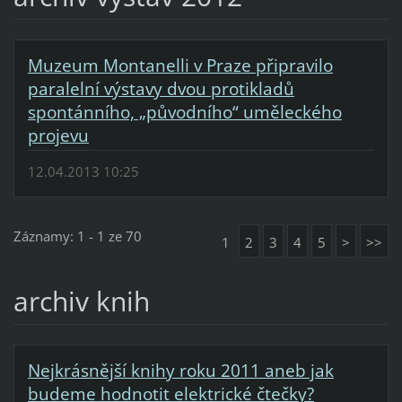
Muzeum Montanelli v Praze připravilo
paralelní výstavy dvou protikladů
spontánního, „původního“ uměleckého
projevu
12.04.2013 10:25
Záznamy: 1 - 1 ze 70
1
2
3
4
5
>
>>
archiv knih
Nejkrásnější knihy roku 2011 aneb jak
budeme hodnotit elektrické čtečky?