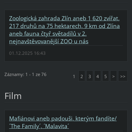
Zoologická zahrada Zlín aneb 1 620 zvířat,
217 druhů na 75 hektarech, 9 km od Zlína
aneb fauna čtyř světadílů v 2.
nejnavštěvovanější ZOO u nás
01.12.2025 16:43
Záznamy: 1 - 1 ze 76
1
2
3
4
5
>
>>
Film
Mafiánovi aneb padouši, kterým fandíte/
´The Family´, ´Malavita´