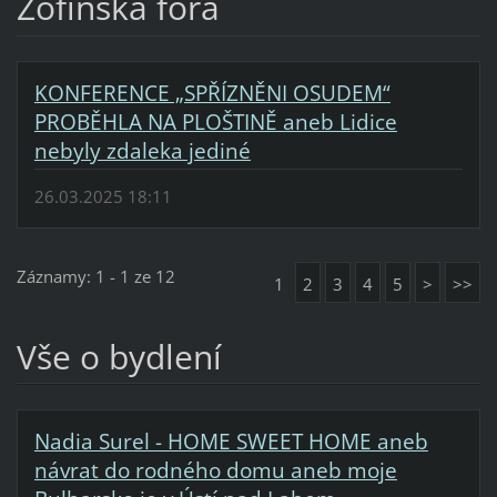
Žofínská fóra
KONFERENCE „SPŘÍZNĚNI OSUDEM“
PROBĚHLA NA PLOŠTINĚ aneb Lidice
nebyly zdaleka jediné
26.03.2025 18:11
Záznamy: 1 - 1 ze 12
1
2
3
4
5
>
>>
Vše o bydlení
Nadia Surel - HOME SWEET HOME aneb
návrat do rodného domu aneb moje