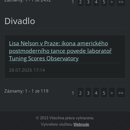
1
2
3
4
5
>
>>
Divadlo
Lisa Nelson v Praze: ikona amerického
postmoderního tance povede laboratoř
Tuning Scores Observatory
28.07.2026 17:14
Záznamy: 1 - 1 ze 119
1
2
3
4
5
>
>>
© 2013 Všechna práva vyhrazena.
Vytvořeno službou
Webnode