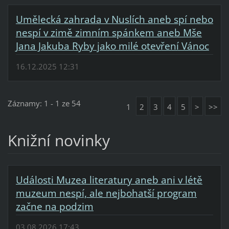
Umělecká zahrada v Nuslích aneb spí nebo
nespí v zimě zimním spánkem aneb Mše
Jana Jakuba Ryby jako milé otevření Vánoc
16.12.2025 12:31
Záznamy: 1 - 1 ze 54
1
2
3
4
5
>
>>
Knižní novinky
Události Muzea literatury aneb ani v létě
muzeum nespí, ale nejbohatší program
začne na podzim
03.08.2026 17:43