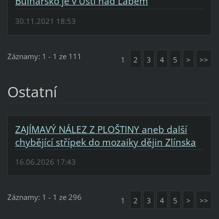
Bulharsko je v Ústí nad Labem
30.11.2021 18:53
Záznamy: 1 - 1 ze 111
1
2
3
4
5
>
>>
Ostatní
ZAJÍMAVÝ NÁLEZ Z PLOŠTINY aneb další
chybějící střípek do mozaiky dějin Zlínska
16.06.2026 17:43
Záznamy: 1 - 1 ze 296
1
2
3
4
5
>
>>