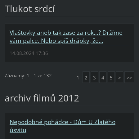
Tlukot srdcí
Vlaštovky aneb tak zase za rok…? Držíme
vám palce. Nebo spíš drápky, že…
14.08.2024 17:36
Záznamy: 1 - 1 ze 132
1
2
3
4
5
>
>>
archiv filmů 2012
Nepodobné pohádce - Dům U Zlatého
úsvitu