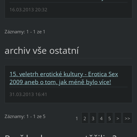
16.03.2013 20:32
Záznamy: 1 - 1 ze 1
archiv vše ostatní
15. veletrh erotické kultury - Erotica Sex
2009 aneb o tom, jak méně bylo více!
31.03.2013 16:41
Záznamy: 1 - 1 ze 5
1
2
3
4
5
>
>>