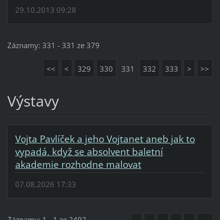
29.10.2013 09:28
Záznamy: 331 - 331 ze 379
<<
<
329
330
331
332
333
>
>>
Výstavy
Vojta Pavlíček a jeho Vojtanet aneb jak to
vypadá, když se absolvent baletní
akademie rozhodne malovat
07.08.2026 17:33
Záznamy: 1 - 1 ze 2492