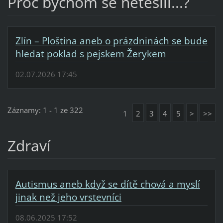
Proč bychom se netěšili...?
Zlín – Ploština aneb o prázdninách se bude
hledat poklad s pejskem Žerykem
02.07.2026 17:45
Záznamy: 1 - 1 ze 322
1
2
3
4
5
>
>>
Zdraví
Autismus aneb když se dítě chová a myslí
jinak než jeho vrstevníci
08.06.2025 17:52