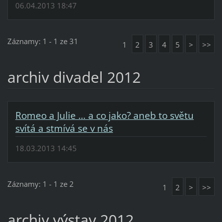
06.04.2013 18:47
Záznamy: 1 - 1 ze 31
1
2
3
4
5
>
>>
archiv divadel 2012
Romeo a Julie … a co jako? aneb to světu
svítá a stmívá se v nás
18.03.2013 14:45
Záznamy: 1 - 1 ze 2
1
2
>
>>
archiv výstav 2012