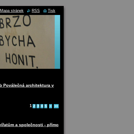
Mapa stránek
RSS
Tisk
b Poválečná architektura v
1
2
3
4
5
>
>>
ířatům a společnosti - přímo