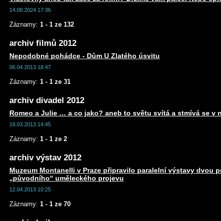
14.08.2024 17:36
Záznamy:
1 - 1 ze 132
archiv filmů 2012
Nepodobné pohádce - Dům U Zlatého úsvitu
06.04.2013 18:47
Záznamy:
1 - 1 ze 31
archiv divadel 2012
Romeo a Julie … a co jako? aneb to světu svítá a stmívá se v 
18.03.2013 14:45
Záznamy:
1 - 1 ze 2
archiv výstav 2012
Muzeum Montanelli v Praze připravilo paralelní výstavy dvou 
„původního“ uměleckého projevu
12.04.2013 10:25
Záznamy:
1 - 1 ze 70