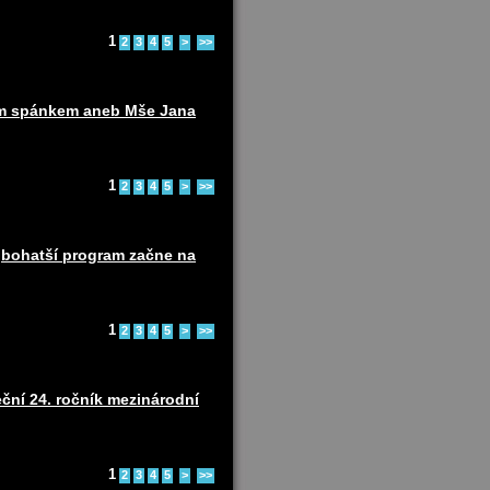
1
2
3
4
5
>
>>
ním spánkem aneb Mše Jana
1
2
3
4
5
>
>>
ejbohatší program začne na
1
2
3
4
5
>
>>
ční 24. ročník mezinárodní
1
2
3
4
5
>
>>