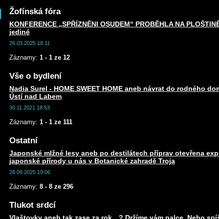
Žofínská fóra
KONFERENCE „SPŘÍZNĚNI OSUDEM“ PROBĚHLA NA PLOŠTINĚ an
jediné
26.03.2025 18:11
Záznamy:
1 - 1 ze 12
Vše o bydlení
Nadia Surel - HOME SWEET HOME aneb návrat do rodného dom
Ústí nad Labem
30.11.2021 18:53
Záznamy:
1 - 1 ze 111
Ostatní
Japonské mlžné lesy aneb po destilátech příprav otevřena exp
japonské přírody u nás v Botanické zahradě Troja
28.09.2025 19:06
Záznamy:
8 - 8 ze 296
Tlukot srdcí
Vlaštovky aneb tak zase za rok…? Držíme vám palce. Nebo spí