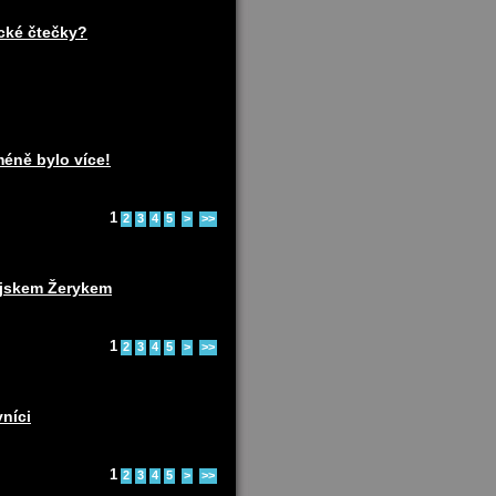
ické čtečky?
méně bylo více!
1
2
3
4
5
>
>>
pejskem Žerykem
1
2
3
4
5
>
>>
vníci
1
2
3
4
5
>
>>