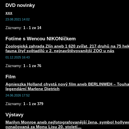
DVD novinky
xxx
23.08.2021 14:02
Záznamy:
1 - 1 ze 14
Fotíme s Wencou NIKONíčkem
Zoologická zahrada Zlín aneb 1 620 zvířat, 217 druhů na 75 he
fauna čtyř světadílů v 2. nejnavštěvovanější ZOO u nás
01.12.2025 16:43
Záznamy:
1 - 1 ze 76
Film
Agnieszka Holland chystá nový film aneb BERLINWEH – Touha
legendární Marlene Dietrich
24.06.2026 17:52
Záznamy:
1 - 1 ze 379
Výstavy
Marilyn Monroe aneb nejfotografovanější žena, symbol holly
označovaná za Monu Lisu 20. století…