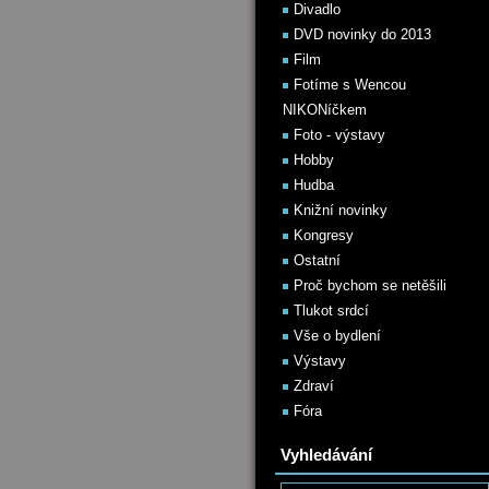
Divadlo
DVD novinky do 2013
Film
Fotíme s Wencou
NIKONíčkem
Foto - výstavy
Hobby
Hudba
Knižní novinky
Kongresy
Ostatní
Proč bychom se netěšili
Tlukot srdcí
Vše o bydlení
Výstavy
Zdraví
Fóra
Vyhledávání