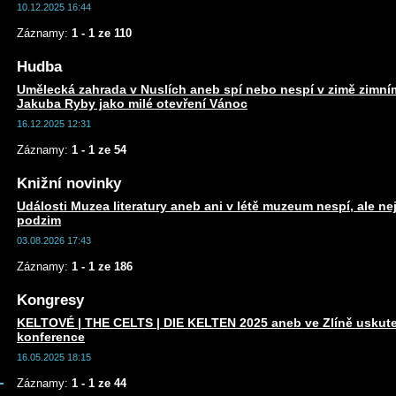
10.12.2025 16:44
Záznamy:
1 - 1 ze 110
Hudba
Umělecká zahrada v Nuslích aneb spí nebo nespí v zimě zim
Jakuba Ryby jako milé otevření Vánoc
16.12.2025 12:31
Záznamy:
1 - 1 ze 54
Knižní novinky
Události Muzea literatury aneb ani v létě muzeum nespí, ale n
podzim
03.08.2026 17:43
Záznamy:
1 - 1 ze 186
Kongresy
KELTOVÉ | THE CELTS | DIE KELTEN 2025 aneb ve Zlíně uskute
konference
16.05.2025 18:15
Záznamy:
1 - 1 ze 44