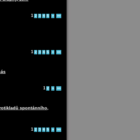
1
2
3
4
5
>
>>
1
2
3
4
5
>
>>
nás
1
2
>
>>
protikladů spontánního,
1
2
3
4
5
>
>>