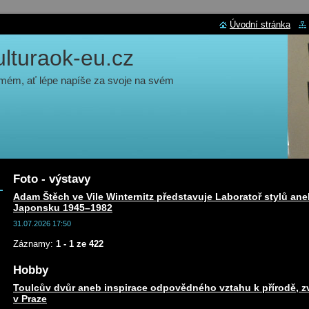
Úvodní stránka
turaok-eu.cz
 mém, ať lépe napíše za svoje na svém
Foto - výstavy
Adam Štěch ve Vile Winternitz představuje Laboratoř stylů ane
Japonsku 1945–1982
31.07.2026 17:50
Záznamy:
1 - 1 ze 422
Hobby
Toulcův dvůr aneb inspirace odpovědného vztahu k přírodě, zv
v Praze