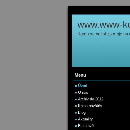
www.www-kul
Komu se nelíbí za moje na
Menu
Úvod
O nás
Archiv do 2012
Kniha návštěv
Blog
Aktuality
Bleskově