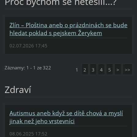
Proč bychom se netěšili...?
Zlín – Ploština aneb o prázdninách se bude
hledat poklad s pejskem Žerykem
02.07.2026 17:45
Záznamy: 1 - 1 ze 322
1
2
3
4
5
>
>>
Zdraví
Autismus aneb když se dítě chová a myslí
jinak než jeho vrstevníci
08.06.2025 17:52