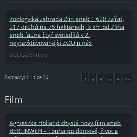
Zoologická zahrada Zlín aneb 1 620 zvířat,
217 druhů na 75 hektarech, 9 km od Zlína
aneb fauna čtyř světadílů v 2.
nejnavštěvovanější ZOO u nás
01.12.2025 16:43
Záznamy: 1 - 1 ze 76
1
2
3
4
5
>
>>
Film
Agnieszka Holland chystá nový film aneb
BERLINWEH – Touha po domově, život a