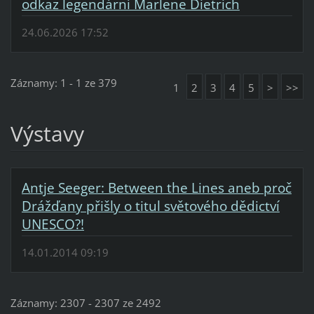
odkaz legendární Marlene Dietrich
24.06.2026 17:52
Záznamy: 1 - 1 ze 379
1
2
3
4
5
>
>>
Výstavy
Antje Seeger: Between the Lines aneb proč
Drážďany přišly o titul světového dědictví
UNESCO?!
14.01.2014 09:19
Záznamy: 2307 - 2307 ze 2492