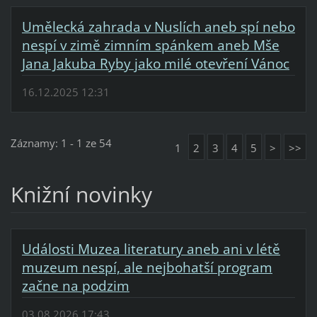
Umělecká zahrada v Nuslích aneb spí nebo
nespí v zimě zimním spánkem aneb Mše
Jana Jakuba Ryby jako milé otevření Vánoc
16.12.2025 12:31
Záznamy: 1 - 1 ze 54
1
2
3
4
5
>
>>
Knižní novinky
Události Muzea literatury aneb ani v létě
muzeum nespí, ale nejbohatší program
začne na podzim
03.08.2026 17:43