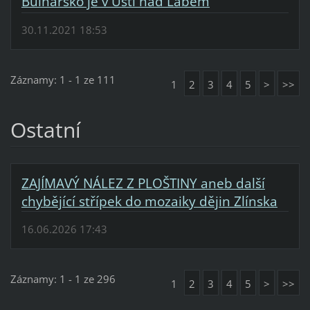
Bulharsko je v Ústí nad Labem
30.11.2021 18:53
Záznamy: 1 - 1 ze 111
1
2
3
4
5
>
>>
Ostatní
ZAJÍMAVÝ NÁLEZ Z PLOŠTINY aneb další
chybějící střípek do mozaiky dějin Zlínska
16.06.2026 17:43
Záznamy: 1 - 1 ze 296
1
2
3
4
5
>
>>