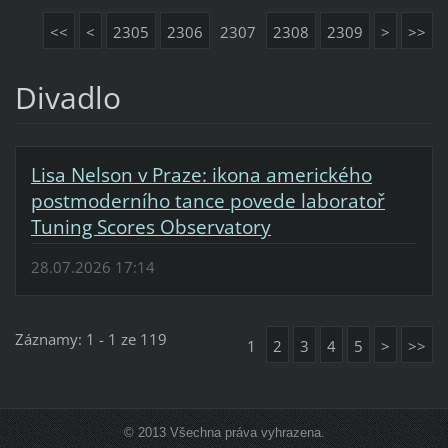
<<
<
2305
2306
2307
2308
2309
>
>>
Divadlo
Lisa Nelson v Praze: ikona amerického
postmoderního tance povede laboratoř
Tuning Scores Observatory
28.07.2026 17:14
Záznamy: 1 - 1 ze 119
1
2
3
4
5
>
>>
© 2013 Všechna práva vyhrazena.