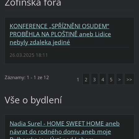
Žofínská fóra
KONFERENCE „SPŘÍZNĚNI OSUDEM“
PROBĚHLA NA PLOŠTINĚ aneb Lidice
nebyly zdaleka jediné
26.03.2025 18:11
Záznamy: 1 - 1 ze 12
1
2
3
4
5
>
>>
Vše o bydlení
Nadia Surel - HOME SWEET HOME aneb
návrat do rodného domu aneb moje