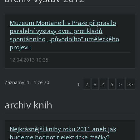
Muzeum Montanelli v Praze připravilo
paralelní výstavy dvou protikladů
spontánního, „původního“ uměleckého
projevu
12.04.2013 10:25
Záznamy: 1 - 1 ze 70
1
2
3
4
5
>
>>
archiv knih
Nejkrásnější knihy roku 2011 aneb jak
budeme hodnotit elektrické čtečky?