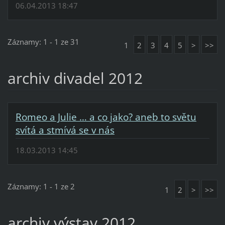
06.04.2013 18:47
Záznamy: 1 - 1 ze 31
1
2
3
4
5
>
>>
archiv divadel 2012
Romeo a Julie … a co jako? aneb to světu
svítá a stmívá se v nás
18.03.2013 14:45
Záznamy: 1 - 1 ze 2
1
2
>
>>
archiv výstav 2012