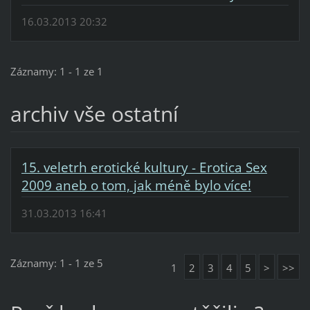
16.03.2013 20:32
Záznamy: 1 - 1 ze 1
archiv vše ostatní
15. veletrh erotické kultury - Erotica Sex
2009 aneb o tom, jak méně bylo více!
31.03.2013 16:41
Záznamy: 1 - 1 ze 5
1
2
3
4
5
>
>>