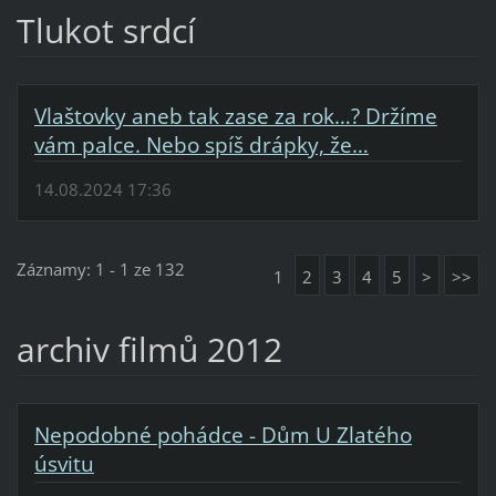
Tlukot srdcí
Vlaštovky aneb tak zase za rok…? Držíme
vám palce. Nebo spíš drápky, že…
14.08.2024 17:36
Záznamy: 1 - 1 ze 132
1
2
3
4
5
>
>>
archiv filmů 2012
Nepodobné pohádce - Dům U Zlatého
úsvitu