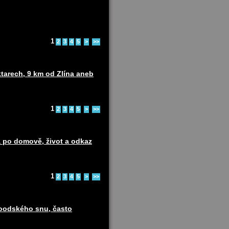
1
2
3
4
5
>
>>
ktarech, 9 km od Zlína aneb
1
2
3
4
5
>
>>
 po domově, život a odkaz
1
2
3
4
5
>
>>
woodského snu, často