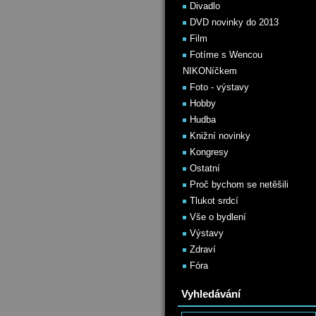
Divadlo
DVD novinky do 2013
Film
Fotíme s Wencou
NIKONíčkem
Foto - výstavy
Hobby
Hudba
Knižní novinky
Kongresy
Ostatní
Proč bychom se netěšili
Tlukot srdcí
Vše o bydlení
Výstavy
Zdraví
Fóra
Vyhledávání