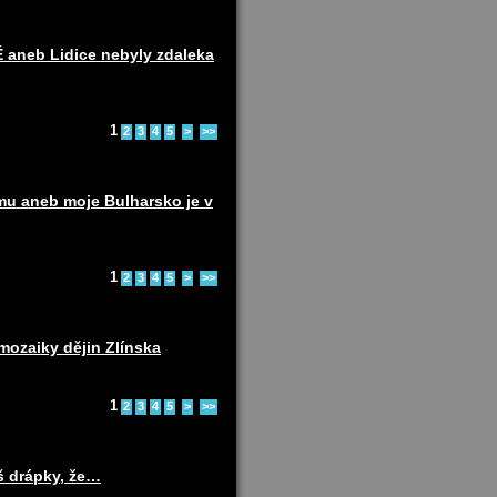
eb Lidice nebyly zdaleka
1
2
3
4
5
>
>>
u aneb moje Bulharsko je v
1
2
3
4
5
>
>>
ozaiky dějin Zlínska
1
2
3
4
5
>
>>
š drápky, že…