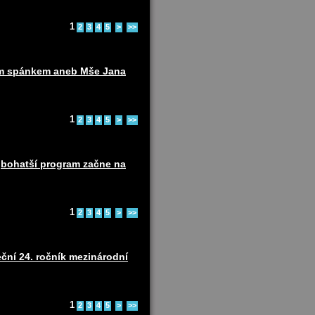
1
2
3
4
5
>
>>
ním spánkem aneb Mše Jana
1
2
3
4
5
>
>>
ejbohatší program začne na
1
2
3
4
5
>
>>
ční 24. ročník mezinárodní
1
2
3
4
5
>
>>