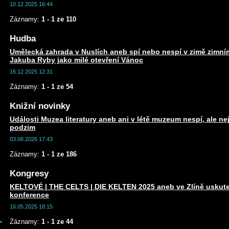
10.12.2025 16:44
Záznamy:
1 - 1 ze 110
Hudba
Umělecká zahrada v Nuslích aneb spí nebo nespí v zimě zim
Jakuba Ryby jako milé otevření Vánoc
16.12.2025 12:31
Záznamy:
1 - 1 ze 54
Knižní novinky
Události Muzea literatury aneb ani v létě muzeum nespí, ale n
podzim
03.08.2026 17:43
Záznamy:
1 - 1 ze 186
Kongresy
KELTOVÉ | THE CELTS | DIE KELTEN 2025 aneb ve Zlíně uskute
konference
16.05.2025 18:15
Záznamy:
1 - 1 ze 44