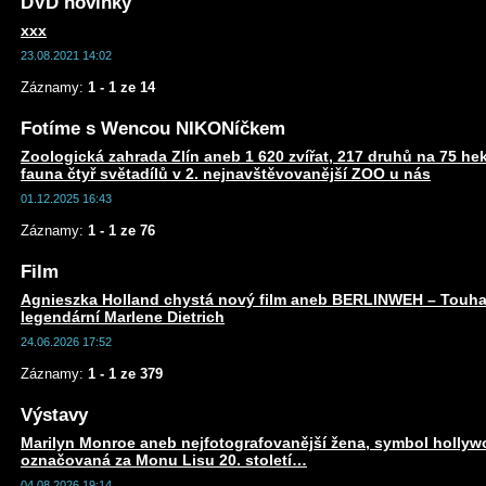
DVD novinky
xxx
23.08.2021 14:02
Záznamy:
1 - 1 ze 14
Fotíme s Wencou NIKONíčkem
Zoologická zahrada Zlín aneb 1 620 zvířat, 217 druhů na 75 he
fauna čtyř světadílů v 2. nejnavštěvovanější ZOO u nás
01.12.2025 16:43
Záznamy:
1 - 1 ze 76
Film
Agnieszka Holland chystá nový film aneb BERLINWEH – Touha
legendární Marlene Dietrich
24.06.2026 17:52
Záznamy:
1 - 1 ze 379
Výstavy
Marilyn Monroe aneb nejfotografovanější žena, symbol holly
označovaná za Monu Lisu 20. století…
04.08.2026 19:14