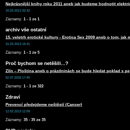
Nejkrásnější knihy roku 2011 aneb jak budeme hodnotit elektr
16.03.2013 20:32
Záznamy:
1 - 1 ze 1
archiv vše ostatní
15. veletrh erotické kultury - Erotica Sex 2009 aneb o tom, jak 
31.03.2013 16:41
Záznamy:
1 - 1 ze 5
Proč bychom se netěšili...?
Zlín – Ploština aneb o prázdninách se bude hledat poklad s 
02.07.2026 17:45
Záznamy:
1 - 1 ze 322
Zdraví
Prevencí předejdeme neštěstí (Cancer)
12.02.2013 12:09
Záznamy:
35 - 35 ze 35