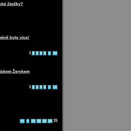
ické čtečky?
méně bylo více!
1
2
3
4
5
>
>>
pejskem Žerykem
1
2
3
4
5
>
>>
35
<<
<
31
32
33
34