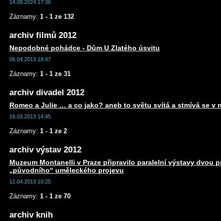
14.08.2024 17:36
Záznamy:
1 - 1 ze 132
archiv filmů 2012
Nepodobné pohádce - Dům U Zlatého úsvitu
06.04.2013 18:47
Záznamy:
1 - 1 ze 31
archiv divadel 2012
Romeo a Julie … a co jako? aneb to světu svítá a stmívá se v 
18.03.2013 14:45
Záznamy:
1 - 1 ze 2
archiv výstav 2012
Muzeum Montanelli v Praze připravilo paralelní výstavy dvou 
„původního“ uměleckého projevu
12.04.2013 10:25
Záznamy:
1 - 1 ze 70
archiv knih