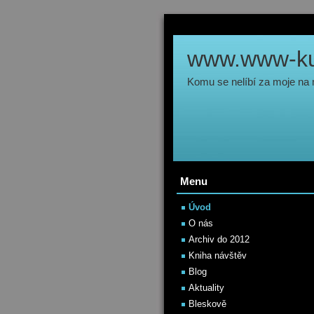
www.www-kul
Komu se nelíbí za moje na
Menu
Úvod
O nás
Archiv do 2012
Kniha návštěv
Blog
Aktuality
Bleskově