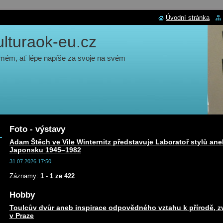
Úvodní stránka
turaok-eu.cz
 mém, ať lépe napíše za svoje na svém
Foto - výstavy
Adam Štěch ve Vile Winternitz představuje Laboratoř stylů ane
Japonsku 1945–1982
31.07.2026 17:50
Záznamy:
1 - 1 ze 422
Hobby
Toulcův dvůr aneb inspirace odpovědného vztahu k přírodě, zv
v Praze