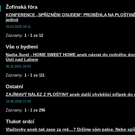
Žofínská fóra
KONFERENCE „SPŘÍZNĚNI OSUDEM“ PROBĚHLA NA PLOŠTINĚ an
jediné
26.03.2025 18:11
Záznamy:
1 - 1 ze 12
Vše o bydlení
Nadia Surel - HOME SWEET HOME aneb návrat do rodného dom
Ústí nad Labem
30.11.2021 18:53
Záznamy:
1 - 1 ze 111
Ostatní
ZAJÍMAVÝ NÁLEZ Z PLOŠTINY aneb další chybějící střípek do m
16.06.2026 17:43
Záznamy:
1 - 1 ze 296
Tlukot srdcí
Vlaštovky aneb tak zase za rok…? Držíme vám palce. Nebo spí