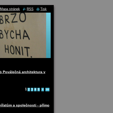
Mapa stránek
RSS
Tisk
b Poválečná architektura v
1
2
3
4
5
>
>>
ířatům a společnosti - přímo