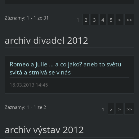
Záznamy: 1 - 1 ze 31
1
2
3
4
5
>
>>
archiv divadel 2012
Romeo a Julie … a co jako? aneb to světu
svítá a stmívá se v nás
18.03.2013 14:45
Záznamy: 1 - 1 ze 2
1
2
>
>>
archiv výstav 2012