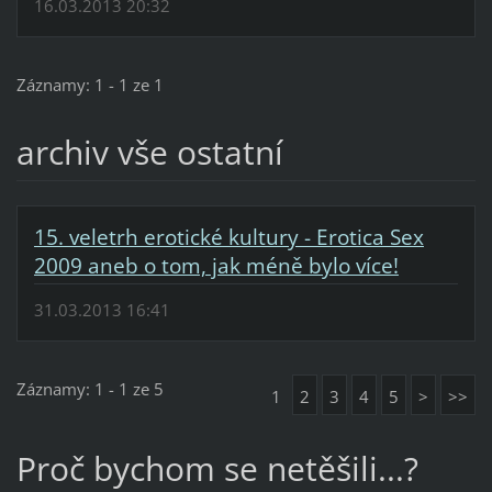
16.03.2013 20:32
Záznamy: 1 - 1 ze 1
archiv vše ostatní
15. veletrh erotické kultury - Erotica Sex
2009 aneb o tom, jak méně bylo více!
31.03.2013 16:41
Záznamy: 1 - 1 ze 5
1
2
3
4
5
>
>>
Proč bychom se netěšili...?