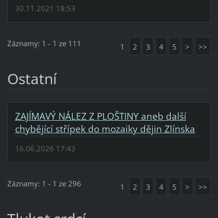
30.11.2021 18:53
Záznamy: 1 - 1 ze 111
1
2
3
4
5
>
>>
Ostatní
ZAJÍMAVÝ NÁLEZ Z PLOŠTINY aneb další
chybějící střípek do mozaiky dějin Zlínska
16.06.2026 17:43
Záznamy: 1 - 1 ze 296
1
2
3
4
5
>
>>