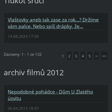
Tlukot srdcí
Vlaštovky aneb tak zase za rok…? Držíme
vám palce. Nebo spíš drápky, že…
14.08.2024 17:36
Záznamy: 1 - 1 ze 132
1
2
3
4
5
>
>>
archiv filmů 2012
Nepodobné pohádce - Dům U Zlatého
úsvitu
06.04.2013 18:47