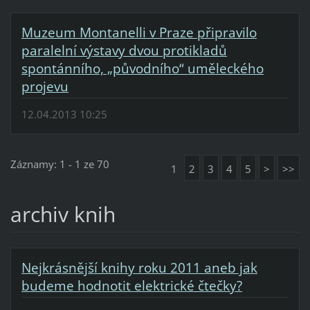
Muzeum Montanelli v Praze připravilo
paralelní výstavy dvou protikladů
spontánního, „původního“ uměleckého
projevu
12.04.2013 10:25
Záznamy: 1 - 1 ze 70
1
2
3
4
5
>
>>
archiv knih
Nejkrásnější knihy roku 2011 aneb jak
budeme hodnotit elektrické čtečky?