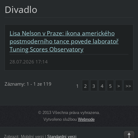
Divadlo
Lisa Nelson v Praze: ikona amerického
postmoderního tance povede laboratoř
Tuning Scores Observatory
28.07.2026 17:14
Záznamy: 1 - 1 ze 119
1
2
3
4
5
>
>>
© 2013 Všechna práva vyhrazena.
Vytvořeno službou
Webnode
Zobrazit:
Mobilní verzi
|
Standardní verzi