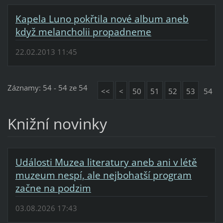
Kapela Luno pokřtila nové album aneb
když melancholii propadneme
22.02.2013 11:45
Záznamy: 54 - 54 ze 54
<<
<
50
51
52
53
54
Knižní novinky
Události Muzea literatury aneb ani v létě
muzeum nespí, ale nejbohatší program
začne na podzim
03.08.2026 17:43