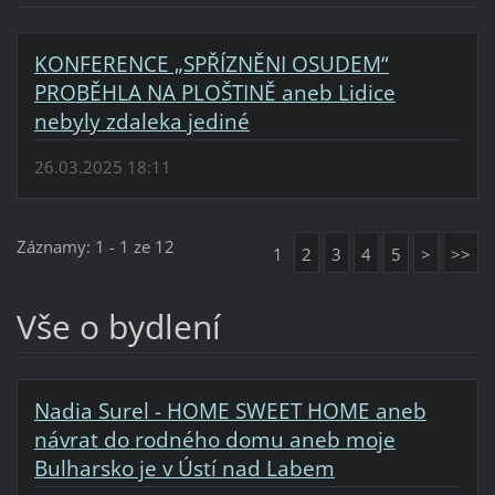
KONFERENCE „SPŘÍZNĚNI OSUDEM“
PROBĚHLA NA PLOŠTINĚ aneb Lidice
nebyly zdaleka jediné
26.03.2025 18:11
Záznamy: 1 - 1 ze 12
1
2
3
4
5
>
>>
Vše o bydlení
Nadia Surel - HOME SWEET HOME aneb
návrat do rodného domu aneb moje
Bulharsko je v Ústí nad Labem