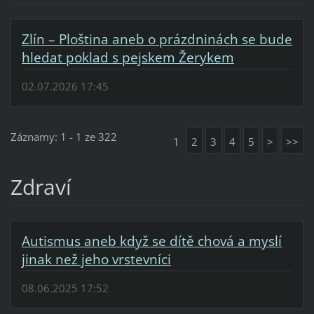
Zlín – Ploština aneb o prázdninách se bude
hledat poklad s pejskem Žerykem
02.07.2026 17:45
Záznamy: 1 - 1 ze 322
1
2
3
4
5
>
>>
Zdraví
Autismus aneb když se dítě chová a myslí
jinak než jeho vrstevníci
08.06.2025 17:52