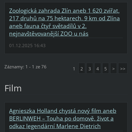
Zoologická zahrada Zlín aneb 1 620 zvířat,
217 druhů na 75 hektarech, 9 km od Zlína
aneb fauna čtyř světadílů v 2.
nejnavštěvovanější ZOO u nás
01.12.2025 16:43
Záznamy: 1 - 1 ze 76
1
2
3
4
5
>
>>
Film
Agnieszka Holland chystá nový film aneb
BERLINWEH – Touha po domově, život a
odkaz legendární Marlene Dietrich