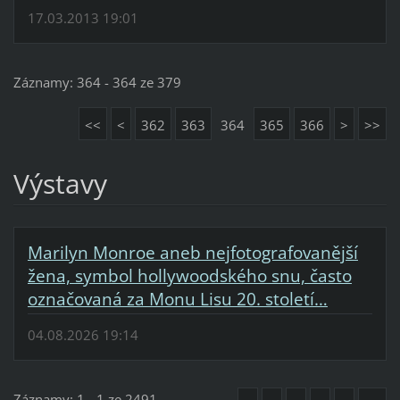
17.03.2013 19:01
Záznamy: 364 - 364 ze 379
<<
<
362
363
364
365
366
>
>>
Výstavy
Marilyn Monroe aneb nejfotografovanější
žena, symbol hollywoodského snu, často
označovaná za Monu Lisu 20. století…
04.08.2026 19:14
Záznamy: 1 - 1 ze 2491