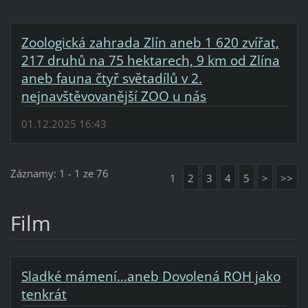
Zoologická zahrada Zlín aneb 1 620 zvířat,
217 druhů na 75 hektarech, 9 km od Zlína
aneb fauna čtyř světadílů v 2.
nejnavštěvovanější ZOO u nás
01.12.2025 16:43
Záznamy: 1 - 1 ze 76
1
2
3
4
5
>
>>
Film
Sladké mámení...aneb Dovolená ROH jako
tenkrát