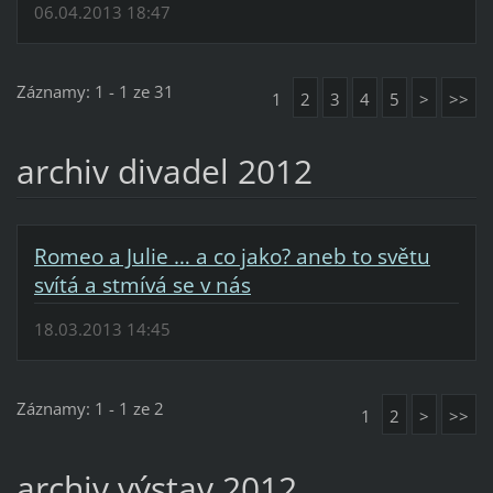
06.04.2013 18:47
Záznamy: 1 - 1 ze 31
1
2
3
4
5
>
>>
archiv divadel 2012
Romeo a Julie … a co jako? aneb to světu
svítá a stmívá se v nás
18.03.2013 14:45
Záznamy: 1 - 1 ze 2
1
2
>
>>
archiv výstav 2012