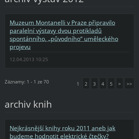
Muzeum Montanelli v Praze připravilo
paralelní výstavy dvou protikladů
spontánního, „původního“ uměleckého
projevu
12.04.2013 10:25
Záznamy: 1 - 1 ze 70
1
2
3
4
5
>
>>
archiv knih
Nejkrásnější knihy roku 2011 aneb jak
budeme hodnotit elektrické čtečky?