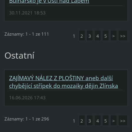
Bulharsko je v Ústí nad Labem
30.11.2021 18:53
Záznamy: 1 - 1 ze 111
1
2
3
4
5
>
>>
Ostatní
ZAJÍMAVÝ NÁLEZ Z PLOŠTINY aneb další
chybějící střípek do mozaiky dějin Zlínska
16.06.2026 17:43
Záznamy: 1 - 1 ze 296
1
2
3
4
5
>
>>