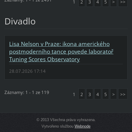
1
2
3
4
5
>
>>
Divadlo
Lisa Nelson v Praze: ikona amerického
postmoderního tance povede laboratoř
Tuning Scores Observatory
28.07.2026 17:14
Záznamy: 1 - 1 ze 119
1
2
3
4
5
>
>>
© 2013 Všechna práva vyhrazena.
Vytvořeno službou
Webnode