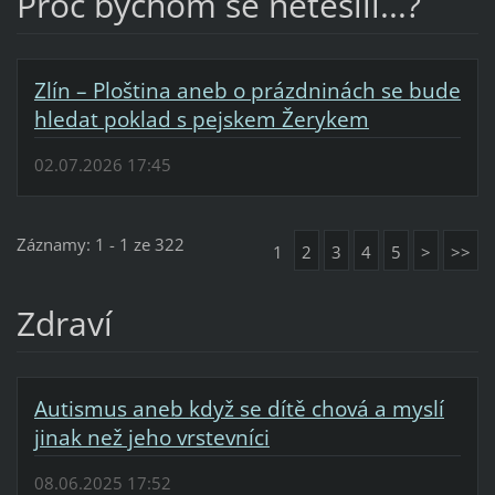
Proč bychom se netěšili...?
Zlín – Ploština aneb o prázdninách se bude
hledat poklad s pejskem Žerykem
02.07.2026 17:45
Záznamy: 1 - 1 ze 322
1
2
3
4
5
>
>>
Zdraví
Autismus aneb když se dítě chová a myslí
jinak než jeho vrstevníci
08.06.2025 17:52