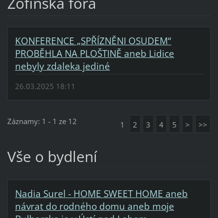
Žofínská fóra
KONFERENCE „SPŘÍZNĚNI OSUDEM“
PROBĚHLA NA PLOŠTINĚ aneb Lidice
nebyly zdaleka jediné
26.03.2025 18:11
Záznamy: 1 - 1 ze 12
1
2
3
4
5
>
>>
Vše o bydlení
Nadia Surel - HOME SWEET HOME aneb
návrat do rodného domu aneb moje