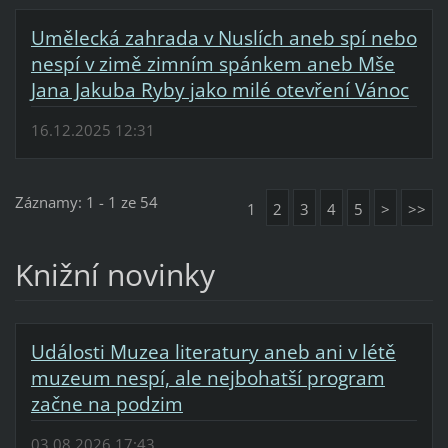
Umělecká zahrada v Nuslích aneb spí nebo
nespí v zimě zimním spánkem aneb Mše
Jana Jakuba Ryby jako milé otevření Vánoc
16.12.2025 12:31
Záznamy: 1 - 1 ze 54
1
2
3
4
5
>
>>
Knižní novinky
Události Muzea literatury aneb ani v létě
muzeum nespí, ale nejbohatší program
začne na podzim
03.08.2026 17:43