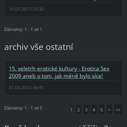
16.03.2013 20:32
Záznamy: 1 - 1 ze 1
archiv vše ostatní
15. veletrh erotické kultury - Erotica Sex
2009 aneb o tom, jak méně bylo více!
31.03.2013 16:41
Záznamy: 1 - 1 ze 5
1
2
3
4
5
>
>>