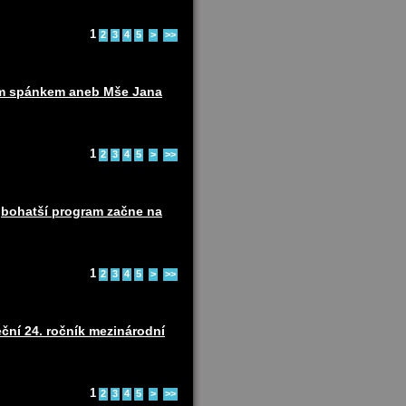
1
2
3
4
5
>
>>
ním spánkem aneb Mše Jana
1
2
3
4
5
>
>>
ejbohatší program začne na
1
2
3
4
5
>
>>
ční 24. ročník mezinárodní
1
2
3
4
5
>
>>