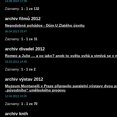
14.08.2024 17:36
Záznamy:
1 - 1 ze 132
archiv filmů 2012
Nepodobné pohádce - Dům U Zlatého úsvitu
06.04.2013 18:47
Záznamy:
1 - 1 ze 31
archiv divadel 2012
Romeo a Julie … a co jako? aneb to světu svítá a stmívá se v 
18.03.2013 14:45
Záznamy:
1 - 1 ze 2
archiv výstav 2012
Muzeum Montanelli v Praze připravilo paralelní výstavy dvou 
„původního“ uměleckého projevu
12.04.2013 10:25
Záznamy:
1 - 1 ze 70
archiv knih