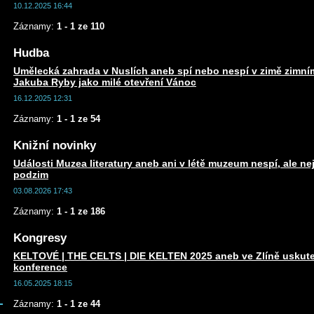
10.12.2025 16:44
Záznamy:
1 - 1 ze 110
Hudba
Umělecká zahrada v Nuslích aneb spí nebo nespí v zimě zim
Jakuba Ryby jako milé otevření Vánoc
16.12.2025 12:31
Záznamy:
1 - 1 ze 54
Knižní novinky
Události Muzea literatury aneb ani v létě muzeum nespí, ale n
podzim
03.08.2026 17:43
Záznamy:
1 - 1 ze 186
Kongresy
KELTOVÉ | THE CELTS | DIE KELTEN 2025 aneb ve Zlíně uskute
konference
16.05.2025 18:15
Záznamy:
1 - 1 ze 44