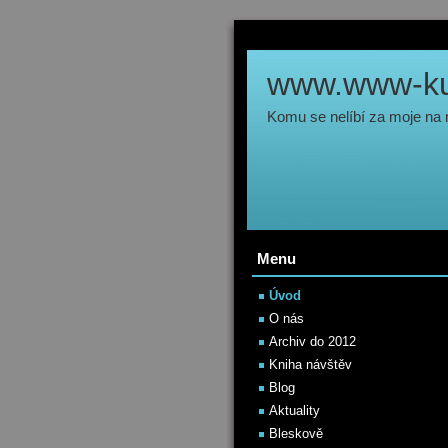
www.www-kul
Komu se nelíbí za moje na
Menu
Úvod
O nás
Archiv do 2012
Kniha návštěv
Blog
Aktuality
Bleskově