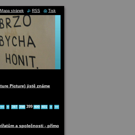
Mapa stránek
RSS
Tisk
ture Picture) jistě známe
399
<<
<
397
398
400
401
>
>>
ířatům a společnosti - přímo