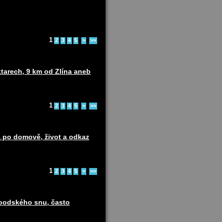
1
2
3
4
5
>
>>
ktarech, 9 km od Zlína aneb
1
2
3
4
5
>
>>
 po domově, život a odkaz
1
2
3
4
5
>
>>
woodského snu, často