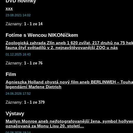
DVD novinky
xxx
23.08.2021 14:02
Záznamy:
1 - 1 ze 14
Fotíme s Wencou NIKONíčkem
Zoologická zahrada Zlín aneb 1 620 zvířat, 217 druhů na 75 he
fauna čtyř světadílů v 2. nejnavštěvovanější ZOO u nás
01.12.2025 16:43
Záznamy:
1 - 1 ze 76
Film
Agnieszka Holland chystá nový film aneb BERLINWEH – Touha
legendární Marlene Dietrich
24.06.2026 17:52
Záznamy:
1 - 1 ze 379
Výstavy
Marilyn Monroe aneb nejfotografovanější žena, symbol holly
označovaná za Monu Lisu 20. století…
04.08.2026 19:14