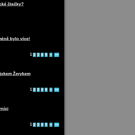
ické čtečky?
méně bylo více!
1
2
3
4
5
>
>>
pejskem Žerykem
1
2
3
4
5
>
>>
vníci
1
2
3
4
5
>
>>