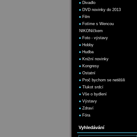
Divadlo
DVD novinky do 2013
Film
Fotíme s Wencou
NIKONíčkem
Foto - výstavy
Hobby
Hudba
Knižní novinky
Kongresy
Ostatní
Proč bychom se netěšili
Tlukot srdcí
Vše o bydlení
Výstavy
Zdraví
Fóra
Vyhledávání