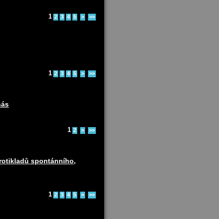
1
2
3
4
5
>
>>
1
2
3
4
5
>
>>
nás
1
2
>
>>
protikladů spontánního,
1
2
3
4
5
>
>>