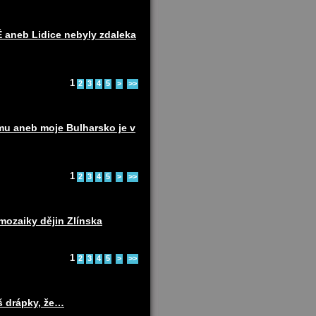
eb Lidice nebyly zdaleka
1
2
3
4
5
>
>>
u aneb moje Bulharsko je v
1
2
3
4
5
>
>>
ozaiky dějin Zlínska
1
2
3
4
5
>
>>
š drápky, že…