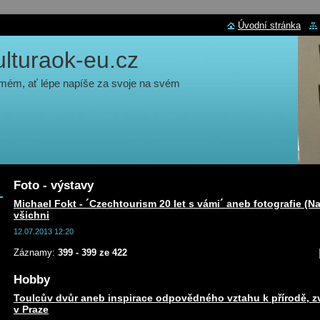
Úvodní stránka
turaok-eu.cz
 mém, ať lépe napíše za svoje na svém
Foto - výstavy
Michael Fokt - ´Czechtourism 20 let s vámi´ aneb fotografie (Na
všichni
12.07.2013 12:20
Záznamy:
399 - 399 ze 422
Hobby
Toulcův dvůr aneb inspirace odpovědného vztahu k přírodě, zv
v Praze