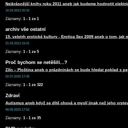
Nejkrásnější knihy roku 2011 aneb jak budeme hodnotit elektr
16.03.2013 20:32
Záznamy:
1 - 1 ze 1
archiv vše ostatní
15. veletrh erotické kultury - Erotica Sex 2009 aneb o tom, jak 
31.03.2013 16:41
Záznamy:
1 - 1 ze 5
Proč bychom se netěšili...?
Zlín – Ploština aneb o prázdninách se bude hledat poklad s 
02.07.2026 17:45
Záznamy:
1 - 1 ze 322
Zdraví
Autismus aneb když se dítě chová a myslí jinak než jeho vrste
08.06.2025 17:52
Záznamy:
1 - 1 ze 35