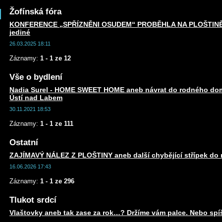
Žofínská fóra
KONFERENCE „SPŘÍZNĚNI OSUDEM“ PROBĚHLA NA PLOŠTINĚ an
jediné
26.03.2025 18:11
Záznamy:
1 - 1 ze 12
Vše o bydlení
Nadia Surel - HOME SWEET HOME aneb návrat do rodného dom
Ústí nad Labem
30.11.2021 18:53
Záznamy:
1 - 1 ze 111
Ostatní
ZAJÍMAVÝ NÁLEZ Z PLOŠTINY aneb další chybějící střípek do m
16.06.2026 17:43
Záznamy:
1 - 1 ze 296
Tlukot srdcí
Vlaštovky aneb tak zase za rok…? Držíme vám palce. Nebo spí