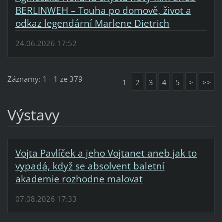
BERLINWEH – Touha po domově, život a
odkaz legendární Marlene Dietrich
24.06.2026 17:52
Záznamy: 1 - 1 ze 379
1
2
3
4
5
>
>>
Výstavy
Vojta Pavlíček a jeho Vojtanet aneb jak to
vypadá, když se absolvent baletní
akademie rozhodne malovat
07.08.2026 17:33