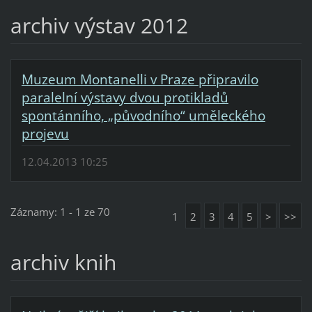
archiv výstav 2012
Muzeum Montanelli v Praze připravilo
paralelní výstavy dvou protikladů
spontánního, „původního“ uměleckého
projevu
12.04.2013 10:25
Záznamy: 1 - 1 ze 70
1
2
3
4
5
>
>>
archiv knih