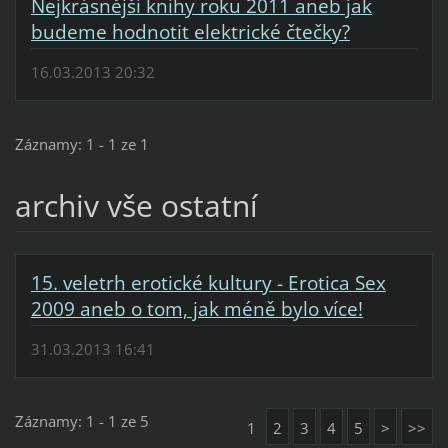
Nejkrásnější knihy roku 2011 aneb jak
budeme hodnotit elektrické čtečky?
16.03.2013 20:32
Záznamy: 1 - 1 ze 1
archiv vše ostatní
15. veletrh erotické kultury - Erotica Sex
2009 aneb o tom, jak méně bylo více!
31.03.2013 16:41
Záznamy: 1 - 1 ze 5
1
2
3
4
5
>
>>