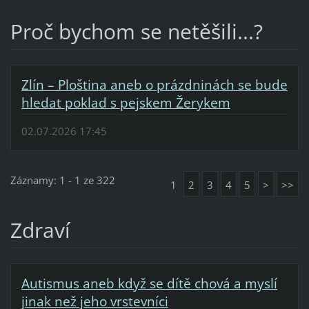
Proč bychom se netěšili...?
Zlín – Ploština aneb o prázdninách se bude
hledat poklad s pejskem Žerykem
02.07.2026 17:45
Záznamy: 1 - 1 ze 322
1
2
3
4
5
>
>>
Zdraví
Autismus aneb když se dítě chová a myslí
jinak než jeho vrstevníci