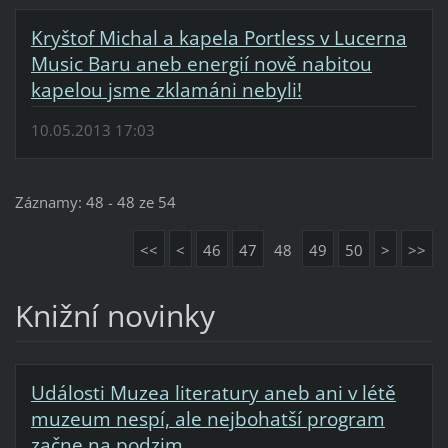
Kryštof Michal a kapela Portless v Lucerna
Music Baru aneb energií nově nabitou
kapelou jsme zklamáni nebyli!
10.05.2013 17:03
Záznamy: 48 - 48 ze 54
<<
<
46
47
48
49
50
>
>>
Knižní novinky
Události Muzea literatury aneb ani v létě
muzeum nespí, ale nejbohatší program
začne na podzim