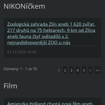
NIKONíčkem
Zoologická zahrada Zlín aneb 1 620 zvířat,
217 druhů na 75 hektarech, 9 km od Zlína
aneb fauna čtyř světadílů v 2.
nejnavštěvovanější ZOO u nás
01.12.2025 16:43
Záznamy: 1 - 1 ze 76
1
2
3
4
5
>
>>
Film
Agnieszka Holland chystá nový film aneb