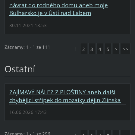
návrat do rodného domu aneb moje
Bulharsko je v Ústí nad Labem
30.11.2021 18:53
Záznamy: 1 - 1 ze 111
1
2
3
4
5
>
>>
Ostatní
ZAJÍMAVÝ NÁLEZ Z PLOŠTINY aneb další
chybějící střípek do mozaiky dějin Zlínska
16.06.2026 17:43
Záznamy: 1 - 1 ze 296