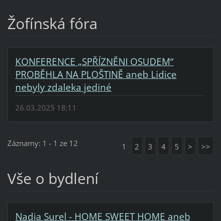
Žofínská fóra
KONFERENCE „SPŘÍZNĚNI OSUDEM“
PROBĚHLA NA PLOŠTINĚ aneb Lidice
nebyly zdaleka jediné
26.03.2025 18:11
Záznamy: 1 - 1 ze 12
1
2
3
4
5
>
>>
Vše o bydlení
Nadia Surel - HOME SWEET HOME aneb