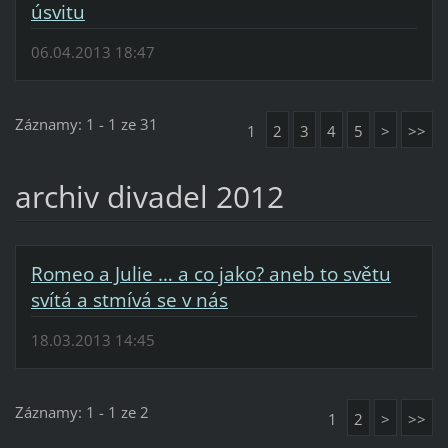
úsvitu
06.04.2013 18:47
Záznamy: 1 - 1 ze 31
1
2
3
4
5
>
>>
archiv divadel 2012
Romeo a Julie … a co jako? aneb to světu
svítá a stmívá se v nás
18.03.2013 14:45
Záznamy: 1 - 1 ze 2
1
2
>
>>