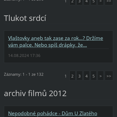
1
2
3
4
5
>
>>
Tlukot srdcí
Vlaštovky aneb tak zase za rok…? Držíme
vám palce. Nebo spíš drápky, že…
14.08.2024 17:36
Záznamy: 1 - 1 ze 132
1
2
3
4
5
>
>>
archiv filmů 2012
Nepodobné pohádce - Dům U Zlatého