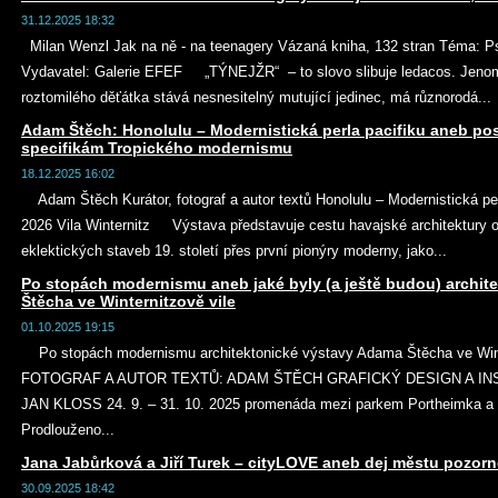
31.12.2025 18:32
Milan Wenzl Jak na ně - na teenagery Vázaná kniha, 132 stran Téma: 
Vydavatel: Galerie EFEF „TÝNEJŽR“ – to slovo slibuje ledacos. Jenom 
roztomilého děťátka stává nesnesitelný mutující jedinec, má různorodá...
Adam Štěch: Honolulu – Modernistická perla pacifiku aneb po
specifikám Tropického modernismu
18.12.2025 16:02
Adam Štěch Kurátor, fotograf a autor textů Honolulu – Modernistická perl
2026 Vila Winternitz Výstava představuje cestu havajské architektury 
eklektických staveb 19. století přes první pionýry moderny, jako...
Po stopách modernismu aneb jaké byly (a ještě budou) archit
Štěcha ve Winternitzově vile
01.10.2025 19:15
Po stopách modernismu architektonické výstavy Adama Štěcha ve Win
FOTOGRAF A AUTOR TEXTŮ: ADAM ŠTĚCH GRAFICKÝ DESIGN A IN
JAN KLOSS 24. 9. – 31. 10. 2025 promenáda mezi parkem Portheimka a
Prodlouženo...
Jana Jabůrková a Jiří Turek – cityLOVE aneb dej městu pozornos
30.09.2025 18:42