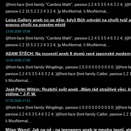
@font-face {font-family:"Cambria Math"; panose-1:2 4 5 3 5 4 6 3 2 4; }@fon
panose-1:2 15 5 2 2 2 4 3 2 4; }p.MsoNormal, li.MsoNormal,...
Leica Gallery aneb co se děje, když Bůh odvrátí na chvíli tvář a
pravou chvíli na pravém místě
13.05.2026 10:58
@font-face {font-family:"Cambria Math"; panose-1:2 4 5 3 5 4 6 3 2 4; }@fon
panose-1:2 15 5 2 2 2 4 3 2 4; }p.MsoNormal, li.MsoNormal,...
ADAM ŠTĚCH: Na rozcestí aneb 8 domů rané japonské moderny 
10.04.2026 17:00
@font-face {font-family:Wingdings; panose-1:5 0 0 0 0 0 0 0 0 0; }@font-f
panose-1:2 4 5 3 5 4 6 3 2 4; }@font-face {font-family:Calibri; panose-1:2
li.MsoNormal,...
Joel-Peter Witkin: Rozbitý svět aneb „Mám rád strašlivé věci, k
vidíme.“ J-P. W.
07.03.2026 17:21
@font-face {font-family:Wingdings; panose-1:5 0 0 0 0 0 0 0 0 0; }@font-f
panose-1:2 4 5 3 5 4 6 3 2 4; }@font-face {font-family:Calibri; panose-1:2
li.MsoNormal,...
Milan Wenzl: Jak na ně - na teenagery aneb je mnoho teorií, al