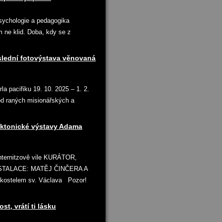
Psychologie a pedagogika
ne klid. Doba, kdy se z
slední fotovýstava věnovaná
a pacifiku 19. 10. 2025 – 1. 2.
od raných misionářských a
ektonické výstavy Adama
ternitzově vile KURÁTOR,
STALACE: MATĚJ ČINČERA A
 kostelem sv. Václava Pozor!
t, vrátí ti lásku