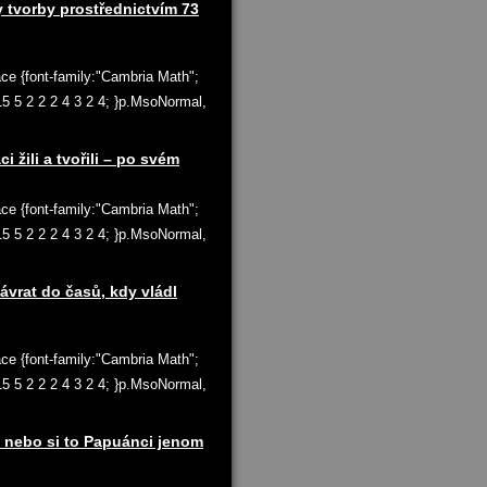
 tvorby prostřednictvím 73
ace {font-family:"Cambria Math";
 15 5 2 2 2 4 3 2 4; }p.MsoNormal,
ili a tvořili – po svém
ace {font-family:"Cambria Math";
 15 5 2 2 2 4 3 2 4; }p.MsoNormal,
návrat do časů, kdy vládl
ace {font-family:"Cambria Math";
 15 5 2 2 2 4 3 2 4; }p.MsoNormal,
 nebo si to Papuánci jenom