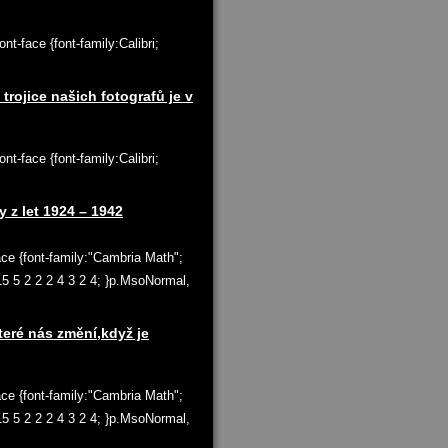
t-face {font-family:Calibri;
 trojice našich fotografů je v
t-face {font-family:Calibri;
z let 1924 – 1942
ace {font-family:"Cambria Math";
 15 5 2 2 2 4 3 2 4; }p.MsoNormal,
teré nás změní,když je
ace {font-family:"Cambria Math";
 15 5 2 2 2 4 3 2 4; }p.MsoNormal,