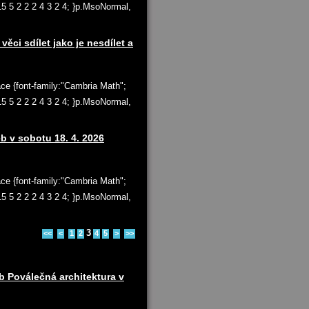
 15 5 2 2 2 4 3 2 4; }p.MsoNormal,
ci sdílet jako je nesdílet a
ace {font-family:"Cambria Math";
 15 5 2 2 2 4 3 2 4; }p.MsoNormal,
 sobotu 18. 4. 2026
ace {font-family:"Cambria Math";
 15 5 2 2 2 4 3 2 4; }p.MsoNormal,
3
<<
<
1
2
4
5
>
>>
b Poválečná architektura v