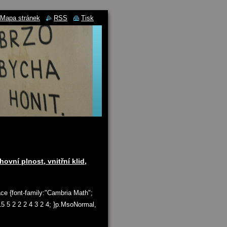
Mapa stránek
RSS
Tisk
vní plnost, vnitřní klid,
ace {font-family:"Cambria Math";
 15 5 2 2 2 4 3 2 4; }p.MsoNormal,