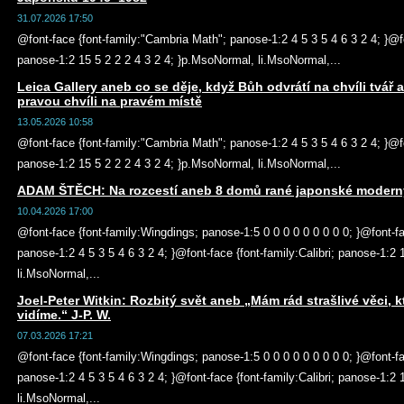
31.07.2026 17:50
@font-face {font-family:"Cambria Math"; panose-1:2 4 5 3 5 4 6 3 2 4; }@fon
panose-1:2 15 5 2 2 2 4 3 2 4; }p.MsoNormal, li.MsoNormal,...
Leica Gallery aneb co se děje, když Bůh odvrátí na chvíli tvář a
pravou chvíli na pravém místě
13.05.2026 10:58
@font-face {font-family:"Cambria Math"; panose-1:2 4 5 3 5 4 6 3 2 4; }@fon
panose-1:2 15 5 2 2 2 4 3 2 4; }p.MsoNormal, li.MsoNormal,...
ADAM ŠTĚCH: Na rozcestí aneb 8 domů rané japonské moderny 
10.04.2026 17:00
@font-face {font-family:Wingdings; panose-1:5 0 0 0 0 0 0 0 0 0; }@font-f
panose-1:2 4 5 3 5 4 6 3 2 4; }@font-face {font-family:Calibri; panose-1:2
li.MsoNormal,...
Joel-Peter Witkin: Rozbitý svět aneb „Mám rád strašlivé věci, k
vidíme.“ J-P. W.
07.03.2026 17:21
@font-face {font-family:Wingdings; panose-1:5 0 0 0 0 0 0 0 0 0; }@font-f
panose-1:2 4 5 3 5 4 6 3 2 4; }@font-face {font-family:Calibri; panose-1:2
li.MsoNormal,...