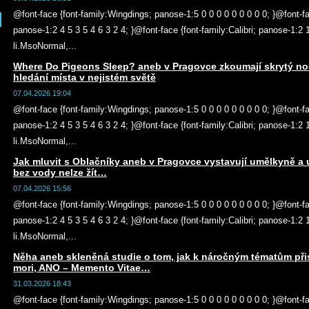
@font-face {font-family:Wingdings; panose-1:5 0 0 0 0 0 0 0 0 0; }@font-f
panose-1:2 4 5 3 5 4 6 3 2 4; }@font-face {font-family:Calibri; panose-1:2
li.MsoNormal,...
Where Do Pigeons Sleep? aneb v Pragovce zkoumají skrytý nočn
hledání místa v nejistém světě
07.04.2026 19:04
@font-face {font-family:Wingdings; panose-1:5 0 0 0 0 0 0 0 0 0; }@font-f
panose-1:2 4 5 3 5 4 6 3 2 4; }@font-face {font-family:Calibri; panose-1:2
li.MsoNormal,...
Jak mluvit s Oblačníky aneb v Pragovce vystavují umělkyně a u
bez vody nelze žít…
07.04.2026 15:56
@font-face {font-family:Wingdings; panose-1:5 0 0 0 0 0 0 0 0 0; }@font-f
panose-1:2 4 5 3 5 4 6 3 2 4; }@font-face {font-family:Calibri; panose-1:2
li.MsoNormal,...
Něha aneb skleněná studie o tom, jak k náročným tématům př
mori, ANO – Memento Vitae…
31.03.2026 18:43
@font-face {font-family:Wingdings; panose-1:5 0 0 0 0 0 0 0 0 0; }@font-f