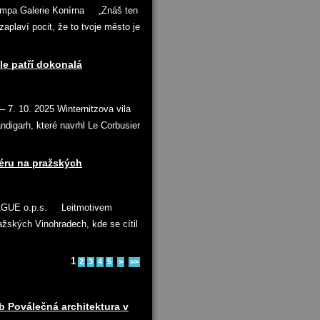
Kampa Galerie Konírna „Znáš ten
aplaví pocit, že to tvoje město je
 patří dokonalá
 10. 2025 Winternitzova vila
ndigarh, které navrhl Le Corbusier
iéru na pražských
RAGUE o.p.s. Leitmotivem
ražských Vinohradech, kde se cítil
1
2
3
4
5
>
>>
b Poválečná architektura v