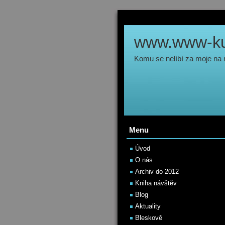
www.www-kul
Komu se nelíbí za moje na
Menu
Úvod
O nás
Archiv do 2012
Kniha návštěv
Blog
Aktuality
Bleskově