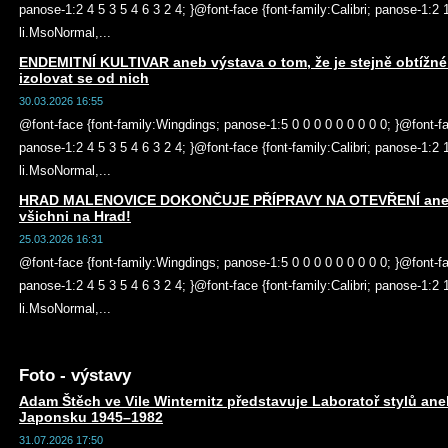
panose-1:2 4 5 3 5 4 6 3 2 4; }@font-face {font-family:Calibri; panose-1:2
li.MsoNormal,...
ENDEMITNÍ KULTIVAR aneb výstava o tom, že je stejně obtížné vě
izolovat se od nich
30.03.2026 16:55
@font-face {font-family:Wingdings; panose-1:5 0 0 0 0 0 0 0 0 0; }@font-f
panose-1:2 4 5 3 5 4 6 3 2 4; }@font-face {font-family:Calibri; panose-1:2
li.MsoNormal,...
HRAD MALENOVICE DOKONČUJE PŘÍPRAVY NA OTEVŘENÍ aneb v
všichni na Hrad!
25.03.2026 16:31
@font-face {font-family:Wingdings; panose-1:5 0 0 0 0 0 0 0 0 0; }@font-f
panose-1:2 4 5 3 5 4 6 3 2 4; }@font-face {font-family:Calibri; panose-1:2
li.MsoNormal,...
Foto - výstavy
Adam Štěch ve Vile Winternitz představuje Laboratoř stylů ane
Japonsku 1945–1982
31.07.2026 17:50