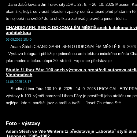
Jana Jabůrková a Jiří Turek cityLOVE 27. 9. – 26. 10. 2025 Museum 
okamžik, když se vracíš letadlem zpátky domů a těsně před přistáním tě z
to nejlepší na světě? Je to chvilka a zažíváš ji právě a jenom těch...
CHANDIGARH: SEN O DOKONALÉM MĚSTĚ aneb k dokonalé vile
architektura
03.09.2025 10:40
Adam Štěch CHANDIGARH: SEN O DOKONALÉM MĚSTĚ 8. 6. 2024 – 7.
Výstava fotografií přibližuje jedinečnou architekturu indického města Cha
jako modernistickou utopii 20. století. Expozice představuje...
Studio / Libor Fára 100 aneb výstava o prostředí autorova atel
Vinohradech
11.08.2025 18:17
Studio / Libor Fára 100 19. 6. 2025 - 14. 9. 2025 LEICA GALLERY P
výstavy k 100. výročí narození Libora Fáry je prostředí jeho ateliéru na p
nejlépe, kde si pouštěl jazz a tvořil a tvořil… Josef Chuchma Sté...
Foto - výstavy
Adam Štěch ve Vile Winternitz představuje Laboratoř stylů ane
Japonsku 1945–1982