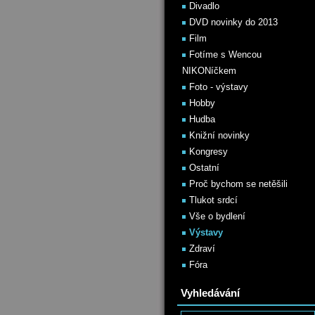
Divadlo
DVD novinky do 2013
Film
Fotíme s Wencou
NIKONíčkem
Foto - výstavy
Hobby
Hudba
Knižní novinky
Kongresy
Ostatní
Proč bychom se netěšili
Tlukot srdcí
Vše o bydlení
Výstavy
Zdraví
Fóra
Vyhledávání