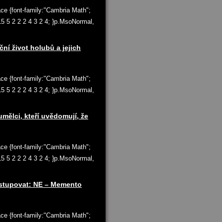
ace {font-family:"Cambria Math";
 15 5 2 2 2 4 3 2 4; }p.MsoNormal,
í život holubů a jejich
ace {font-family:"Cambria Math";
 15 5 2 2 2 4 3 2 4; }p.MsoNormal,
mělci, kteří uvědomují, že
ace {font-family:"Cambria Math";
 15 5 2 2 2 4 3 2 4; }p.MsoNormal,
istupovat: NE – Memento
ace {font-family:"Cambria Math";