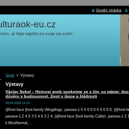
Úvodní stránka
turaok-eu.cz
 mém, ať lépe napíše za svoje na svém
Úvod
>
Výstavy
Výstavy
Václav Sokol – Hojnost aneb spokojme se s tím, co máme: ducho
důvěru v budoucnost, život v lásce a štědrosti
28.04.2026 14:13
@font-face {font-family:Wingdings; panose-1:5 0 0 0 0 0 0 0 0 0; }@font-f
panose-1:2 4 5 3 5 4 6 3 2 4; }@font-face {font-family:Calibri; panose-1:2
li.MsoNormal,...