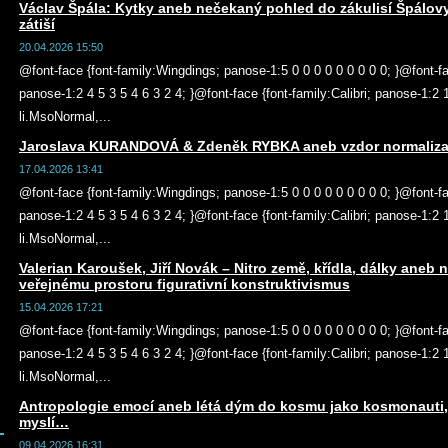
Václav Špála: Kytky aneb nečekaný pohled do zákulisí Špálovy
zátiší
20.04.2026 15:50
@font-face {font-family:Wingdings; panose-1:5 0 0 0 0 0 0 0 0 0; }@font-f
panose-1:2 4 5 3 5 4 6 3 2 4; }@font-face {font-family:Calibri; panose-1:2
li.MsoNormal,...
Jaroslava KURANDOVÁ & Zdeněk RYBKA aneb vzdor normalizaci ž
17.04.2026 13:41
@font-face {font-family:Wingdings; panose-1:5 0 0 0 0 0 0 0 0 0; }@font-f
panose-1:2 4 5 3 5 4 6 3 2 4; }@font-face {font-family:Calibri; panose-1:2
li.MsoNormal,...
Valerian Karoušek, Jiří Novák – Nitro země, křídla, dálky aneb 
veřejnému prostoru figurativní konstruktivismus
15.04.2026 17:21
@font-face {font-family:Wingdings; panose-1:5 0 0 0 0 0 0 0 0 0; }@font-f
panose-1:2 4 5 3 5 4 6 3 2 4; }@font-face {font-family:Calibri; panose-1:2
li.MsoNormal,...
Antropologie emocí aneb létá dým do kosmu jako kosmonauti,
myslí…
09.04.2026 16:31