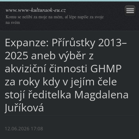
www.www-kulturaok-eu.cz
Komu se nelíbí za moje na mém, ať lépe napíše za svoje
na svém
Expanze: Přírůstky 2013–
2025 aneb výběr z
akviziční činnosti GHMP
za roky kdy v jejím čele
stojí ředitelka Magdalena
Juříková
12.06.2026 17:08