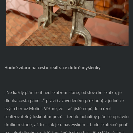
Hodně zdaru na cestu realizace dobré myšlenky
„Ne každý plán se ihned skutkem stane, od slova ke skutku, je
dlouhá cesta pane…“ praví (v zavedeném překladu) v jedné ze
svých her už Molier. Věřme, že – ač jistě nepůjde o úkol
realizovatelný lusknutím prstů – tenhle bohulibý plán se opravdu
skutkem stane, ač to – jak je u nás zvykem – bude skutečně pouť
na velmi dlouhou a jistě i značně trnitou trať. Ale stálá výstava