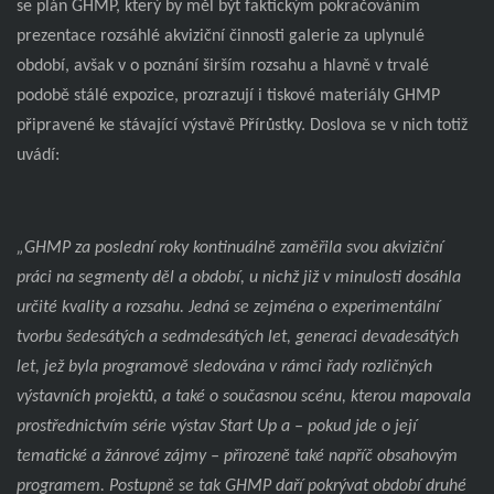
se plán GHMP, který by měl být faktickým pokračováním
prezentace rozsáhlé akviziční činnosti galerie za uplynulé
období, avšak v o poznání širším rozsahu a hlavně v trvalé
podobě stálé expozice, prozrazují i tiskové materiály GHMP
připravené ke stávající výstavě Přírůstky. Doslova se v nich totiž
uvádí:
„GHMP za poslední roky kontinuálně zaměřila svou akviziční
práci na segmenty děl a období, u nichž již v minulosti dosáhla
určité kvality a rozsahu. Jedná se zejména o experimentální
tvorbu šedesátých a sedmdesátých let, generaci devadesátých
let, jež byla programově sledována v rámci řady rozličných
výstavních projektů, a také o současnou scénu, kterou mapovala
prostřednictvím série výstav Start Up a – pokud jde o její
tematické a žánrové zájmy – přirozeně také napříč obsahovým
programem. Postupně se tak GHMP daří pokrývat období druhé