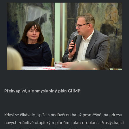
Překvapivý, ale smysluplný plán GHMP
Kdysi se říkávalo, spíše s nedůvěrou ba až posměšně, na adresu
nových zdánlivě utopickým plánům „plán-eroplán“. Proslýchající