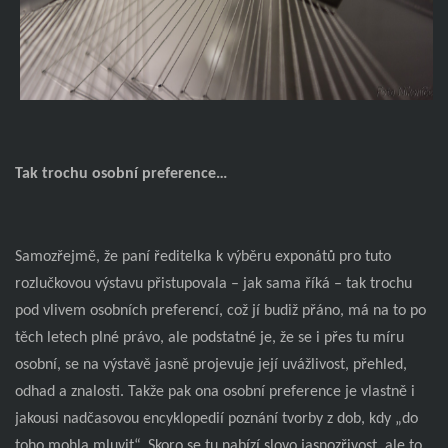
Tak trochu osobní preference…
Samozřejmě, že paní ředitelka k výběru exponátů pro tuto
rozlučkovou výstavu přistupovala – jak sama říká – tak trochu
pod vlivem osobních preferencí, což jí budiž přáno, má na to po
těch letech plné právo, ale podstatné je, že se i přes tu míru
osobní, se na výstavě jasně projevuje její uvážlivost, přehled,
odhad a znalosti. Takže pak ona osobní preference je vlastně i
jakousi nadčasovou encyklopedií poznání tvorby z dob, kdy „do
toho mohla mluvit“. Skoro se tu nabízí slovo jasnozřivost, ale to