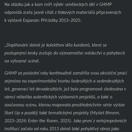
Na otázku jak a kam míří výběr uměleckých děl v GHMP
odpovídá zcela jasně citát z tiskových materiálů připravených
k výstavě Expanze: Přírůstky 2013–2025:
„Doplňování sbírek je kolektivní dílo kurátorů, které se
postupnými kroky zceluje do významného svědectví o pohybech
na výtvarné scéně.
GHMP za poslední roky kontinuálně zaměřila svou akviziční práci
zejména na experimentální tvorbu šedesátých a sedmdesátých
let, generaci let devadesátých, jež byla programově sledována v
rámci několika autentických výstavních projektů, a také o
současnou scénu, kterou mapovala prostřednictvím série výstav
Start Up a později také tematickými projekty (Myslet filmem,
2023–2024; Enter the Room, 2025). Jako první z veřejnoprávních
institucí začala od roku 2013 sbírat také pohyblivý obraz jako