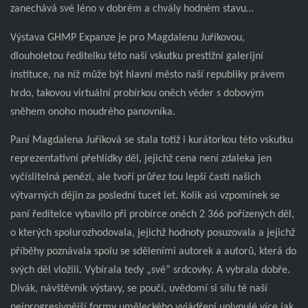
zanechává své léno v dobrém a chvály hodném stavu…
Výstava GHMP Expanze je pro Magdalenu Juříkovou,
dlouholetou ředitelku této naší vskutku prestižní galerijní
instituce, na níž může být hlavní město naší republiky právem
hrdo, takovou virtuální probírkou oněch věder s dobovým
sněhem onoho moudrého panovníka.
Paní Magdalena Juříková se stala totiž i kurátorkou této vskutku
reprezentativní přehlídky děl, jejichž cena není zdaleka jen
vyčíslitelná penězi, ale tvoří průřez tou lepší častí našich
výtvarných dějin za poslední tucet let. Kolik asi vzpomínek se
paní ředitelce vybavilo při probírce oněch 2 366 pořízených děl,
o kterých spolurozhodovala, jejichž hodnoty posuzovala a jejichž
příběhy poznávala spolu se sděleními autorek a autorů, která do
svých děl vložili. Vybírala tedy „své“ srdcovky. A vybrala dobře.
Divák, návštěvník výstavy, se poučí, uvědomí si sílu té naší
nejprogresivnější formy uměleckého vyjádření uplynulé více jak