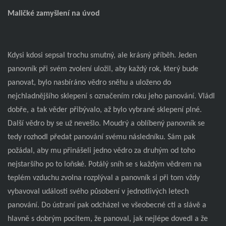
Maličké zamyšlení na úvod
Kdysi kdosi sepsal trochu smutný, ale krásný příběh. Jeden
panovník při svém zvolení uložil, aby každý rok, který bude
panovat, bylo nasbíráno vědro sněhu a uloženo do
nejchladnějšího sklepení s označením roku jeho panování. Vládl
dobře, a tak věder přibývalo, až bylo vybrané sklepení plné.
Další vědro by se už nevešlo. Moudrý a oblíbený panovník se
tedy rozhodl předat panování svému následníku. Sám pak
požádal, aby mu přinášeli jedno vědro za druhým od toho
nejstaršího po to loňské. Potálý sníh se s každým vědrem na
teplém vzduchu zvolna rozplýval a panovník si při tom vždy
vybavoval události svého působení v jednotlivých letech
panování. Do ústraní pak odcházel ve všeobecné cti a slávě a
hlavně s dobrým pocitem, že panoval, jak nejlépe dovedl a že