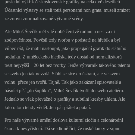
poslední výkřik československé grafiky na celá dvě desetiletí.
Účastníci výstavy se stali totiž personami non grata, museli zmizet
ze znovu znormalizované výtvarné scény.
Ale Miloš Ševčík měl v té době čerstvě rodinu a nesl za ni
zodpovědnost. Pověsil tedy tvorbu v podstatě na hřebík a byl
vůbec rád, že mohl nastoupit, jako propagační grafik do státního
podniku. Z uměleckého hlediska tedy dostal od normalizátorů
trest nejvyšší – 20 let bez tvorby. Jenže výtvarník takového talentu
se svého jen tak nevzdá. Stáhl se sice do ústraní, ale ve svém
volnu, přece jen tvořil. Tajně. Tak jako zakázaní spisovatelé a
básníci píší „do šuplíku“, Miloš Ševčík tvořil do svého ateliéru.
Jednalo se však převážně o grafiky a subtilní kresby uhlem. Ale
kdo o tom tehdy věděl. Jen pár přátel a potají.
Pro naše výtvarné umění doslova kulturní zločin a celonárodní
škoda k nevyčíslení. Dá se klidně říci, že ruské tanky v srpnu