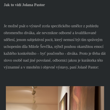
Jak to vidí Jolana Pastor
Je možné psát o výstavě zcela specifického umělce z pohledu
ohromeného diváka, ale nevznikne odborné a kvalifikované
sdělení, jenom subjektivní pocit, který nemusí být tím správným
uchopením díla Miloše Ševčíka, nýbrž pouhou okamžitou emocí
každého konkrétního – byť poučeného - diváka. Proto je třeba dát
slovo osobě nad jiné povolané, odbornici jakou je kurátorka této
významné a v mnohém i objevné výstavy, paní Jolaně Pastor: