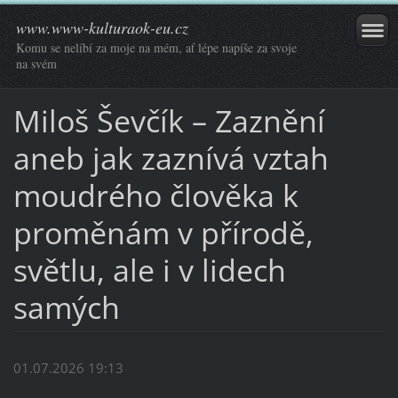
www.www-kulturaok-eu.cz
Komu se nelíbí za moje na mém, ať lépe napíše za svoje
na svém
Miloš Ševčík – Zaznění
aneb jak zaznívá vztah
moudrého člověka k
proměnám v přírodě,
světlu, ale i v lidech
samých
01.07.2026 19:13