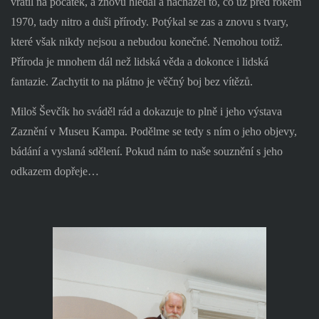
vrátil na počátek, a znovu hledal a nacházel to, co už před rokem
1970, tady nitro a duši přírody. Potýkal se zas a znovu s tvary,
které však nikdy nejsou a nebudou konečné. Nemohou totiž.
Příroda je mnohem dál než lidská věda a dokonce i lidská
fantazie. Zachytit to na plátno je věčný boj bez vítězů.
Miloš Ševčík ho sváděl rád a dokazuje to plně i jeho výstava
Zaznění v Museu Kampa. Podělme se tedy s ním o jeho objevy,
bádání a vyslaná sdělení. Pokud nám to naše souznění s jeho
odkazem dopřeje…