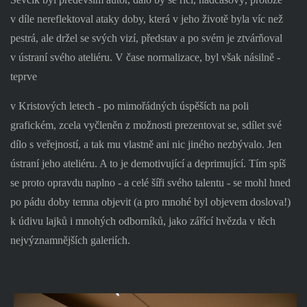
v díle nereflektoval ataky doby, která v jeho životě byla víc než
pestrá, ale držel se svých vizí, představ a po svém je ztvárňoval
v ústraní svého ateliéru. V čase normalizace, byl však násilně -
teprve
v Kristových letech - po mimořádných úspěších na poli
grafickém, zcela vyčleněn z možnosti prezentovat se, sdílet své
dílo s veřejností, a tak mu vlastně ani nic jiného nezbývalo. Jen
ústraní jeho ateliéru. A to je demotivující a deprimující. Tím spíš
se proto opravdu naplno - a celé šíři svého talentu - se mohl hned
po pádu doby temna objevit (a pro mnohé byl objevem doslova!)
k údivu lajků i mnohých odborníků, jako zářící hvězda v těch
nejvýznamnějších galeriích.