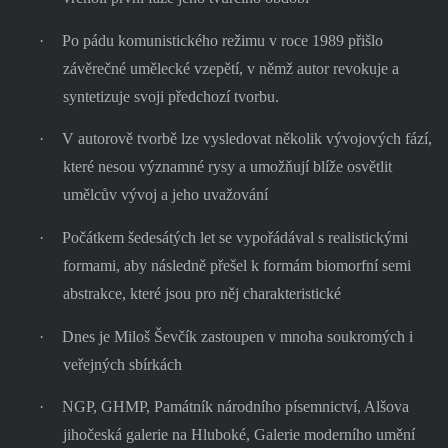
·
Po pádu komunistického režimu v roce 1989 přišlo
závěrečné umělecké vzepětí, v němž autor revokuje a
syntetizuje svoji předchozí tvorbu.
·
V autorově tvorbě lze vysledovat několik vývojových fází,
které nesou významné rysy a umožňují blíže osvětlit
umělcův vývoj a jeho uvažování
·
Počátkem šedesátých let se vypořádával s realistickými
formami, aby následně přešel k formám biomorfní semi
abstrakce, které jsou pro něj charakteristické
·
Dnes je Miloš Ševčík zastoupen v mnoha soukromých i
veřejných sbírkách
·
NGP, GHMP, Památník národního písemnictví, Alšova
jihočeská galerie na Hluboké, Galerie moderního umění