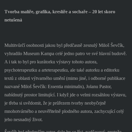
Tvorba malíře, grafika, kreslíře a sochaře – 20 let skoro
netušená
Multitvůrčí osobnosti jakou byl předčasně zesnulý Miloš Ševčík,
vyhradilo Museum Kampa celé jedno patro ve své hlavní budově.
A i tak to byl pro kurátorku výstavy tohoto autora,
psychoterapeutku a arteterapeutku, ale také autorku a editorku
textů z oblasti výtvarného umění (mimo jiné, i odborné publikace
nazvané Miloš Ševčík: Essentia minimalis), Jolanu Pastor,
nabídnutý prostor limitující. I když jde o velmi rozsáhlou výstavu,
je třeba si uvědomit, že je průřezem tvorby neobyčejně
mnohotvárného a neuvěřitelně plodného autora, zachycující celý
jeho nesnadný život.
Ševčík byl především autor, dalo by se říci, nadčasový, protože