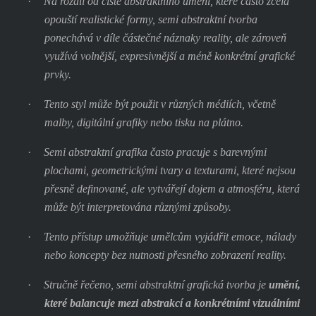
·
Na rozdíl od čistě abstraktního umění, které často zcela
opouští realistické formy, semi abstraktní tvorba
ponechává v díle částečné náznaky reality, ale zároveň
využívá volnější, expresivnější a méně konkrétní grafické
prvky.
·
Tento styl může být použit v různých médiích, včetně
malby, digitální grafiky nebo tisku na plátno.
·
Semi abstraktní grafika často pracuje s barevnými
plochami, geometrickými tvary a texturami, které nejsou
přesně definované, ale vytvářejí dojem a atmosféru, která
může být interpretována různými způsoby.
·
Tento přístup umožňuje umělcům vyjádřit emoce, nálady
nebo koncepty bez nutnosti přesného zobrazení reality.
·
Stručně řečeno, semi abstraktní grafická tvorba je
umění,
které balancuje mezi abstrakcí a konkrétními vizuálními