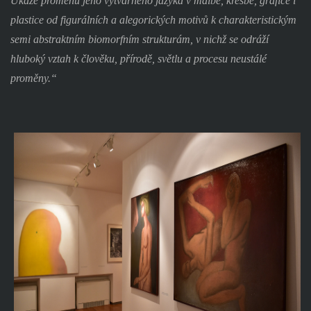
Ukáže proměnu jeho výtvarného jazyka v malbě, kresbě, grafice i
plastice od figurálních a alegorických motivů k charakteristickým
semi abstraktním biomorfním strukturám, v nichž se odráží
hluboký vztah k člověku, přírodě, světlu a procesu neustálé
proměny.“