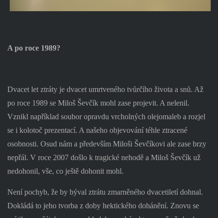
A po roce 1989?
Dvacet let ztráty je dvacet umrtveného tvůrčího života a snů. Až
po roce 1989 se Miloš Ševčík mohl zase projevit. A nelenil.
Vznikl například soubor opravdu vrcholných olejomaleb a rozjel
se i kolotoč prezentací. A našeho objevování téhle ztracené
osobnosti. Osud nám a především Miloši Ševčíkovi ale zase brzy
nepřál. V roce 2007 došlo k tragické nehodě a Miloš Ševčík už
nedohonil, vše, co ještě dohonit mohl.
Není pochyb, že by býval ztrátu zmarněného dvacetiletí dohnal.
Dokládá to jeho tvorba z doby hektického dohánění. Znovu se