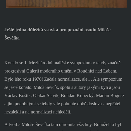
Ještě jedna důležitá vsuvka pro poznání osudu Miloše
Ševčíka
Konalo se 1. Mezinárodní malířské sympozium v tehdy značně
progresivní Galerii moderního umění v Roudnici nad Labem.
Bylo léto roku 1970! Začala normalizace, ale… Ale sympozium
se ještě konalo. Miloš Ševčík, spolu s autory jakými byli a jsou
Václav Boštík, Otakar Slavík, Bohdan Kopecký, Marian Bogusz
a jim podobnými se tehdy v té pohnuté době doslova - nepřátel
nezalekli a na normalizaci nehleděli.
A tvorba Miloše Ševčíka tam ohromila všechny. Bohužel to byl