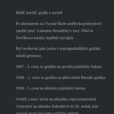
·
Malíř, kreslíř, grafik a sochař
·
Po absolutoriu na Vysoké škole uměleckoprůmyslové
(ateliér prof. Antonína Strnadela) v roce 1964 se
Ševčíkova kariéra úspěšně rozvíjela
·
Byl oceňován jako jeden z nejoriginálnějších grafiků
mladé generace.
·
1967 - 2. cenu za grafiku na prvním pražském Salonu
·
1968 – 1. cenu za grafiku na jihlavském Bienále grafiky
·
1969 - 3. cenu na druhém pražském Salonu
·
Svědčí o tom i účast na několika reprezentativních
výstavách na sklonku šedesátých let 20. století, kdy
vrcholí první fáze jeho tvůrčího období