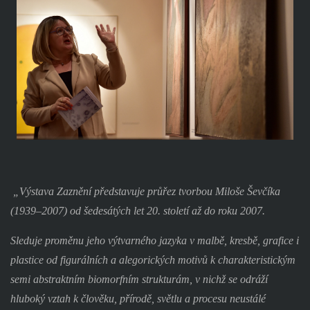
„Výstava Zaznění představuje průřez tvorbou Miloše Ševčíka
(1939–2007) od šedesátých let 20. století až do roku 2007.
Sleduje proměnu jeho výtvarného jazyka v malbě, kresbě, grafice i
plastice od figurálních a alegorických motivů k charakteristickým
semi abstraktním biomorfním strukturám, v nichž se odráží
hluboký vztah k člověku, přírodě, světlu a procesu neustálé