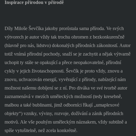
Inspirace přírodou v přírodě
Díly Miloše Ševčíka jakoby prorůstala sama příroda. Ve svých
výtvorech je autor vždy tak trochu ohromen z bezkonkurenčně
(hlavně pro nás, lidstvo) dokonalých přírodních zákonitostí. Autor
totiž vnímá přírodní pochody, snaží se je zachytit a nějak výtvarně
uchopit ty stále se opakující a přece neopakovatelné, přírodní
cykly v jejich životaschopnosti. Ševčík je proto vždy, znovu a
znovu, uchvacován energií, vyvěrající z přírody, nabízející nám
možnost našemu dobíjení se z ní. Pro diváka ve své tvorbě autor
zaznamenává v mezích uměleckých možností (tedy kresebně,
malbou a také bublinami, jimž odborníci říkají „umaplexové
objekty“) vzniky, výviny, rozvoje, dožívání a zánik přírodních
motivů. Ale vše pouhým uměleckým náznakem, vždy subtilně a
spíše vytušitelně, než zcela konkrétně.