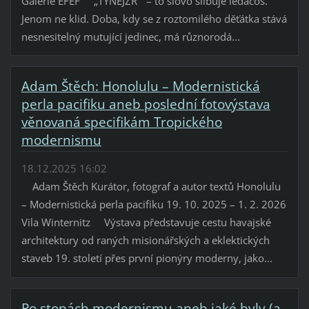
Galerie EFEF „TÝNEJŽR“ – to slovo slibuje ledacos.
Jenom ne klid. Doba, kdy se z roztomilého děťátka stává
nesnesitelný mutující jedinec, má různorodá...
Adam Štěch: Honolulu – Modernistická
perla pacifiku aneb poslední fotovýstava
věnovaná specifikám Tropického
modernismu
18.12.2025 16:02
Adam Štěch Kurátor, fotograf a autor textů Honolulu
– Modernistická perla pacifiku 19. 10. 2025 – 1. 2. 2026
Vila Winternitz Výstava představuje cestu havajské
architektury od raných misionářských a eklektických
staveb 19. století přes první pionýry moderny, jako...
Po stopách modernismu aneb jaké byly (a