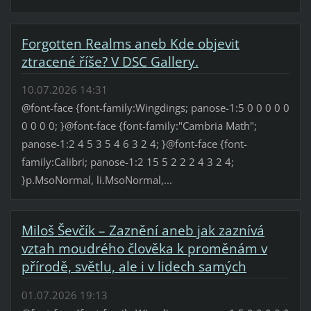
Forgotten Realms aneb Kde objevit
ztracené říše? V DSC Gallery.
10.07.2026 14:31
@font-face {font-family:Wingdings; panose-1:5 0 0 0 0 0
0 0 0 0; }@font-face {font-family:"Cambria Math";
panose-1:2 4 5 3 5 4 6 3 2 4; }@font-face {font-
family:Calibri; panose-1:2 15 5 2 2 2 4 3 2 4;
}p.MsoNormal, li.MsoNormal,...
Miloš Ševčík – Zaznění aneb jak zaznívá
vztah moudrého člověka k proměnám v
přírodě, světlu, ale i v lidech samých
01.07.2026 19:13