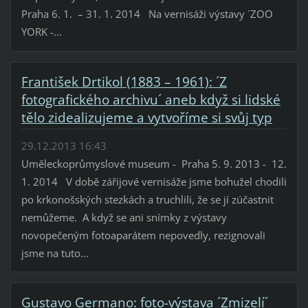
Praha 6. 1. – 31. 1. 2014 Na vernisáži výstavy ´ZOO
YORK -...
František Drtikol (1883 – 1961): ´Z
fotografického archivu´ aneb když si lidské
tělo zidealizujeme a vytvoříme si svůj typ
29.12.2013 16:43
Uměleckoprůmyslové museum - Praha 5. 9. 2013 - 12.
1. 2014 V době zářijové vernisáže jsme bohužel chodili
po krkonošských stezkách a truchlili, že se jí zúčastnit
nemůžeme. A když se ani snímky z výstavy
novopečeným fotoaparátem nepovedly, rezignovali
jsme na tuto...
Gustavo Germano: foto-výstava ´Zmizelí´