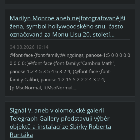
Marilyn Monroe aneb nejfotografovanější
žena, symbol hollywoodského snu, často
označovaná za Monu Lisu 20. století…
04.08.2026 19:14
@font-face {font-family:Wingdings; panose-1:5 0 0 0 0 0
0 0 0 0; }@font-face {font-family:"Cambria Math";
panose-1:2 4 5 3 5 4 6 3 2 4; }@font-face {font-
family:Calibri; panose-1:2 15 5 2 2 2 4 3 2 4;
}p.MsoNormal, li.MsoNormal,...
Signál V. aneb v olomoucké galerii
Telegraph Gallery představují výběr
objektů a instalací ze Sbírky Roberta
Runtáka