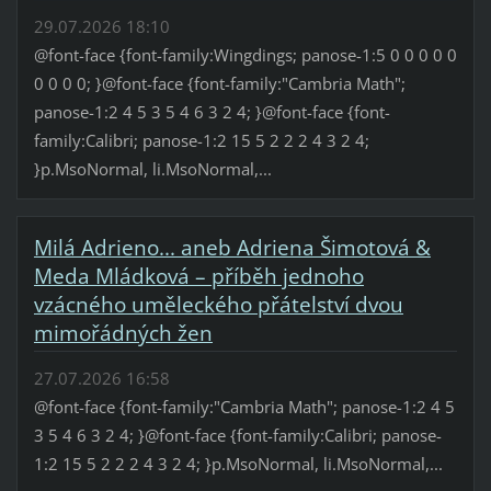
29.07.2026 18:10
@font-face {font-family:Wingdings; panose-1:5 0 0 0 0 0
0 0 0 0; }@font-face {font-family:"Cambria Math";
panose-1:2 4 5 3 5 4 6 3 2 4; }@font-face {font-
family:Calibri; panose-1:2 15 5 2 2 2 4 3 2 4;
}p.MsoNormal, li.MsoNormal,...
Milá Adrieno... aneb Adriena Šimotová &
Meda Mládková – příběh jednoho
vzácného uměleckého přátelství dvou
mimořádných žen
27.07.2026 16:58
@font-face {font-family:"Cambria Math"; panose-1:2 4 5
3 5 4 6 3 2 4; }@font-face {font-family:Calibri; panose-
1:2 15 5 2 2 2 4 3 2 4; }p.MsoNormal, li.MsoNormal,...