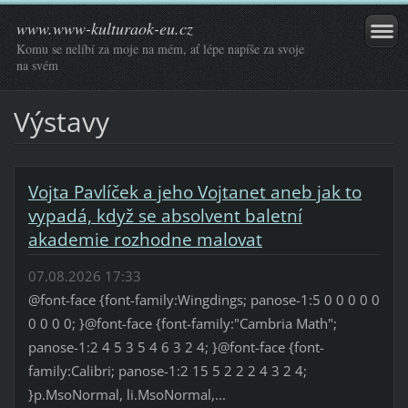
www.www-kulturaok-eu.cz
Komu se nelíbí za moje na mém, ať lépe napíše za svoje
na svém
Výstavy
Vojta Pavlíček a jeho Vojtanet aneb jak to
vypadá, když se absolvent baletní
akademie rozhodne malovat
07.08.2026 17:33
@font-face {font-family:Wingdings; panose-1:5 0 0 0 0 0
0 0 0 0; }@font-face {font-family:"Cambria Math";
panose-1:2 4 5 3 5 4 6 3 2 4; }@font-face {font-
family:Calibri; panose-1:2 15 5 2 2 2 4 3 2 4;
}p.MsoNormal, li.MsoNormal,...