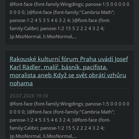
@font-face {font-family:Wingdings; panose-1:5 0 0 0 0 0
0 0 0 0; }@font-face {font-family:"Cambria Math";
panose-1:2 4 5 3 5 4 6 3 2 4; }@font-face {font-
family:Calibri; panose-1:2 15 5 2 2 2 4 3 2 4;
}p.MsoNormal, li.MsoNormal,...
Rakouské kulturní fórum Praha uvádí Josef
Karl Rädler, malíř, básník, pacifista,
moralista aneb Když se svět obrátí vzhůru
nohama
20.07.2026 19:10
@font-face {font-family:Wingdings; panose-1:5 0 0 0 0 0
0 0 0 0; }@font-face {font-family:"Cambria Math";
panose-1:2 4 5 3 5 4 6 3 2 4; }@font-face {font-
family:Calibri; panose-1:2 15 5 2 2 2 4 3 2 4;
}p.MsoNormal, li.MsoNormal,...