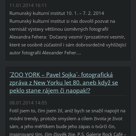
11.01.2014 16:11
Rumunský kulturní institut 10. 1. – 7. 2. 2014
Rumunský kulturní institut si nás dovolil pozvat na
vernisáž výstavy většinou úsměvných fotografií
Alexandra Fehera: ´Dočasný vesmír´/prozatímní vesmír,
které se osobně zúčastnil i sám dobrosrdečně vyhlížející
autor fotografií Alexander Feher....
´ZOO YORK – Pavel Sojka´- fotografická
zpráva z New Yorku let 80. aneb když se
peklo stane rájem či naopak!?
08.01.2014 14:05
Fotil jsem to, čím jsem žil, aniž bych se snažil napojit na
módní trendy, protože smyslem a cílem života je život
sám, a jeho měřítkem bude jeho zápas o tvůrčí čin,
inspirovaný tím, čím člověk žije. P.S. Galerie Rock Café –