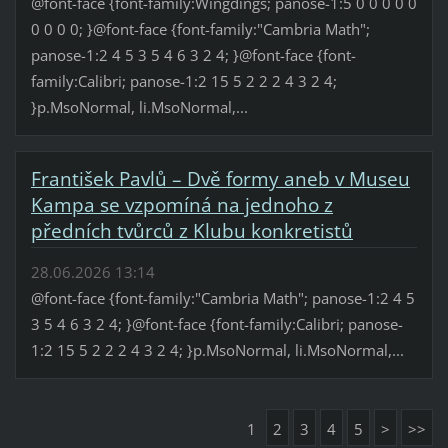
@font-face {font-family:Wingdings; panose-1:5 0 0 0 0 0
0 0 0 0; }@font-face {font-family:"Cambria Math";
panose-1:2 4 5 3 5 4 6 3 2 4; }@font-face {font-
family:Calibri; panose-1:2 15 5 2 2 2 4 3 2 4;
}p.MsoNormal, li.MsoNormal,...
František Pavlů – Dvě formy aneb v Museu
Kampa se vzpomíná na jednoho z
předních tvůrců z Klubu konkretistů
28.06.2026 13:14
@font-face {font-family:"Cambria Math"; panose-1:2 4 5
3 5 4 6 3 2 4; }@font-face {font-family:Calibri; panose-
1:2 15 5 2 2 2 4 3 2 4; }p.MsoNormal, li.MsoNormal,...
1
2
3
4
5
>
>>