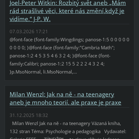
Joel-Peter Witkin: Rozbitý svět aneb „Mám
rád strašlivé věci, které nás změní,když je
vidíme.“ J-P. W.
07.03.2026 17:21
@font-face {font-family:Wingdings; panose-1:5 0 0 0 0 0
0 0 0 0; }@font-face {font-family:"Cambria Math";
panose-1:2 4 5 3 5 4 6 3 2 4; }@font-face {font-
family:Calibri; panose-1:2 15 5 2 2 2 4 3 2 4;
}p.MsoNormal, li.MsoNormal,...
Milan Wenzl: Jak na ně - na teenagery
aneb je mnoho teorií, ale praxe je praxe
31.12.2025 18:32
Milan Wenzl Jak na ně - na teenagery Vázaná kniha,
132 stran Téma: Psychologie a pedagogika Vydavatel: