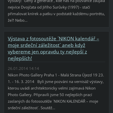
výstavy: ´Geny a generace´, kde nás na pozvánce zaujala
nejvíce Dvojčata od Jiřího Surůvky (1997) - stačí
přimalovat knírek a patku v podstatě každému portrétu,
že?! Nebo...
Výstava z fotosoutěže ´NIKON kalendář –
moje srdeční záležitost´ aneb když
vybereme jen opravdu ty nejlepší z
nejlepších!
26.01.2014 14:14
Nikon Photo Gallery Praha 1 - Malá Strana Újezd 19 23.
1. - 16. 3. 2014 Byli jsme pozváni na vernisáž výstavy,
kterou uvádí architektonicky velmi zajímavá Nikon
Photo Gallery. Připravili jsme 50 nejlepších prací
zaslaných do fotosoutěže ´NIKON KALENDÁŘ – moje
srdeční záležitost´. Soutěž...