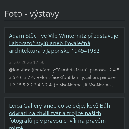
Foto - výstavy
Adam Štěch ve Vile Winternitz představuje
Laboratoř stylů aneb Poválečná
architektura v Japonsku 1945–1982
31.07.2026 17:50
@font-face {font-family:"Cambria Math"; panose-1:2 4 5
3 5 4 6 3 2 4; }@font-face {font-family:Calibri; panose-
1:2 15 5 2 2 2 4 3 2 4; }p.MsoNormal, li.MsoNormal,...
Leica Gallery aneb co se děje, když Bůh
odvrátí na chvíli tvář a trojice našich
fotografů je v pravou chvíli na pravém
místě