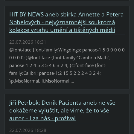
HIT BY NEWS aneb sbírka Annette a Petera
Nobelových - nejvýznamnější soukromá
kolekce vztahu umění a tištěných médií
23.07.2026 18:31
@font-face {font-family:Wingdings; panose-1:5 0 0 0 0 0
0 0 0 0; }@font-face {font-family:"Cambria Math";
panose-1:2 4 5 3 5 4 6 3 2 4; }@font-face {font-
family:Calibri; panose-1:2 15 5 2 2 2 4 3 2 4;
}p.MsoNormal, li.MsoNormal,...
Jiří Petrbok: Deník Pacienta aneb ne vše
dokážeme vyluštit, ale víme, že to vše
autor – i za nás - prožíval
22.07.2026 18:28