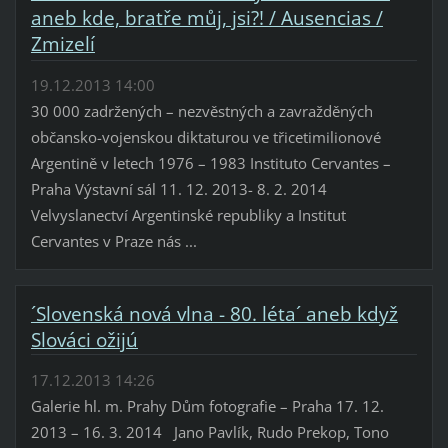
aneb kde, bratře můj, jsi?! / Ausencias /
Zmizelí
19.12.2013 14:00
30 000 zadržených – nezvěstných a zavražděných
občansko-vojenskou diktaturou ve třicetimilionové
Argentině v letech 1976 – 1983 Instituto Cervantes –
Praha Výstavní sál 11. 12. 2013- 8. 2. 2014
Velvyslanectví Argentinské republiky a Institut
Cervantes v Praze nás ...
´Slovenská nová vlna - 80. léta´ aneb když
Slováci ožijú
17.12.2013 14:26
Galerie hl. m. Prahy Dům fotografie – Praha 17. 12.
2013 – 16. 3. 2014 Jano Pavlík, Rudo Prekop, Tono