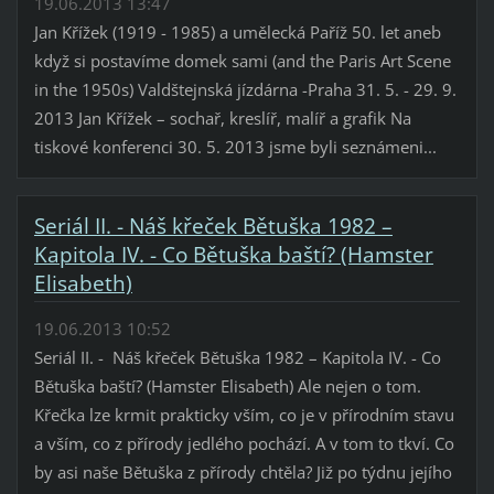
19.06.2013 13:47
Jan Křížek (1919 - 1985) a umělecká Paříž 50. let aneb
když si postavíme domek sami (and the Paris Art Scene
in the 1950s) Valdštejnská jízdárna -Praha 31. 5. - 29. 9.
2013 Jan Křížek – sochař, kreslíř, malíř a grafik Na
tiskové konferenci 30. 5. 2013 jsme byli seznámeni...
Seriál II. - Náš křeček Bětuška 1982 –
Kapitola IV. - Co Bětuška baští? (Hamster
Elisabeth)
19.06.2013 10:52
Seriál II. - Náš křeček Bětuška 1982 – Kapitola IV. - Co
Bětuška baští? (Hamster Elisabeth) Ale nejen o tom.
Křečka lze krmit prakticky vším, co je v přírodním stavu
a vším, co z přírody jedlého pochází. A v tom to tkví. Co
by asi naše Bětuška z přírody chtěla? Již po týdnu jejího