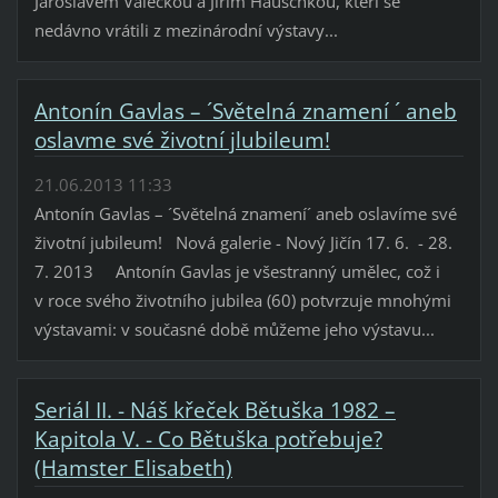
Jaroslavem Valečkou a Jiřím Hauschkou, kteří se
nedávno vrátili z mezinárodní výstavy...
Antonín Gavlas – ´Světelná znamení ´ aneb
oslavme své životní jlubileum!
21.06.2013 11:33
Antonín Gavlas – ´Světelná znamení´ aneb oslavíme své
životní jubileum! Nová galerie - Nový Jičín 17. 6. - 28.
7. 2013 Antonín Gavlas je všestranný umělec, což i
v roce svého životního jubilea (60) potvrzuje mnohými
výstavami: v současné době můžeme jeho výstavu...
Seriál II. - Náš křeček Bětuška 1982 –
Kapitola V. - Co Bětuška potřebuje?
(Hamster Elisabeth)