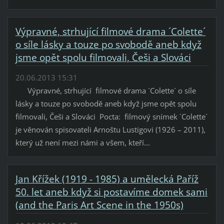
Výpravné, strhující filmové drama ´Colette´
o síle lásky a touze po svobodě aneb když
jsme opět spolu filmovali, Češi a Slováci
20.06.2013 15:31
Výpravné, strhující filmové drama ´Colette´ o síle
lásky a touze po svobodě aneb když jsme opět spolu
filmovali, Češi a Slováci Pocta: filmový snímek ´Colette´
je věnován spisovateli Arnoštu Lustigovi (1926 – 2011),
který už není mezi námi a všem, kteří...
Jan Křížek (1919 - 1985) a umělecká Paříž
50. let aneb když si postavíme domek sami
(and the Paris Art Scene in the 1950s)