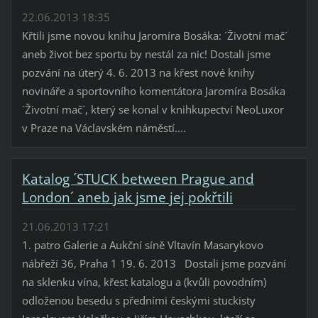
22.06.2013 18:35
Křtili jsme novou knihu Jaromíra Bosáka: ´Životní mač´
aneb život bez sportu by nestál za nic! Dostali jsme
pozvání na úterý 4. 6. 2013 na křest nové knihy
novináře a sportovního komentátora Jaromíra Bosáka
´Životní mač´, který se konal v knihkupectví NeoLuxor
v Praze na Václavském náměstí....
Katalog ´STUCK between Prague and
London´ aneb jak jsme jej pokřtili
21.06.2013 17:21
1. patro Galerie a Aukční síně Vltavín Masarykovo
nábřeží 36, Praha 1 19. 6. 2013 Dostali jsme pozvání
na sklenku vína, křest katalogu a (kvůli povodním)
odloženou besedu s předními českými stuckisty