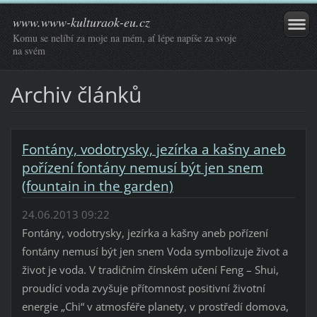
www.www-kulturaok-eu.cz
Komu se nelíbí za moje na mém, ať lépe napíše za svoje
na svém
Archiv článků
Fontány, vodotrysky, jezírka a kašny aneb
pořízení fontány nemusí být jen snem
(fountain in the garden)
24.06.2013 09:22
Fontány, vodotrysky, jezírka a kašny aneb pořízení
fontány nemusí být jen snem Voda symbolizuje život a
život je voda. V tradičním čínském učení Feng – Shui,
proudící voda zvyšuje přítomnost positivní životní
energie „Chi“ v atmosféře planety, v prostředí domova,