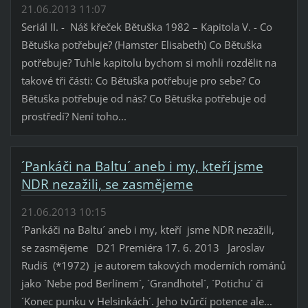
21.06.2013 11:07
Seriál II. - Náš křeček Bětuška 1982 – Kapitola V. - Co
Bětuška potřebuje? (Hamster Elisabeth) Co Bětuška
potřebuje? Tuhle kapitolu bychom si mohli rozdělit na
takové tři části: Co Bětuška potřebuje pro sebe? Co
Bětuška potřebuje od nás? Co Bětuška potřebuje od
prostředí? Není toho...
´Pankáči na Baltu´ aneb i my, kteří jsme
NDR nezažili, se zasmějeme
21.06.2013 10:15
´Pankáči na Baltu´ aneb i my, kteří jsme NDR nezažili,
se zasmějeme D21 Premiéra 17. 6. 2013 Jaroslav
Rudiš (*1972) je autorem takových moderních románů
jako ´Nebe pod Berlínem´, ´Grandhotel´, ´Potichu´ či
´Konec punku v Helsinkách´. Jeho tvůrčí potence ale...