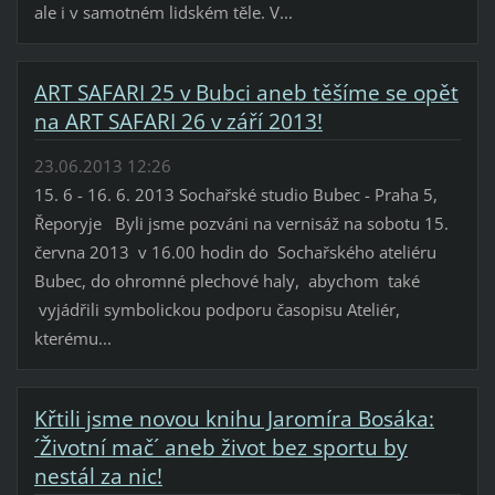
ale i v samotném lidském těle. V...
ART SAFARI 25 v Bubci aneb těšíme se opět
na ART SAFARI 26 v září 2013!
23.06.2013 12:26
15. 6 - 16. 6. 2013 Sochařské studio Bubec - Praha 5,
Řeporyje Byli jsme pozváni na vernisáž na sobotu 15.
června 2013 v 16.00 hodin do Sochařského ateliéru
Bubec, do ohromné plechové haly, abychom také
vyjádřili symbolickou podporu časopisu Ateliér,
kterému...
Křtili jsme novou knihu Jaromíra Bosáka:
´Životní mač´ aneb život bez sportu by
nestál za nic!