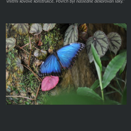
vnitřní kovové konstrukce. Povrch byl následně dekorován laky.“