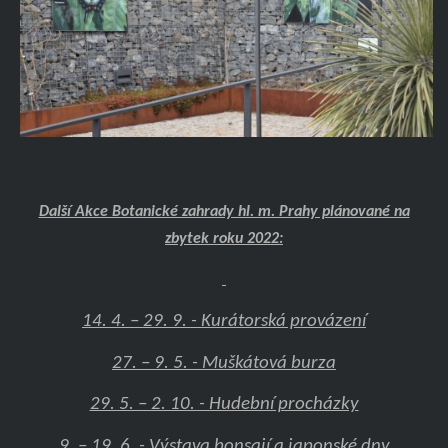
Další Akce Botanické zahrady hl. m. Prahy plánované na
zbytek roku 2022:
14. 4. – 29. 9. - Kurátorská provázení
27. – 9. 5. - Muškátová burza
29. 5. – 2. 10. - Hudební procházky
9. – 19. 6. - Výstava bonsají a japonské dny