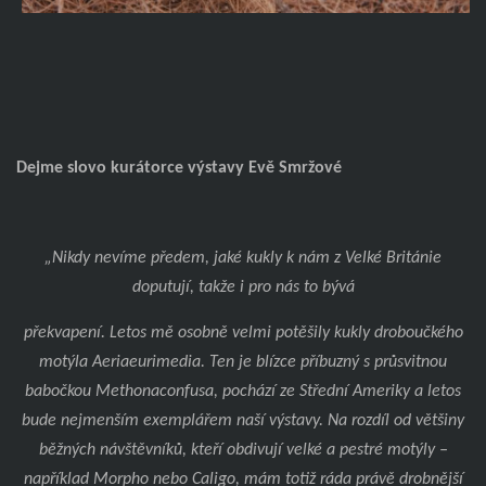
Dejme slovo kurátorce výstavy Evě Smržové
„Nikdy nevíme předem, jaké kukly k nám z Velké Británie
doputují, takže i pro nás to bývá
překvapení. Letos mě osobně velmi potěšily kukly droboučkého
motýla Aeriaeurimedia. Ten je blízce příbuzný s průsvitnou
babočkou Methonaconfusa, pochází ze Střední Ameriky a letos
bude nejmenším exemplářem naší výstavy. Na rozdíl od většiny
běžných návštěvníků, kteří obdivují velké a pestré motýly –
například Morpho nebo Caligo, mám totiž ráda právě drobnější