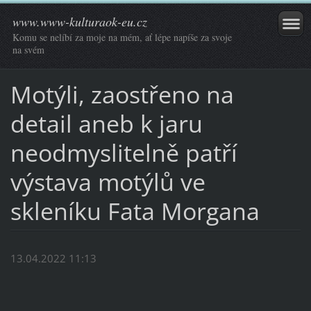
www.www-kulturaok-eu.cz
Komu se nelíbí za moje na mém, ať lépe napíše za svoje
na svém
Motýli, zaostřeno na
detail aneb k jaru
neodmyslitelně patří
výstava motýlů ve
skleníku Fata Morgana
13.04.2022 11:13