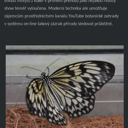
líhnutí motýlů z kukel v přímém přenosu jako nějakou reality
show téměř vyloučena. Moderní technika ale umožňuje
zájemcům prostřednictvím kanálu YouTube botanické zahrady
v systému on-line takový zázrak přírody sledovat průběžně.