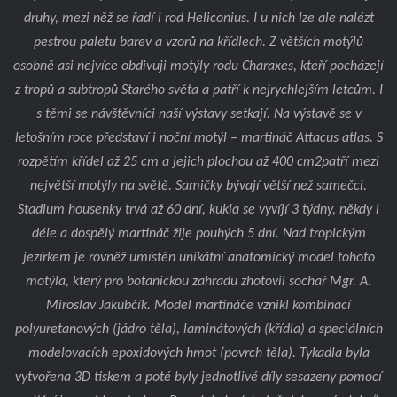
druhy, mezi něž se řadí i rod Heliconius. I u nich lze ale nalézt
pestrou paletu barev a vzorů na křídlech. Z větších motýlů
osobně asi nejvíce obdivuji motýly rodu Charaxes, kteří pocházejí
z tropů a subtropů Starého světa a patří k nejrychlejším letcům. I
s těmi se návštěvníci naší výstavy setkají.
Na výstavě se v
letošním roce představí i noční motýl – martináč Attacus atlas. S
rozpětím křídel až 25 cm a jejich plochou až 400 cm2patří mezi
největší motýly na světě. Samičky bývají větší než samečci.
Stadium housenky trvá až 60 dní, kukla se vyvíjí 3 týdny, někdy i
déle a dospělý martináč žije pouhých 5 dní. Nad tropickým
jezírkem je rovněž umístěn unikátní anatomický model tohoto
motýla, který pro botanickou zahradu zhotovil sochař Mgr. A.
Miroslav Jakubčík. Model martináče vznikl kombinací
polyuretanových (jádro těla), laminátových (křídla) a speciálních
modelovacích epoxidových hmot (povrch těla). Tykadla byla
vytvořena 3D tiskem a poté byly jednotlivé díly sesazeny pomocí