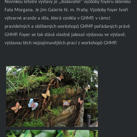
Novinkou letošní výstavy je „dodavatel“ výzdoby foyeru skleníku
Fata Morgana. Je jím Galerie hl. m. Prahy. Výzdoby foyer tvoří
výtvarné aranže a díla, která vznikla v GHMP, v rámci
pravidelných a oblíbených workshopů GHMP pořádaných právě
GHMP. Foyer se tak stává vlastně jakousi výstavou ve výstavě,
výstavou těch nejzajímavějších prací z workshopů GHMP.