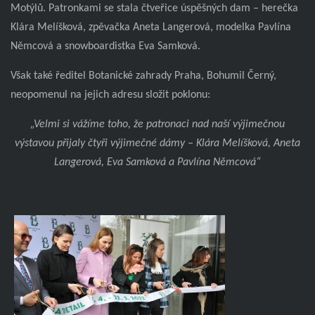
Motýlů. Patronkami se stala čtveřice úspěšných dam – herečka
Klára Melíšková, zpěvačka Aneta Langerová, modelka Pavlína
Němcová a snowboardistka Eva Samková.
Však také ředitel Botanické zahrady Praha, Bohumil Černý,
neopomenul na jejich adresu složit poklonu:
„Velmi si vážíme toho, že patronaci nad naší výjimečnou
výstavou přijaly čtyři výjimečné dámy – Klára Melíšková, Aneta
Langerová, Eva Samková a Pavlína Němcová“