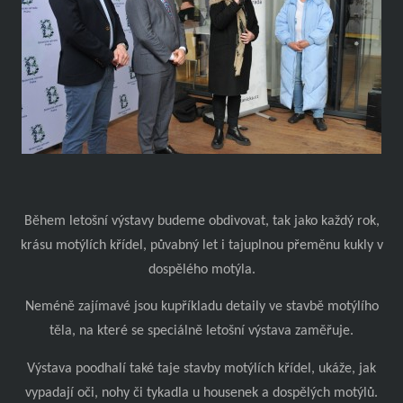
Během letošní výstavy budeme obdivovat, tak jako každý rok,
krásu motýlích křídel, půvabný let i tajuplnou přeměnu kukly v
dospělého motýla.
Neméně zajímavé jsou kupříkladu detaily ve stavbě motýlího
těla, na které se speciálně letošní výstava zaměřuje.
Výstava poodhalí také taje stavby motýlích křídel, ukáže, jak
vypadají oči, nohy či tykadla u housenek a dospělých motýlů.