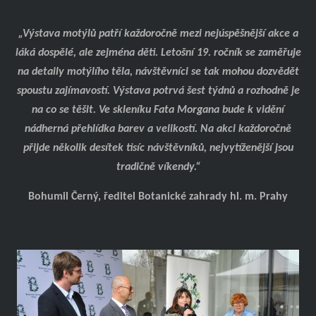
„Výstava motýlů patří každoročně mezi nejúspěšnější akce a
láká dospělé, ale zejména děti. Letošní 19. ročník se zaměřuje
na detaily motýlího těla, návštěvníci se tak mohou dozvědět
spoustu zajímavostí. Výstava potrvá šest týdnů a rozhodně je
na co se těšit. Ve skleníku Fata Morgana bude k vidění
nádherná přehlídka barev a velikostí. Na akci každoročně
přijde několik desítek tisíc návštěvníků, nejvytíženější jsou
tradičně víkendy.“
Bohumil Černý, ředitel Botanické zahrady hl. m. Prahy