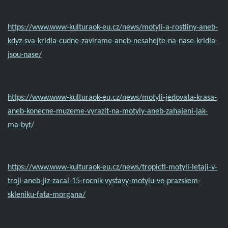
https://www.www-kulturaok-eu.cz/news/motyli-a-rostliny-aneb-
kdyz-sva-kridla-cudne-zavirame-aneb-nesahejte-na-nase-kridla-
jsou-nase/
https://www.www-kulturaok-eu.cz/news/motyli-jedovata-krasa-
aneb-konecne-muzeme-vyrazit-na-motyly-aneb-zahajeni-jak-
ma-byt/
https://www.www-kulturaok-eu.cz/news/tropicti-motyli-letaji-v-
troji-aneb-jiz-zacal-15-rocnik-vystavy-motylu-ve-prazskem-
skleniku-fata-morgana/