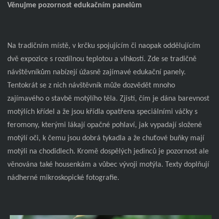
Věnujme pozornost edukačním panelům
Na tradičním místě, v krčku spojujícím či naopak oddělujícím
dvě expozice s rozdílnou teplotou a vlhkostí. Zde se tradičně
návštěvníkům nabízejí úžasně zajímavé edukační panely.
Tentokrát se z nich návštěvník může dozvědět mnoho
zajímavého o stavbě motýlího těla. Zjistí, čím je dána barevnost
motýlích křídel a že jsou křídla opatřena speciálními váčky s
feromony, kterými lákají opačné pohlaví, jak vypadají složené
motýlí oči, k čemu jsou dobrá tykadla a že chuťové buňky mají
motýli na chodidlech. Kromě dospělých jedinců je pozornost ale
věnována také housenkám a vůbec vývoji motýla. Texty doplňují
nádherné mikroskopické fotografie.