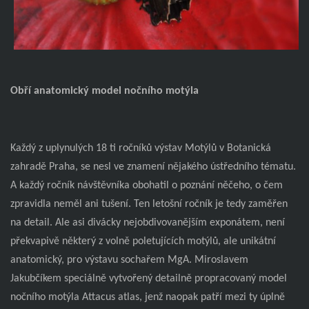
Obří anatomický model nočního motýla
Každý z uplynulých 18 ti ročníků výstav Motýlů v Botanická
zahradě Praha, se nesl ve znamení nějakého ústředního tématu.
A každý ročník návštěvníka obohatil o poznání něčeho, o čem
zpravidla neměl ani tušení. Ten letošní ročník je tedy zaměřen
na detail. Ale asi divácky nejobdivovanějším exponátem, není
překvapivě některý z volně poletujících motýlů, ale unikátní
anatomický, pro výstavu sochařem MgA. Miroslavem
Jakubčíkem speciálně vytvořený detailně propracovaný model
nočního motýla Attacus atlas, jenž naopak patří mezi ty úplně