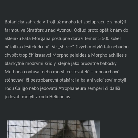
Botanická zahrada v Troji už mnoho let spolupracuje s motýlí
farmou ve Stratfordu nad Avonou. Odtud proto opět k nám do
Skleníku Fata Morgana postupně dorazí téměř 5 500 kukel
několika desítek druhů. Ve „sbírce“ živých motýlů tak nebudou
chybět tropičtí krasavci Morpho peleides a Morpho achilles s
blankytně modrými křídly, stejně jako průsvitné babočky
Methona confusa, nebo motýlí cestovatelé – monarchové
stěhovaví, či pestrobarevní otakárci a ba ani velcí soví motýli
rodu Caligo nebo jedovatá Atrophaneura semperi či dallší
jedovatí motýli z rodu Heliconius.