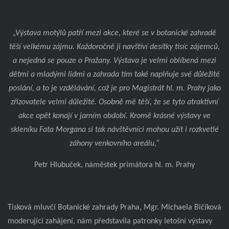
„Výstava motýlů patří mezi akce, které se v botanické zahradě
těší velkému zájmu. Každoročně ji navštíví desítky tisíc zájemců,
a nejedná se pouze o Pražany. Výstava je velmi oblíbená mezi
dětmi a mladými lidmi a zahrada tím také naplňuje své důležité
poslání, a to je vzdělávání, což je pro Magistrát hl. m. Prahy jako
zřizovatele velmi důležité. Osobně mě těší, že se tyto atraktivní
akce opět konají v jarním období. Kromě krásné výstavy ve
skleníku Fata Morgana si tak návštěvníci mohou užít i rozkvetlé
záhony venkovního areálu,“
Petr Hlubuček, náměstek primátora hl. m. Prahy
Tisková mluvčí Botanické zahrady Praha, Mgr. Michaela Bičíková
moderující zahájení, nám představila patronky letošní výstavy