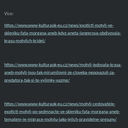
Více:
https://www.www-kulturaok-eu.cz/news/exoticti-motyli-ve-
skleniku-fata-morgana-aneb-kdyz-aneta-langerova-obdivovala-
krasu-motylich-kridel/
https://www.www-kulturaok-eu.cz/news/motyli-jedovata-krasa-
aneb-motyli-jsou-tak-mirumilovni-ze-cloveka-nepovazuji-za-
predatora-tak-si-te-vyjimky-vazme/
https://www.www-kulturaok-eu.cz/news/motyli-cestovatele-
exoticti-motyli-po-sedmnacte-ve-skleniku-fata-morgana-aneb-
tematem-je-migrace-motylu-jako-jejich-pravidelne-presuny/