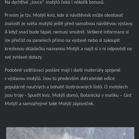
Na dychtivé „lovce“ motýlů čeká i několik bonusů.
Prvním je tzv. Motýlí kvíz, kde si návštěvník může otestovat
znalosti ze světa motýlů ještě před samotnou návštěvou výstavy.
A když snad bude tápat, nemusí smutnit. Veškeré informace si
lze přečíst na panelech přímo na výstavě nebo si zakoupit
kreslenou skládačku nazvanou Motýli a najít si v ní odpovědi na
své zvídavé dotazy.
Podobně vzdělávací poslání mají i další materiály spojené
s výstavou motýlů. Jsou to především sběratelské edice
populárně naučných a bohatě ilustrovaných listů. O motýlech
jsou troje - Spustit kvíz, Motýli domů, Botanická v malíku – část
Motýli a samozřejmě také Motýlí zápisníček.