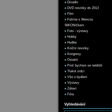
Divadlo
DVD novinky do 2013
Film
Fotíme s Wencou
NIKONíčkem
Foto - výstavy
Hobby
Hudba
Knižní novinky
Kongresy
Ostatní
Proč bychom se netěšili
Tlukot srdcí
Vše o bydlení
Výstavy
Zdraví
Fóra
Vyhledávání