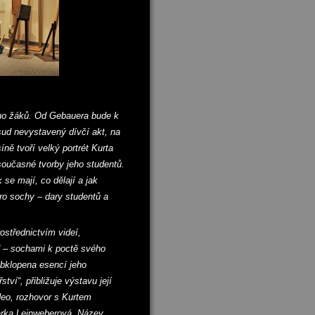
jeho žáků. Od Gebauera bude k
osud nevystavený dívčí akt, na
ně tvoří velký portrét Kurta
 současné tvorby jeho studentů.
 se mají, co dělají a jak
pro sochy – dary studentů a
ostřednictvím videí,
“ – sochami k poctě svého
obklopena esencí jeho
ví“, přibližuje výstavu její
deo, rozhovor s Kurtem
árka Leinweberová. Název