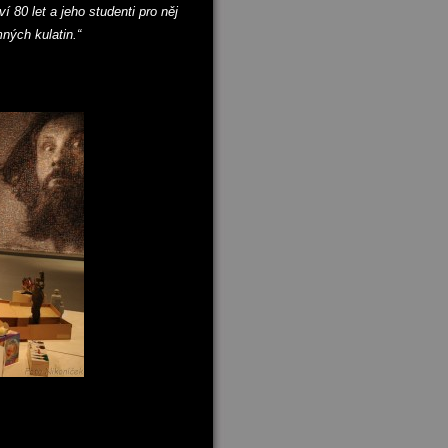
80 let a jeho studenti pro něj
ných kulatin.“