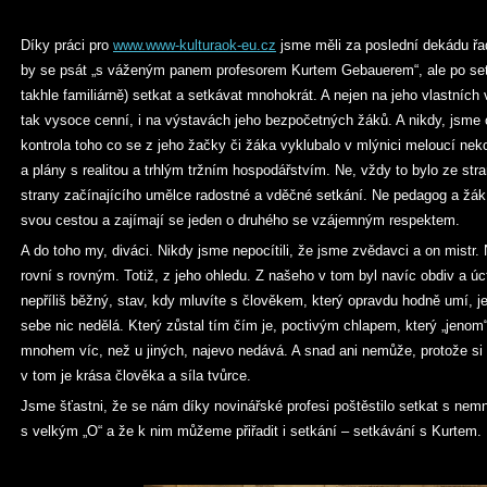
Díky práci pro
www.www-kulturaok-eu.cz
jsme měli za poslední dekádu řa
by se psát „s váženým panem profesorem Kurtem Gebauerem“, ale po setk
takhle familiárně) setkat a setkávat mnohokrát. A nejen na jeho vlastních 
tak vysoce cenní, i na výstavách jeho bezpočetných žáků. A nikdy, jsme o
kontrola toho co se z jeho žačky či žáka vyklubalo v mlýnici meloucí ne
a plány s realitou a trhlým tržním hospodářstvím. Ne, vždy to bylo ze str
strany začínajícího umělce radostné a vděčné setkání. Ne pedagog a žák, 
svou cestou a zajímají se jeden o druhého se vzájemným respektem.
A do toho my, diváci. Nikdy jsme nepocítili, že jsme zvědavci a on mistr. 
rovní s rovným. Totiž, z jeho ohledu. Z našeho v tom byl navíc obdiv a úc
nepříliš běžný, stav, kdy mluvíte s člověkem, který opravdu hodně umí, je
sebe nic nedělá. Který zůstal tím čím je, poctivým chlapem, který „jenom“
mnohem víc, než u jiných, najevo nedává. A snad ani nemůže, protože si
v tom je krása člověka a síla tvůrce.
Jsme šťastni, že se nám díky novinářské profesi poštěstilo setkat s n
s velkým „O“ a že k nim můžeme přiřadit i setkání – setkávání s Kurtem.