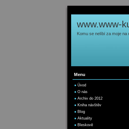
www.www-kul
Komu se nelíbí za moje na
Menu
Úvod
O nás
Archiv do 2012
Kniha návštěv
Blog
Aktuality
Bleskově