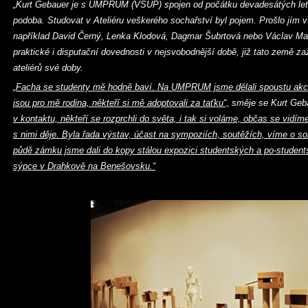
„Kurt Gebauer je s UMPRUM (VŠUP) spojen od počátku devadesátých let,
podoba. Studovat v Ateliéru veškerého sochařství byl pojem. Prošlo jím 
například David Černý, Lenka Klodová, Dagmar Šubrtová nebo Václav Mag
praktické i disputační dovednosti v nejsvobodnější době, již tato země za
ateliérů své doby.
„Facha se studenty mě hodně baví. Na UMPRUM jsme dělali spoustu akcí.
jsou pro mě rodina, někteří si mě adoptovali za taťku“,
směje se Kurt Geb
v kontaktu, někteří se rozprchli do světa, i tak si voláme, občas se vidím
s nimi děje. Byla řada výstav, účast na sympoziích, soutěžích, víme o so
půdě zámku jsme dali do kopy stálou expozici studentských a po-students
sýpce v Drahkově na Benešovsku.“