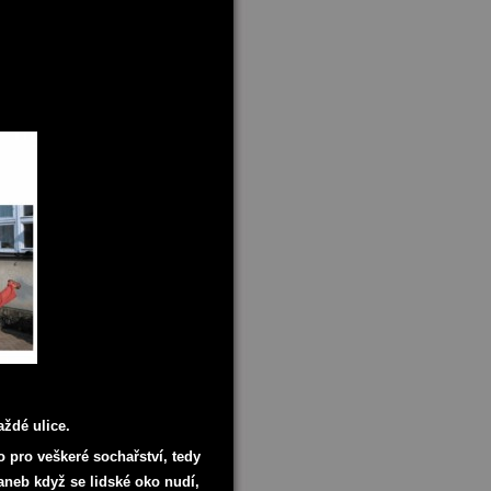
ždé ulice.
 pro veškeré sochařství, tedy
 aneb když se lidské oko nudí,