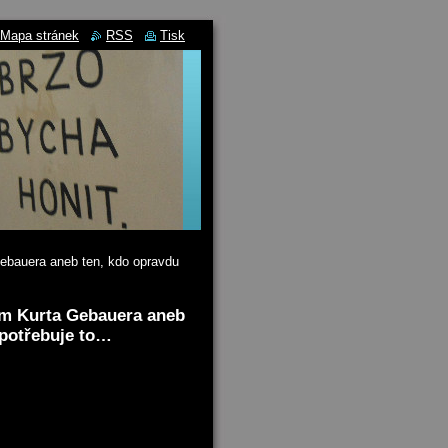
Mapa stránek
RSS
Tisk
ebauera aneb ten, kdo opravdu
ám Kurta Gebauera aneb
epotřebuje to…