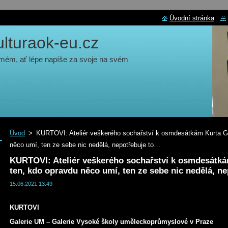
Úvodní stránka
turaok-eu.cz
 mém, ať lépe napíše za svoje na svém
Úvod
>
KURTOVI: Ateliér veškerého sochařství k osmdesátkám Kurta G
něco umí, ten ze sebe nic nedělá, nepotřebuje to…
KURTOVI: Ateliér veškerého sochařství k osmdesátk
ten, kdo opravdu něco umí, ten ze sebe nic nedělá, n
15.06.2021 13:49
KURTOVI
Galerie UM – Galerie Vysoké školy uměleckoprůmyslové v Praze