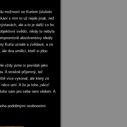
du možností se Kurtem (slušelo
ání s ním to už nejde jinak, než
výstavách, ale a to je další co ho
bjektivní svědci, nikdy to nebyla
kompromisně absolventovy ideály
any Kurta uznalé a zvědavé, a ze
ale dva umělci, kteří si jdou
Ne vždy jsme si povídali jako
ta. A strašně příjemný, leč
ště více vykonal, ale který ze
 něco umí. A že je toho „něco“
 toho sám pro sebe není vědom. A
emnoha podobnými osobnostmi