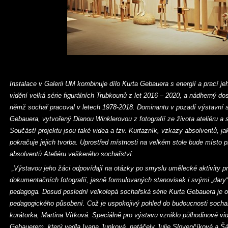
Instalace v Galerii UM kombinuje dílo Kurta Gebauera s energií a prací 
vidění velká série figurálních Trubkounů z let 2016 – 2020, a nádherný d
němž sochař pracoval v letech 1978-2018. Dominantu v pozadí výstavní sí
Gebauera, vytvořený Dianou Winklerovou z fotografií ze života ateliéru a
Součástí projektu jsou také videa a tzv. Kurtazník, vzkazy absolventů, jak
pokračuje jejich tvorba. Uprostřed místnosti na velkém stole bude místo 
absolventů Ateliéru veškerého sochařství.
„Výstavou jeho žáci odpovídají na otázky po smyslu umělecké aktivity pr
dokumentačních fotografií, jasně formulovaných stanovisek i svými „dary
pedagoga. Dosud poslední velkolepá sochařská série Kurta Gebauera je 
pedagogického působení. Což je uspokojivý pohled do budoucnosti sochařst
kurátorka, Martina Vítková. Speciálně pro výstavu vzniklo půlhodinové vi
Gebauerem, který vedla Ivana Junková, natáčely Julie Slovenčíková a Š