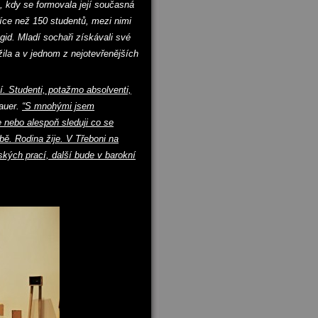
 kdy se formovala její současná
více než 150 studentů, mezi nimi
id. Mladí sochaři získávali své
žila a v jednom z nejotevřenějších
 Studenti, potažmo absolventi,
auer.
“S mnohými jsem
e nebo alespoň sleduji co se
bě. Rodina žije. V Třeboni na
kých prací, další bude v barokní