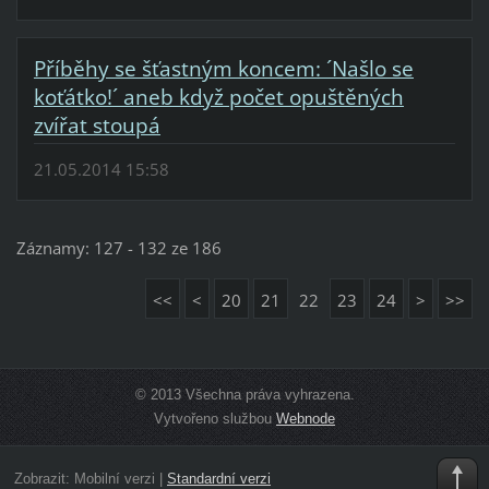
Příběhy se šťastným koncem: ´Našlo se
koťátko!´ aneb když počet opuštěných
zvířat stoupá
21.05.2014 15:58
Záznamy: 127 - 132 ze 186
<<
<
20
21
22
23
24
>
>>
© 2013 Všechna práva vyhrazena.
Vytvořeno službou
Webnode
Zobrazit:
Mobilní verzi
|
Standardní verzi