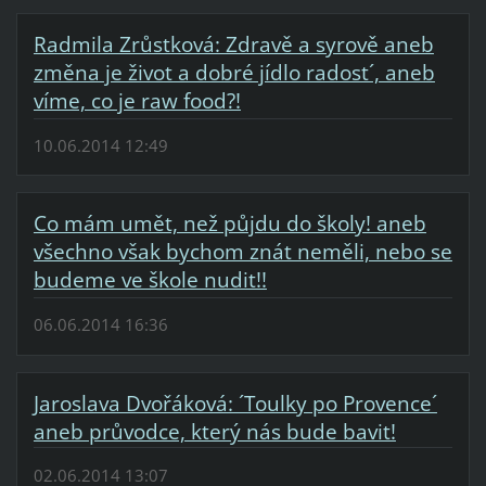
Radmila Zrůstková: Zdravě a syrově aneb
změna je život a dobré jídlo radost´, aneb
víme, co je raw food?!
10.06.2014 12:49
Co mám umět, než půjdu do školy! aneb
všechno však bychom znát neměli, nebo se
budeme ve škole nudit!!
06.06.2014 16:36
Jaroslava Dvořáková: ´Toulky po Provence´
aneb průvodce, který nás bude bavit!
02.06.2014 13:07