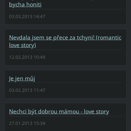
bycha honiti
03.03.2013 14:47
Nevdala jsem se přece za tchyni! (romantic
love story)
12.02.2013 10:49
Je jen můj
03.02.2013 11:47
Nechci být dobrou mámou - love story
27.01.2013 15:34