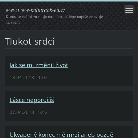
www.www-kulturaok-eu.cz
Komu se nelíbí za moje na mém, ať lépe napíše za svoje
na svém
Tlukot srdcí
Jak se mi změnil život
13.04.2013 11:02
Lásce neporučíš
07.04.2013 15:42
Ukvapený konec mě mrzí aneb pozdě