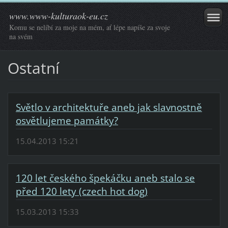
www.www-kulturaok-eu.cz
Komu se nelíbí za moje na mém, ať lépe napíše za svoje
na svém
Ostatní
Světlo v architektuře aneb jak slavnostně
osvětlujeme památky?
15.04.2013 15:21
120 let českého špekáčku aneb stalo se
před 120 lety (czech hot dog)
15.03.2013 15:33