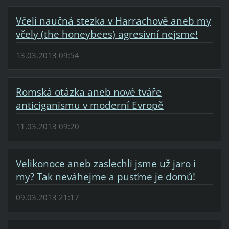
Včelí naučná stezka v Harrachově aneb my
včely (the honeybees) agresivní nejsme!
13.03.2013 09:54
Romská otázka aneb nové tváře
anticiganismu v moderní Evropě
11.03.2013 09:20
Velikonoce aneb zaslechli jsme už jaro i
my? Tak neváhejme a pusťme je domů!
09.03.2013 21:17