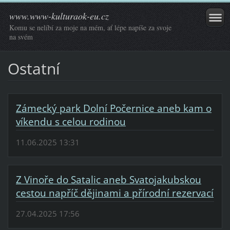
www.www-kulturaok-eu.cz
Komu se nelíbí za moje na mém, ať lépe napíše za svoje
na svém
Ostatní
Zámecký park Dolní Počernice aneb kam o
víkendu s celou rodinou
11.06.2025 13:31
Z Vinoře do Satalic aneb Svatojakubskou
cestou napříč dějinami a přírodní rezervací
27.04.2025 17:56