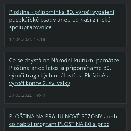
Ploština - připomínka 80. výročí vypálení
pasekářské osady aneb od naší zlínské
spolupracovnice
17.04.2025 17:18
Co se chystá na Národní kulturní památce
Ploština aneb letos si připomínáme 80.
výročí tragických událostí na Ploštině a
výročí konce 2. sv. války
30.03.2025 19:40
PLOŠTINA NA PRAHU NOVÉ SEZÓNY aneb
co nabízí program PLOŠTINA 80 a proč