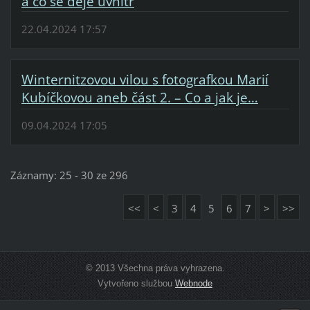
a co se děje uvnitř
22.04.2024 17:57
Winternitzovou vilou s fotografkou Marií
Kubíčkovou aneb část 2. – Co a jak je…
09.04.2024 17:05
Záznamy: 25 - 30 ze 296
<<
<
3
4
5
6
7
>
>>
© 2013 Všechna práva vyhrazena.
Vytvořeno službou
Webnode