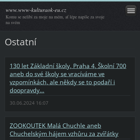
www.www-kulturaok-eu.cz
Komu se nelíbí za moje na mém, ať lépe napíše za svoje
na svém
Ostatní
130 let Základní školy, Praha 4, Školní 700
aneb do své školy se vracíváme ve
vzpomínkách, ale někdy se to podaří i
doopravdy…
30.06.2024 16:07
ZOOKOUTEK Malá Chuchle aneb
Chuchelským hájem vzhůru za zvířátky