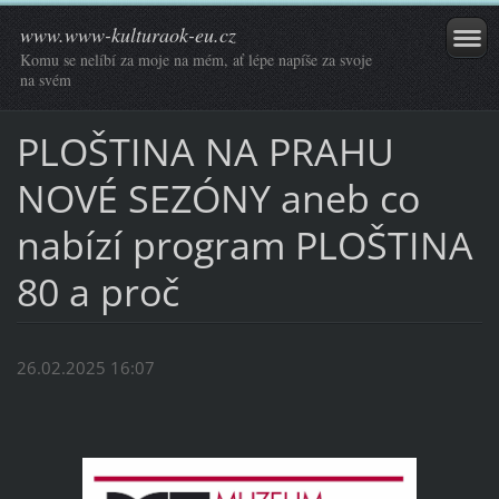
www.www-kulturaok-eu.cz
Komu se nelíbí za moje na mém, ať lépe napíše za svoje
na svém
PLOŠTINA NA PRAHU
NOVÉ SEZÓNY aneb co
nabízí program PLOŠTINA
80 a proč
26.02.2025 16:07