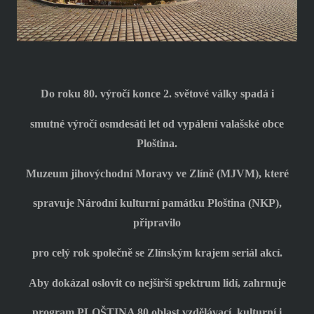
Do roku 80. výročí konce 2. světové války spadá i
smutné výročí osmdesáti let od vypálení valašské obce
Ploština.
Muzeum jihovýchodní Moravy ve Zlíně (MJVM), které
spravuje Národní kulturní památku Ploština (NKP),
připravilo
pro celý rok společně se Zlínským krajem seriál akcí.
Aby dokázal oslovit co nejširší spektrum lidí, zahrnuje
program PLOŠTINA 80 oblast vzdělávací, kulturní i