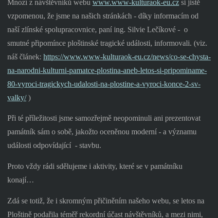
Mnozí z návštěvníků webu
www.www-kulturaok-eu.cz
si jistě
vzpomenou, že jsme na našich stránkách - díky informacím od
naší zlínské spolupracovnice, paní ing. Silvie Lečíkové -
o
smutné připomínce ploštinské tragické události, informovali. (viz.
náš článek:
https://www.www-kulturaok-eu.cz/news/co-se-chysta-
na-narodni-kulturni-pamatce-plostina-aneb-letos-si-pripominame-
80-vyroci-tragickych-udalosti-na-plostine-a-vyroci-konce-2-sv-
valky/
)
Při té příležitosti jsme samozřejmě neopominuli ani prezentovat
památník sám o sobě, jakožto oceněnou moderní - a významu
události odpovídající
- stavbu.
Proto vždy rádi sdělujeme i aktivity, které se v památníku
konají…
Zdá se totiž, že i skromným přičiněním našeho webu, se letos na
Ploštině podařila téměř rekordní účast návštěvníků, a mezi nimi,