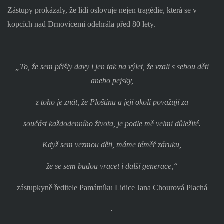
Zástupy prokázaly, že lidi oslovuje nejen tragédie, která se v
kopcích nad Drnovicemi odehrála před 80 lety.
„To, že sem přišly davy i jen tak na výlet, že vzali s sebou děti
anebo pejsky,
z toho je znát, že Ploštinu a její okolí považují za
součást každodenního života, je podle mě velmi důležité.
Když sem vezmou děti, máme téměř záruku,
že se sem budou vracet i další generace,“
zástupkyně ředitele Památníku Lidice Jana Chourová Plachá
.