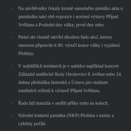
·
Na návštěvníky čekaly kromě samotného pietního aktu u
památníku také obě expozice i sezónní výstavy Případ
Světlana a Poslední dny války, první dny míru.
·
Pietní akt vlastně otevřel dlouhou řadu akcí, kterou
muzeum připravilo k 80. výročí konce války i vypálení
Ploštiny.
·
V nejbližších termínech je v nabídce například koncert
Základní umělecké školy Otrokovice 8. května nebo 24.
dubna přednáška historiků z Ústavu pro studium
totalitních režimů k výstavě Případ Světlana.
·
Řada lidí dorazila v neděli pěšky nebo na kolech.
·
Národní kulturní památka (NKP) Ploština s turisty a
cyklisty počítá.