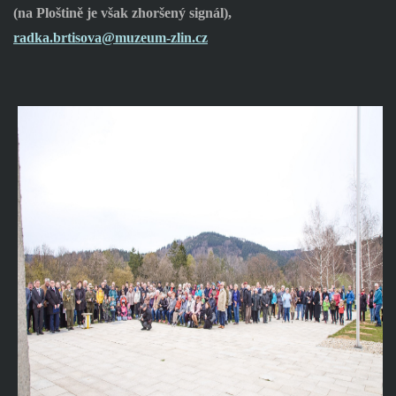
(na Ploštině je však zhoršený signál),
radka.brtisova@muzeum-zlin.cz