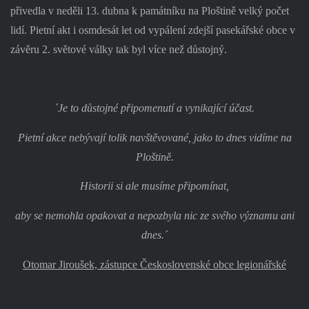
přivedla v neděli 13. dubna k památníku na Ploštině velký počet
lidí. Pietní akt i osmdesát let od vypálení zdejší pasekářské obce v
závěru 2. světové války tak byl více než důstojný.
´Je to důstojné připomenutí a vynikající účast.
Pietní akce nebývají tolik navštěvované, jako to dnes vidíme na
Ploštině.
Historii si ale musíme připomínat,
aby se nemohla opakovat a nepozbyla nic ze svého významu ani
dnes.´
Otomar Jiroušek, zástupce Československé obce legionářské