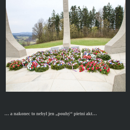
… a nakonec to nebyl jen „pouhý“ pietní akt…