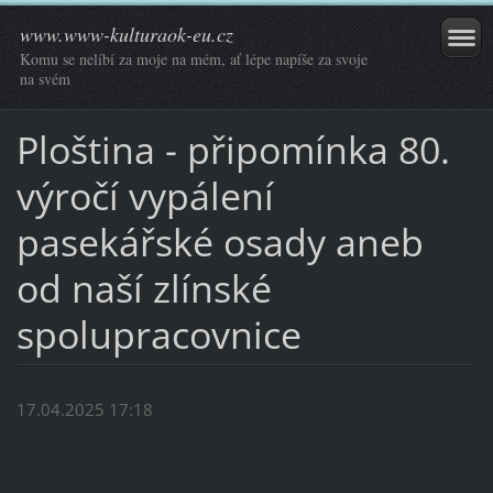
www.www-kulturaok-eu.cz
Komu se nelíbí za moje na mém, ať lépe napíše za svoje
na svém
Ploština - připomínka 80.
výročí vypálení
pasekářské osady aneb
od naší zlínské
spolupracovnice
17.04.2025 17:18