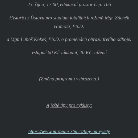
23. října, 17.00, edukační prostor č. p. 166
Historici z Ústavu pro studium totalitních režimů Mgr. Zdeněk
Homola, Ph.D.
a Mgr. Luboš Kokeš, Ph.D. o proměnách obrazu třetího odboje.
vstupné 60 Kč základní, 40 Kč snížené
(Změna programu vyhrazena.)
A ještě tipy pro cyklisty:
https://www.muzeum-zlin.cz/tipy-na-vylety