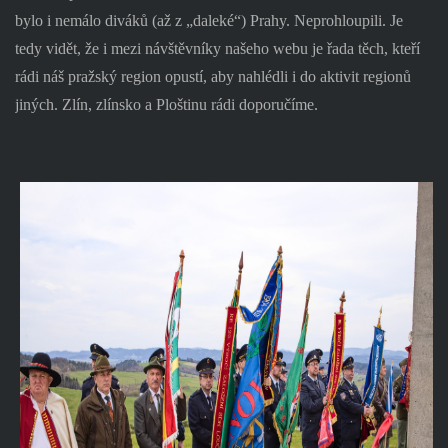
bylo i nemálo diváků (až z „daleké“) Prahy. Neprohloupili. Je
tedy vidět, že i mezi návštěvníky našeho webu je řada těch, kteří
rádi náš pražský region opustí, aby nahlédli i do aktivit regionů
jiných. Zlín, zlínsko a Ploštinu rádi doporučíme.