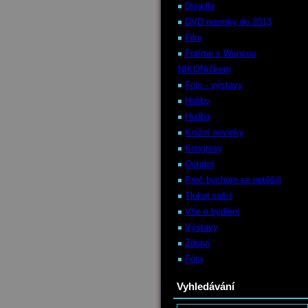
Divadlo
DVD novinky do 2013
Film
Fotíme s Wencou
NIKONíčkem
Foto - výstavy
Hobby
Hudba
Knižní novinky
Kongresy
Ostatní
Proč bychom se netěšili
Tlukot srdcí
Vše o bydlení
Výstavy
Zdraví
Fóra
Vyhledávání