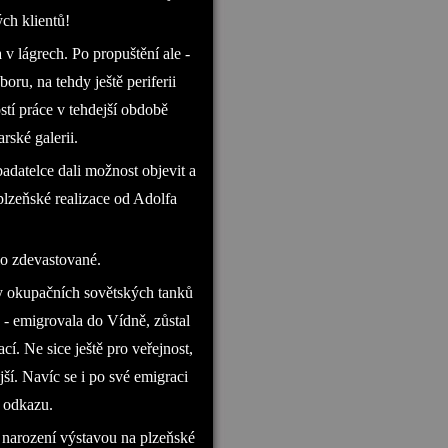
ch klientů!
 v lágrech. Po propuštění ale -
ru, na tehdy ještě periferii
stí práce v tehdejší obdobě
ské galerii.
 badatelce dali možnost objevit a
lzeňské realizace od Adolfa
lo zdevastované.
sy okupačních sovětských tanků
a - emigrovala do Vídně, zůstal
í. Ne sice ještě pro veřejnost,
ší. Navíc se i po své emigraci
 odkazu.
o narození výstavou na plzeňské