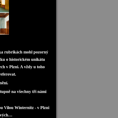
lika rubrikách mohl pozorný
ku o historickém unikátu
ch v Plzni. A vždy u toho
referovat.
nění.
tupně na všechny tři námi
u Vilou Winternitz - v Plzni
sových…