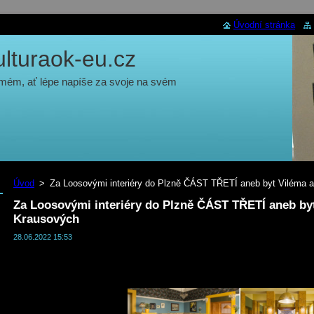
Úvodní stránka
turaok-eu.cz
 mém, ať lépe napíše za svoje na svém
Úvod
>
Za Loosovými interiéry do Plzně ČÁST TŘETÍ aneb byt Viléma 
Za Loosovými interiéry do Plzně ČÁST TŘETÍ aneb by
Krausových
28.06.2022 15:53