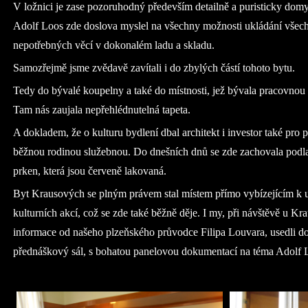
V ložnici je zase pozoruhodný především detailně a puristicky dom
Adolf Loos zde doslova myslel na všechny možnosti ukládání všech
nepotřebných věcí v dokonalém ladu a skladu.
Samozřejmě jsme zvědavě zavítali i do zbylých částí tohoto bytu.
Tedy do bývalé koupelny a také do místnosti, jež bývala pracovno
Tam nás zaujala nepřehlédnutelná tapeta.
A dokladem, že o kulturu bydlení dbal architekt i investor také pro p
běžnou rodinou služebnou. Do dnešních dnů se zde zachovala podl
prken, která jsou červeně lakovaná.
Byt Krausových se plným právem stal místem přímo vybízejícím k u
kulturních akcí, což se zde také běžně děje. I my, při návštěvě u Kr
informace od našeho plzeňského průvodce Filipa Louvara, usedli do
přednáškový sál, s bohatou panelovou dokumentací na téma Adolf 