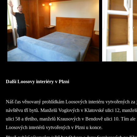
Další Loosovy interiéry v Plzni
Náš čas věnovaný prohlídkám Loosových interiéru vytvořených za j
návštěvu tří bytů. Manželů Voglových v Klatovské ulici 12, man
ulici 58 a třetího, manželů Krausových v Bendově ulici 10. Tím ale 
Loosových interiérů vytvořených v Plzni u konce.