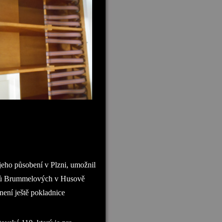
eho působení v Plzni, umožnil
želů Brummelových v Husově
není ještě pokladnice