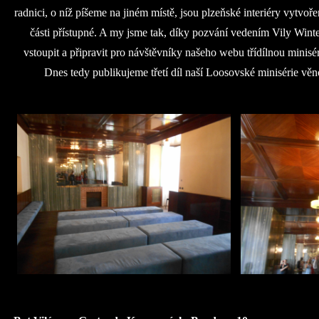
radnici, o níž píšeme na jiném místě, jsou plzeňské interiéry vytv
části přístupné. A my jsme tak, díky pozvání vedením Vily Winte
vstoupit a připravit pro návštěvníky našeho webu třídílnou mini
Dnes tedy publikujeme třetí díl naší Loosovské minisérie v