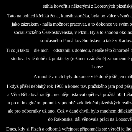
stihla hovořit s některými z Loosových plzeňský
Tato na pohled křehká žena, kunsthistorička, byla po válce vězněna
jako zázrakem - našla možnost pracovat, a to dokonce ve svém obo
socialistického Československa, v Plzni. Byla to shodou okolno
současného Památkového ústavu a také v Karlovar
Ti co ji takto – dle nich – odstranili z dohledu, netuše této činorodé
studovat v té době už prakticky (režimem záměrně) zapomenuté p
Loose.
A mnohé z nich byly dokonce v té době ještě jen má
I když přišel neblahý rok 1968 a konec tzv. pražského jara pod pá
a Věra Běhalová raději - nechtěje riskovat opět svá prožitá 50. Lét
tu po ní imaginární pomník v podobě zviditelnění plzeňských realizac
ale pro odborníky už ano. Což v dané chvíli bylo mnohem důležitěj
do Rakouska, dál věnovala práci na Loosově
Dnes, kdy si Plzeň a odborná veřejnost připomněla sté výročí jejíh