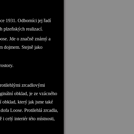
e 1931. Odborníci jej řadí
 plzeňských realizací.
oose. Jde o značně známý a
ím dojmem. Stejně jako
ostory.
otilehlými zrcadlovými
ginální obklad, je ze vzácného
 obklad, který jak jsme také
dofa Loose. Protilehlá zrcadla,
 celý interiér této místnosti,