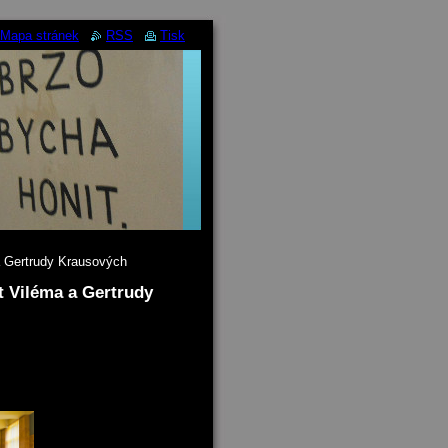
Mapa stránek
RSS
Tisk
a Gertrudy Krausových
t Viléma a Gertrudy