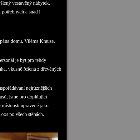
yšlený vestavěný nábytek.
 potřebných a snad i
u pána domu, Viléma Krause.
ersonál je byt pro tehdy
aha, vkusně řešená z dřevěných
spořádávání nejrůznějších
ausů, jsme pro doplňující
 místnosti upravené jako
Loos po všech stěnách.