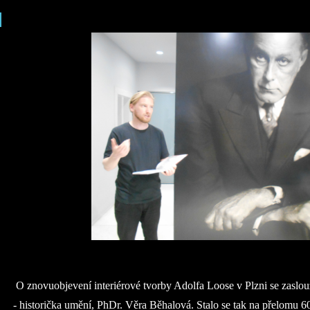
O znovuobjevení interiérové tvorby Adolfa Loose v Plzni se zaslo
- historička umění, PhDr. Věra Běhalová. Stalo se tak na přelomu 60