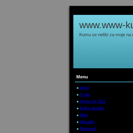
www.www-kul
Komu se nelíbí za moje na
Menu
Úvod
O nás
Archiv do 2012
Kniha návštěv
Blog
Aktuality
Bleskově