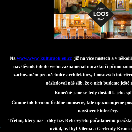
Na
www.www-kulturaok-eu.cz
již na více místech a v něko
návštěvník tohoto webu zaznamenat narážku či přímo zmín
zachovaném pro učebnice architektury, Loosových interiére
následoval náš slib, že o nich budeme ještě 
Konečně jsme se tedy dostali k jeho spl
Činíme tak formou třídílné minisérie, kde upozorňujeme pos
navštívené interiéry.
Třetím, který nás - díky tzv. Retrovýletu pořádanému pražsko
uvítal, byl byt Viléma a Gertrudy Krau