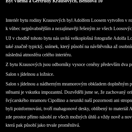
Byt Viléma a Gertrudy Krausových, Bendova 10
Interiér bytu rodiny Krausových byl Adolfem Loosem vytvořen v roc
k vůbec nejpůvabnějším a nezajímavěji řešeným ze všech Loosových
Už v chodbě tohoto bytu nás uvítá velkoplošná fotografie Adolfa L
také značně typický, snímek, který působí na návštěvníka až osobn
následná atmosféra celého interiéru.
Z bytu Krausových jsou odborníky vysoce ceněny především dva pr
Salon s jídelnou a ložnice.
Salon s jídelnou a nádherným mramorovým obkladem doplněným pr
stěnami je vskutku impozantní. Dozvěděli jsme se, že zachovaný ori
švýcarského mramoru Cipollino a neunikl naší pozornosti ani stropní
byli poinformováni, tvoří mahagonové desky, oblíbený to materiál A
zde prostor přímo násobí ze všech možných úhlů a vždy nově a nově i
která pak působí jako trvale proměnlivá.