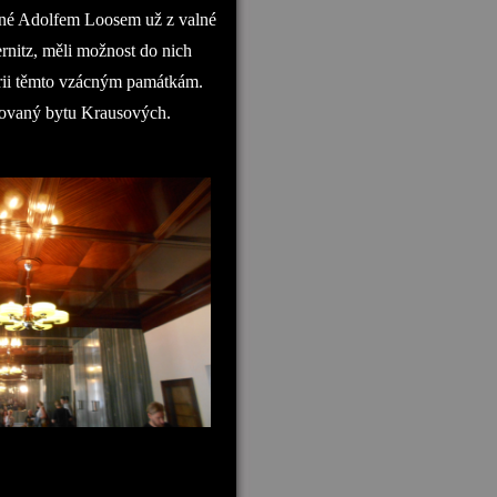
ořené Adolfem Loosem už z valné
rnitz, měli možnost do nich
sérii těmto vzácným památkám.
ěnovaný bytu Krausových.