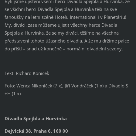
Byli jsme ujištěni všemi herci Divadla Spejbla a Hurvínka, že
se všichni herci Divadla Spejbla a Hurvínka těší na své
fanoušky na letní scéně Hotelu International i v Planetáriu!
My, diváci, zase můžeme ujistit všechny herce Divadla
Spejbla a Hurvínka, že se my diváci, těšíme na všechna
představení tohoto úžasného divadla. A že mu držíme palce
do příští – snad už konečně – normální divadelní sezony.
Text: Richard Koníček
Foto: Wenca Nikoníček (7 x), Jiří Vondráček (1 x) a Divadlo S
+H (1 x)
Divadlo Spejbla a Hurvínka
Dejvická 38, Praha 6, 160 00