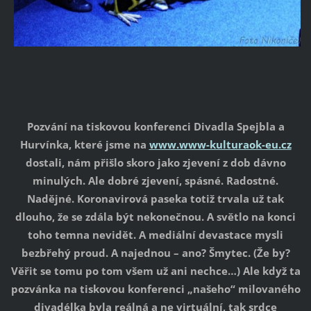
Pozvání na tiskovou konferenci Divadla Spejbla a
Hurvínka, které jsme na
www.www-kulturaok-eu.cz
dostali, nám přišlo skoro jako zjevení z dob dávno
minulých. Ale dobré zjevení, spásné. Radostné.
Nadějné. Koronavirová paseka totiž trvala už tak
dlouho, že se zdála být nekonečnou. A světlo na konci
toho temna nevidět. A mediální devastace mysli
bezbřehý proud. A najednou – ano? Šmytec. (Že by?
Věřit se tomu po tom všem už ani nechce…) Ale když ta
pozvánka na tiskovou konferenci „našeho“ milovaného
divadélka byla reálná a ne virtuální, tak srdce