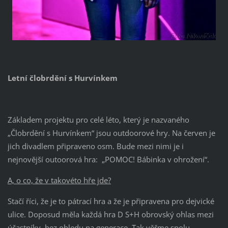
Letní člobrdění s Hurvínkem
Základem projektu pro celé léto, který je nazvaného
„Člobrdění s Hurvínkem“ jsou outdoorové hry. Na červen je
jich divadlem připraveno osm. Bude mezi nimi je i
nejnovější outoorová hra: „POMOC! Bábinka v ohrožení“.
A, o co, že v takovéto hře jde?
Stačí říci, že je to pátrací hra a že je připravena pro dejvické
ulice. Doposud měla každá hra D S+H obrovský ohlas mezi
účastníky, bez ohledu na generace. Tak věřme spolu