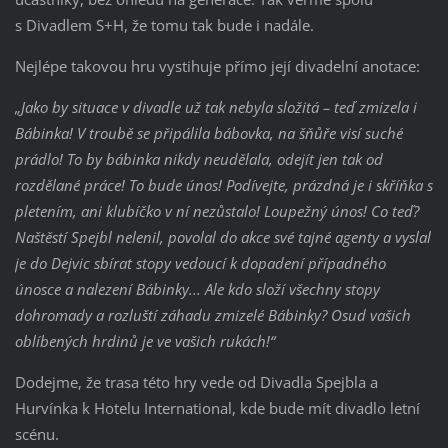
s Divadlem S+H, že tomu tak bude i nadále.
Nejlépe takovou hru vystihuje přímo její divadelní anotace:
„Jako by situace v divadle už tak nebyla složitá – teď zmizela i
Bábinka! V troubě se připálila bábovka, na šňůře visí suché
prádlo! To by bábinka nikdy neudělala, odejít jen tak od
rozdělané práce! To bude únos! Podívejte, prázdná je i skříňka s
pletením, ani klubíčko v ní nezůstalo! Loupežný únos! Co teď?
Naštěstí Spejbl nelenil, povolal do akce své tajné agenty a vyslal
je do Dejvic sbírat stopy vedoucí k dopadení případného
únosce a nalezení Bábinky... Ale kdo složí všechny stopy
dohromady a rozluští záhadu zmizelé Bábinky? Osud vašich
oblíbených hrdinů je ve vašich rukách!“
Dodejme, že trasa této hry vede od Divadla Spejbla a
Hurvínka k Hotelu International, kde bude mít divadlo letní
scénu.