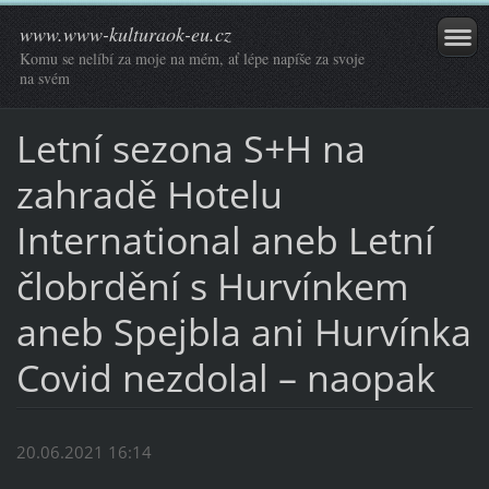
www.www-kulturaok-eu.cz
Komu se nelíbí za moje na mém, ať lépe napíše za svoje
na svém
Letní sezona S+H na
zahradě Hotelu
International aneb Letní
člobrdění s Hurvínkem
aneb Spejbla ani Hurvínka
Covid nezdolal – naopak
20.06.2021 16:14