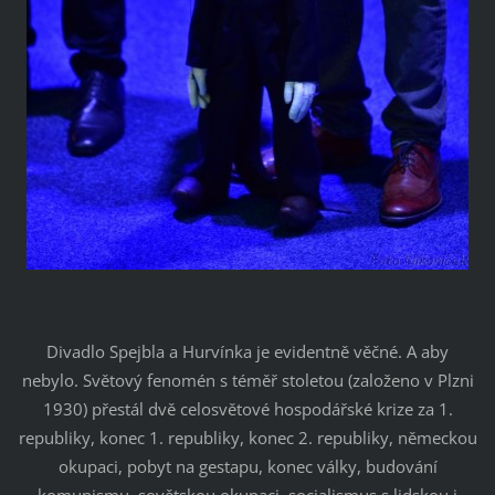
Divadlo Spejbla a Hurvínka je evidentně věčné. A aby
nebylo. Světový fenomén s téměř stoletou (založeno v Plzni
1930) přestál dvě celosvětové hospodářské krize za 1.
republiky, konec 1. republiky, konec 2. republiky, německou
okupaci, pobyt na gestapu, konec války, budování
komunismu, sovětskou okupaci, socialismus s lidskou i