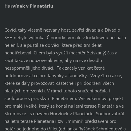
Hurvínek v Planetáriu
Covid, taky vlastně nezvaný host, zavřel divadla a Divadlo
S+H nebylo výjimka. Činorodý tým ale v lockdownu nespal a
nelenil, ale pustil se do věcí, které před tím dělat
nepotřeboval. Cílem bylo využít (nechtěně získaný) čas a
začít takové nouzové aktivity, aby na své divadlo
nezapomněli jeho diváci. Tak začaly vznikat četné
outdoorové akce pro fanynky a fanoušky. Vždy šlo o akce,
které se daly provozovat částečně i při dodržení všech
platných omezeních. V rámci tohoto snažení počala i
spolupráce s pražským Planetáriem. Výsledkem byl projekt
pro malé i velké, který se konal na letní terase Planetária ve
Stromovce - s názvem Hurvínek v Planetáriu. Soubor zahrál
na letní terase Planetária i tzv. „miminí“ představení pro
potěr od jednoho do tří let (od
Janky Ryšánek Schmiedtové a