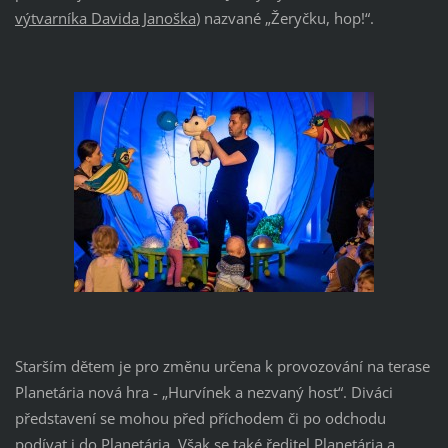
výtvarníka Davida Janoška
) nazvané „Žeryčku, hop!“.
Starším dětem je pro změnu určena k provozování na terase
Planetária nová hra - „Hurvínek a nezvaný host“. Diváci
představení se mohou před příchodem či po odchodu
podívat i do Planetária. Však se také
ředitel Planetária a