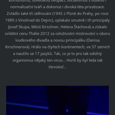
normalizační tváří a dokonce i divoká léta privatizace.
Zvládlo také tři stěhování (1945 z Plzně do Prahy, po roce
1989 z Vinohrad do Dejvic), oplakalo smutně i tři principály
(Josef Skupa, Miloš Kirschner, Helena Štáchová) a získalo
zvláštní cenu Thálie 2012 za celoživotní mistrovství v oboru
loutkového divadla a novou principálku (Denisa
Kirschnerová). Hrálo na čtyřech kontinentech, ve 37 zemích
a naučilo se 17 jazyků. Tak, co je to pro tak odolný
organismus nějaký ten virus… Horší by byl leda tak
červotoč…