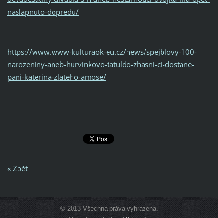
naslapnuto-dopredu/
https://www.www-kulturaok-eu.cz/news/spejblovy-100-
narozeniny-aneb-hurvinkovo-tatuldo-zhasni-ci-dostane-
pani-katerina-zlateho-amose/
« Zpět
© 2013 Všechna práva vyhrazena.