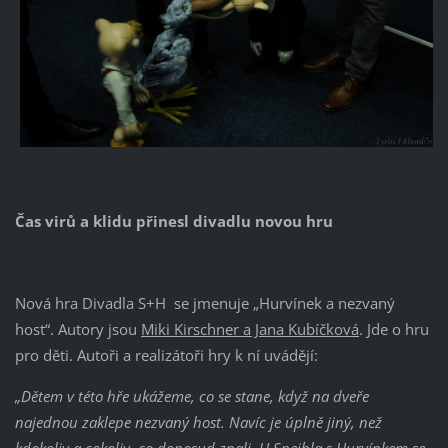
Čas virů a klidu přinesl divadlu novou hru
Nová hra Divadla S+H se jmenuje „Hurvínek a nezvaný
host“. Autory jsou
Miki Kirschner a Jana Kubíčková
. Jde o hru
pro děti. Autoři a realizátoři hry k ní uvádějí:
„Dětem v této hře ukážeme, co se stane, když na dveře
najednou zaklepe nezvaný host. Navíc je úplně jiný, než