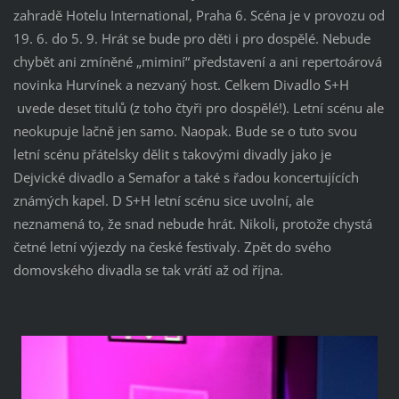
zahradě Hotelu International, Praha 6. Scéna je v provozu od
19. 6. do 5. 9. Hrát se bude pro děti i pro dospělé. Nebude
chybět ani zmíněné „miminí“ představení a ani repertoárová
novinka Hurvínek a nezvaný host. Celkem Divadlo S+H
uvede deset titulů (z toho čtyři pro dospělé!). Letní scénu ale
neokupuje lačně jen samo. Naopak. Bude se o tuto svou
letní scénu přátelsky dělit s takovými divadly jako je
Dejvické divadlo a Semafor a také s řadou koncertujících
známých kapel. D S+H letní scénu sice uvolní, ale
neznamená to, že snad nebude hrát. Nikoli, protože chystá
četné letní výjezdy na české festivaly. Zpět do svého
domovského divadla se tak vrátí až od října.