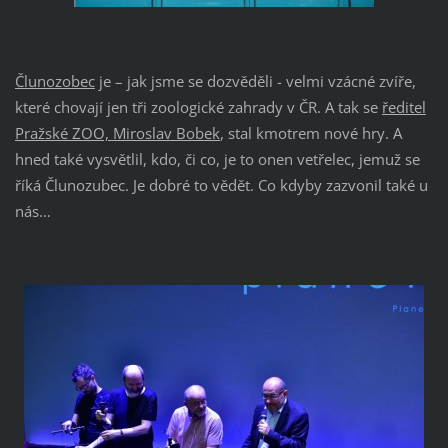
Člunozobec
je – jak jsme se dozvěděli - velmi vzácné zvíře,
které chovají jen tři zoologické zahrady v ČR. A tak se
ředitel
Pražské ZOO, Miroslav Bobek
, stal kmotrem nové hry. A
hned také vysvětlil, kdo, či co, je to onen vetřelec, jemuž se
říká Člunozubec. Je dobré to vědět. Co kdyby zazvonil také u
nás…