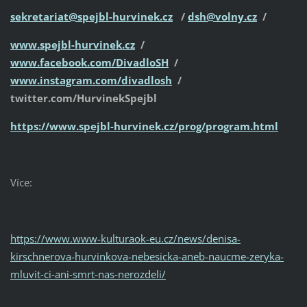
sekretariat@spejbl-hurvinek.cz
/
dsh@volny.cz
/
www.spejbl-hurvinek.cz
/
www.facebook.com/DivadloSH
/
www.instagram.com/divadlosh
/
twitter.com/HurvinekSpejbl
https://www.spejbl-hurvinek.cz/prog/program.html
Více:
https://www.www-kulturaok-eu.cz/news/denisa-
kirschnerova-hurvinkova-nebesicka-aneb-naucme-zeryka-
mluvit-ci-ani-smrt-nas-nerozdeli/