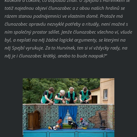
kdokoliv a cokoliv, co doposud znali. U Spejbla s Hurvínkem se
totiž najednou objeví člunozobec a z obou našich hrdinů se
rázem stanou podnájemníci ve vlastním domě. Protože má
člunozobec opravdu nezvyklé potřeby a rituály, není možné s
ním společný prostor sdílet. Jenže člunozobec všechno ví, všude
byl, a neplatí na něj žádné logické argumenty, se kterými na
něj Spejbl vyrukuje. Za to Hurvínek, ten si ví vždycky rady, na
něj je i člunozobec krátký, anebo to bude naopak?“