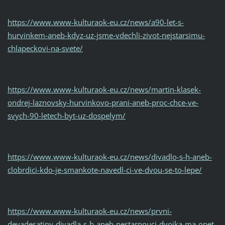
https://www.www-kulturaok-eu.cz/news/a90-let-s-
hurvinkem-aneb-kdyz-uz-jsme-vdechli-zivot-nejstarsimu-
chlapeckovi-na-svete/
https://www.www-kulturaok-eu.cz/news/martin-klasek-
ondrej-laznovsky-hurvinkovo-prani-aneb-proc-chce-ve-
svych-90-letech-byt-uz-dospelym/
https://www.www-kulturaok-eu.cz/news/divadlo-s-h-aneb-
clobrdici-kdo-je-smankote-navedl-ci-ve-dvou-se-to-lepe/
https://www.www-kulturaok-eu.cz/news/prvni-
devadesatiny-divadla-s-h-aneb-nestarnouci-dvojka-ma-opet-