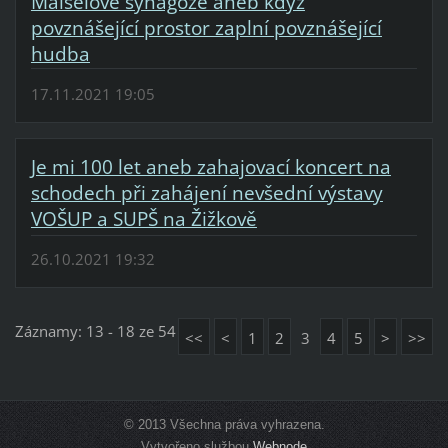
Maiselově synagoze aneb když
povznášející prostor zaplní povznášející
hudba
17.11.2021 19:05
Je mi 100 let aneb zahajovací koncert na
schodech při zahájení nevšední výstavy
VOŠUP a SUPŠ na Žižkově
26.10.2021 19:32
Záznamy: 13 - 18 ze 54
<<
<
1
2
3
4
5
>
>>
© 2013 Všechna práva vyhrazena.
Vytvořeno službou
Webnode