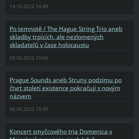
14.10.2022 16:48
Po temnotě / The Hague String Trio aneb
skladby trpících, ale nezlomených
skladatelů v čase holocaustu
09.06.2022 19:06
Prague Sounds aneb Struny podzimu po
čtvrt století existence pokračují s novým
názvem
08.06.2022 18:39
Koncert smyčcového tria Domenica v