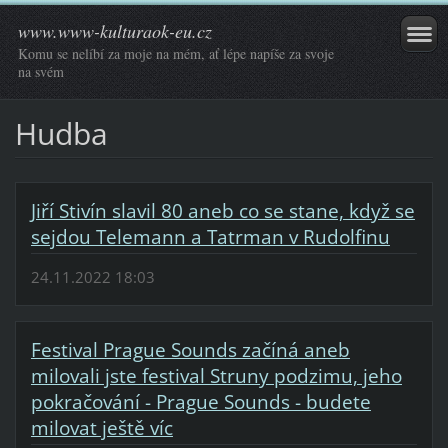
www.www-kulturaok-eu.cz
Komu se nelíbí za moje na mém, ať lépe napíše za svoje
na svém
Hudba
Jiří Stivín slavil 80 aneb co se stane, když se
sejdou Telemann a Tatrman v Rudolfinu
24.11.2022 18:03
Festival Prague Sounds začíná aneb
milovali jste festival Struny podzimu, jeho
pokračování - Prague Sounds - budete
milovat ještě víc