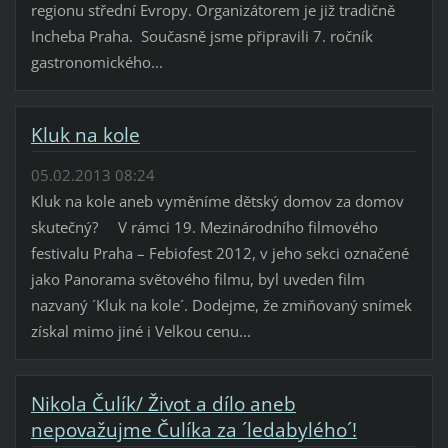
regionu střední Evropy. Organizátorem je již tradičně
Incheba Praha. Současně jsme připravili 7. ročník
gastronomického...
Kluk na kole
05.02.2013 08:24
Kluk na kole aneb vyměníme dětský domov za domov
skutečný? V rámci 19. Mezinárodního filmového
festivalu Praha – Febiofest 2012, v jeho sekci označené
jako Panorama světového filmu, byl uveden film
nazvaný ´Kluk na kole´. Dodejme, že zmiňovaný snímek
získal mimo jiné i Velkou cenu...
Nikola Čulík/ Život a dílo aneb
nepovažujme Čulíka za ´ledabylého´!