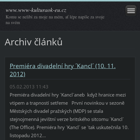
www.www-kulturaok-eu.cz
Komu se nelíbí za moje na mém, ať lépe napíše za svoje
na svém
Archiv článků
Premiéra divadelní hry ´Kancl´ (10. 11.
2012)
05.02.2013 11:43
Premiéra divadelní hry ´Kancl´aneb když hranice mezi
vtipem a trapností setřeme První novinkou v sezoně
Městských divadel pražských (MDP) se stala
stejnojmenná jevištní verze britského sitcomu ´Kancl´
(The Office). Premiéra hry ´Kancl´ se ´tak uskutečnila 10.
listopadu 2012...