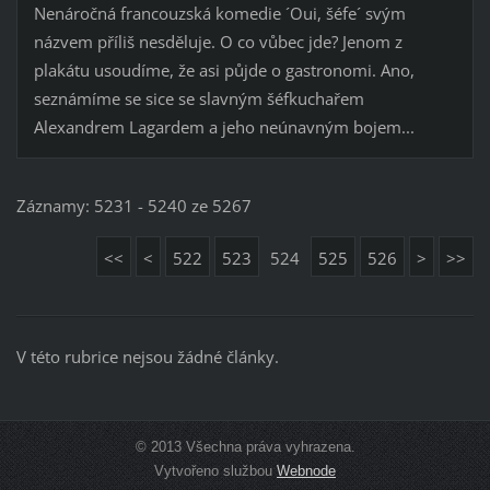
Nenáročná francouzská komedie ´Oui, šéfe´ svým
názvem příliš nesděluje. O co vůbec jde? Jenom z
plakátu usoudíme, že asi půjde o gastronomi. Ano,
seznámíme se sice se slavným šéfkuchařem
Alexandrem Lagardem a jeho neúnavným bojem...
Záznamy: 5231 - 5240 ze 5267
<<
<
522
523
524
525
526
>
>>
V této rubrice nejsou žádné články.
© 2013 Všechna práva vyhrazena.
Vytvořeno službou
Webnode