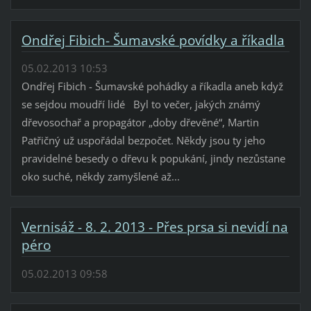
Ondřej Fibich- Šumavské povídky a říkadla
05.02.2013 10:53
Ondřej Fibich - Šumavské pohádky a říkadla aneb když
se sejdou moudří lidé Byl to večer, jakých známý
dřevosochař a propagátor „doby dřevěné“, Martin
Patřičný už uspořádal bezpočet. Někdy jsou ty jeho
pravidelné besedy o dřevu k popukání, jindy nezůstane
oko suché, někdy zamyšlené až...
Vernisáž - 8. 2. 2013 - Přes prsa si nevidí na
péro
05.02.2013 09:58