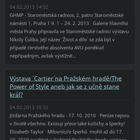
04.02.2013 14:52
GHMP - Staroměstská radnice, 2. patro Staroměstské
náměstí 1, Praha 1 9. 1 – 24. 2. 2013 Galerie hlavního
města Prahy připravila ve Staroměstské radnici výstavu
Nikoly Čulíka. Její název ´Život a dílo´ se zdá být v
případě čerstvého absolventa AVU poněkud
nepřípadným, avšak výstižně...
Výstava ´Cartier´na Pražském hradě/The
Power of Style aneb jak se z učně stane
král?
04.02.2013 10:32
Jízdárna Pražského hradu - 17. 10. 2010 Peníze nejsou
v životě všechno. Existují přece také kožichy a šperky!
Elizabeth Taylor Milovníci/e šperků mohli až do 17.
10. 2010 navštívit v Jízdárně Pražského hradu výstavu