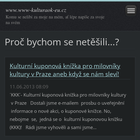
www.www-kulturaok-eu.cz
Komu se nelíbí za moje na mém, ať lépe napíše za svoje
na svém
Proč bychom se netěšili...?
Kulturní kuponová knížka pro milovníky
kultury v Praze aneb když se nám sleví!
11.06.2013 08:09
´KKK´- Kulturní kuponová knížka pro milovníky kultury
v Praze Dostali jsme e-mailem prosbu o uveřejnění
informace o nové akci, o kuponové knížce. No,
nebojme se, jedná se o kulturní kuponovou knížku
(KKK)! Rádi jsme vyhověli a sami jsme...