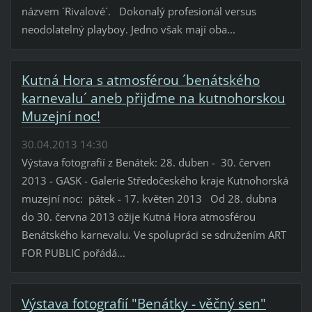
názvem ´Rivalové´. Dokonalý profesionál versus
neodolatelný playboy. Jedno však mají oba...
Kutná Hora s atmosférou ´benátského
karnevalu´ aneb přijďme na kutnohorskou
Muzejní noc!
30.04.2013 14:30
Výstava fotografií z Benátek: 28. duben - 30. červen
2013 - GASK - Galerie Středočeského kraje Kutnohorská
muzejní noc: pátek - 17. květen 2013 Od 28. dubna
do 30. června 2013 ožije Kutná Hora atmosférou
Benátského karnevalu. Ve spolupráci se sdružením ART
FOR PUBLIC pořádá...
Výstava fotografií "Benátky - věčný sen"