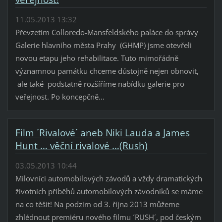
11.05.2013 13:32
Převzetím Colloredo-Mansfeldského paláce do správy
Galerie hlavního města Prahy (GHMP) jsme otevřeli
novou etapu jeho rehabilitace. Tuto mimořádně
významnou památku chceme důstojně nejen obnovit,
ale také podstatně rozšíříme nabídku galerie pro
veřejnost. Po koncepčně...
Film ´Rivalové´ aneb Niki Lauda a James
Hunt … věční rivalové …(Rush)
03.05.2013 10:44
Milovníci automobilových závodů a vždy dramatických
životních příběhů automobilových závodníků se máme
na co těšit! Na podzim od 3. října 2013 můžeme
zhlédnout premiéru nového filmu ´RUSH´, pod českým