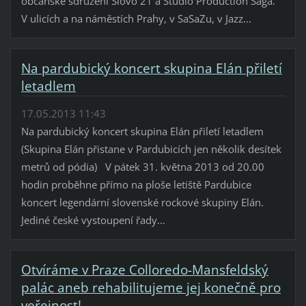
občanské sdružení Slovo 21 a Studio Production Saga.
V ulicích a na náměstích Prahy, v SaSaZu, v Jazz...
Na pardubický koncert skupina Elán přiletí
letadlem
17.05.2013 11:43
Na pardubický koncert skupina Elán přiletí letadlem
(Skupina Elán přistane v Pardubicích jen několik desítek
metrů od pódia) V pátek 31. května 2013 od 20.00
hodin proběhne přímo na ploše letiště Pardubice
koncert legendární slovenské rockové skupiny Elán.
Jediné české vystoupení řady...
Otvíráme v Praze Colloredo-Mansfeldský
palác aneb rehabilitujeme jej konečně pro
veřejnost!