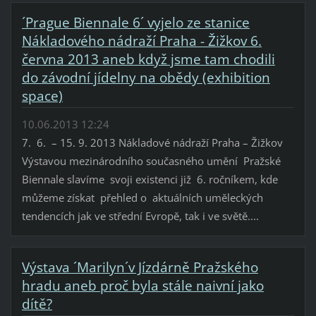
´Prague Biennale 6´ vyjelo ze stanice
Nákladového nádraží Praha - Žižkov 6.
června 2013 aneb když jsme tam chodili
do závodní jídelny na obědy (exhibition
space)
10.06.2013 12:24
7. 6. – 15. 9. 2013 Nákladové nádraží Praha – Žižkov
Výstavou mezinárodního současného umění Pražské
Biennale slavíme svoji existenci již 6. ročníkem, kde
můžeme získat přehled o aktuálních uměleckých
tendencích jak ve střední Evropě, tak i ve světě....
Výstava ´Marilyn´v Jízdárně Pražského
hradu aneb proč byla stále naivní jako
dítě?