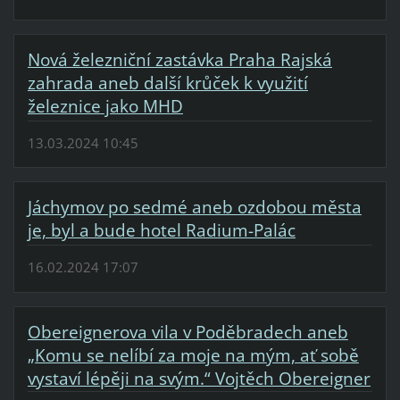
Nová železniční zastávka Praha Rajská
zahrada aneb další krůček k využití
železnice jako MHD
13.03.2024 10:45
Jáchymov po sedmé aneb ozdobou města
je, byl a bude hotel Radium-Palác
16.02.2024 17:07
Obereignerova vila v Poděbradech aneb
„Komu se nelíbí za moje na mým, ať sobě
vystaví lépěji na svým.“ Vojtěch Obereigner