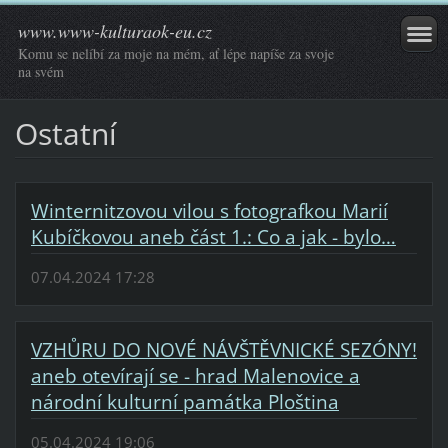
www.www-kulturaok-eu.cz
Komu se nelíbí za moje na mém, ať lépe napíše za svoje
na svém
Ostatní
Winternitzovou vilou s fotografkou Marií
Kubíčkovou aneb část 1.: Co a jak - bylo…
07.04.2024 17:28
VZHŮRU DO NOVÉ NÁVŠTĚVNICKÉ SEZÓNY!
aneb otevírají se - hrad Malenovice a
národní kulturní památka Ploština
05.04.2024 19:06