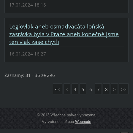
17.01.2024 18:16
Legiovlak aneb osmadvacátá loňská
zastávka byla v Praze aneb konečně jsme
ten vlak zase chytli
16.01.2024 16:27
Záznamy: 31 - 36 ze 296
<<
<
4
5
6
7
8
>
>>
© 2013 Všechna práva vyhrazena.
Vytvořeno službou
Webnode